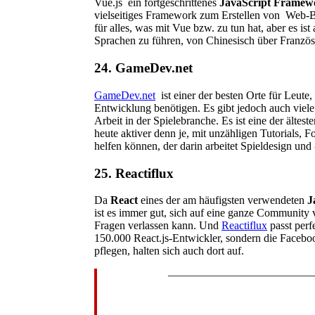
Vue.js ein fortgeschrittenes
JavaScript Framew
vielseitiges Framework zum Erstellen von Web-
für alles, was mit Vue bzw. zu tun hat, aber es 
Sprachen zu führen, von Chinesisch über Französ
24. GameDev.net
GameDev.net
ist einer der besten Orte für Leute
Entwicklung benötigen. Es gibt jedoch auch viele
Arbeit in der Spielebranche. Es ist eine der ältes
heute aktiver denn je, mit unzähligen Tutorials, 
helfen können, der darin arbeitet Spieldesign und
25. Reactiflux
Da
React
eines der am häufigsten verwendeten
J
ist es immer gut, sich auf eine ganze Community 
Fragen verlassen kann. Und
Reactiflux
passt perfe
150.000 React.js-Entwickler, sondern die Facebo
pflegen, halten sich auch dort auf.
—————————————