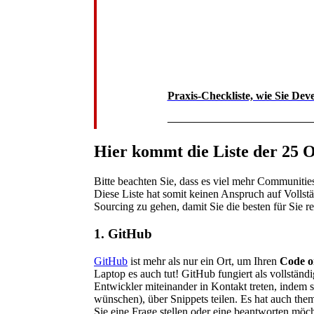
Praxis-Checkliste, wie Sie Dev
———————————
Hier kommt die Liste der 25 
Bitte beachten Sie, dass es viel mehr Communitie
Diese Liste hat somit keinen Anspruch auf Vollst
Sourcing zu gehen, damit Sie die besten für Sie 
1. GitHub
GitHub
ist mehr als nur ein Ort, um Ihren
Code o
Laptop es auch tut! GitHub fungiert als vollstän
Entwickler miteinander in Kontakt treten, indem s
wünschen), über Snippets teilen. Es hat auch th
Sie eine Frage stellen oder eine beantworten möch