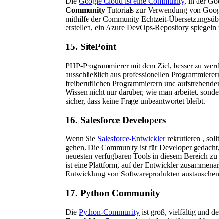
Die
Google Cloud ist eine Community,
in der Goo
Community
Tutorials zur Verwendung von Goog
mithilfe der Community Echtzeit-Übersetzungsüb
erstellen, ein Azure DevOps-Repository spiegeln 
15. SitePoint
PHP-Programmierer mit dem Ziel, besser zu werd
ausschließlich aus professionellen Programmierer
freiberuflichen Programmierern und aufstrebenden
Wissen nicht nur darüber, wie man arbeitet, sonde
sicher, dass keine Frage unbeantwortet bleibt.
16. Salesforce Developers
Wenn Sie
Salesforce-Entwickler
rekrutieren , sol
gehen. Die Community ist für Developer gedacht,
neuesten verfügbaren Tools in diesem Bereich zu l
ist eine Plattform, auf der Entwickler zusammena
Entwicklung von Softwareprodukten austauschen, 
17. Python Community
Die
Python-Community
ist groß, vielfältig und