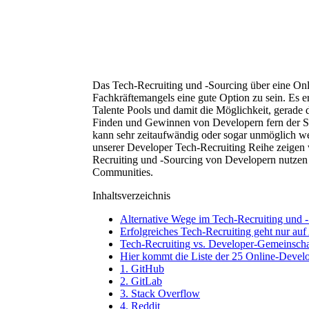
Das Tech-Recruiting und -Sourcing über eine Onl
Fachkräftemangels eine gute Option zu sein. Es 
Talente Pools und damit die Möglichkeit, gerade d
Finden und Gewinnen von Developern fern der Soci
kann sehr zeitaufwändig oder sogar unmöglich we
unserer Developer Tech-Recruiting Reihe zeigen 
Recruiting und -Sourcing von Developern nutzen
Communities.
Inhaltsverzeichnis
Alternative Wege im Tech-Recruiting und
Erfolgreiches Tech-Recruiting geht nur au
Tech-Recruiting vs. Developer-Gemeinsch
Hier kommt die Liste der 25 Online-Deve
1. GitHub
2. GitLab
3. Stack Overflow
4. Reddit