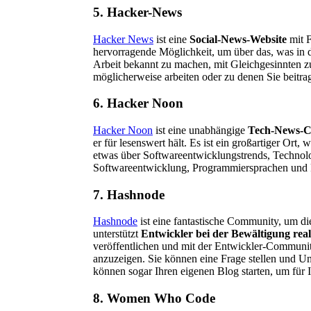
5. Hacker-News
Hacker News
ist eine
Social-News-Website
mit F
hervorragende Möglichkeit, um über das, was in d
Arbeit bekannt zu machen, mit Gleichgesinnten zu
möglicherweise arbeiten oder zu denen Sie beitr
6. Hacker Noon
Hacker Noon
ist eine unabhängige
Tech-News-
er für lesenswert hält. Es ist ein großartiger Ort
etwas über Softwareentwicklungstrends, Technolog
Softwareentwicklung, Programmiersprachen und Fr
7. Hashnode
Hashnode
ist eine fantastische Community, um di
unterstützt
Entwickler bei der Bewältigung rea
veröffentlichen und mit der Entwickler-Communit
anzuzeigen. Sie können eine Frage stellen und U
können sogar Ihren eigenen Blog starten, um für
8. Women Who Code