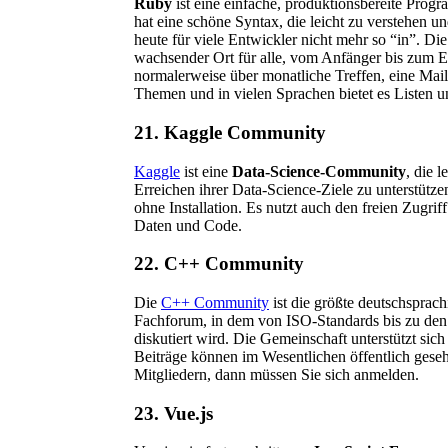
Ruby
ist eine einfache, produktionsbereite Progra
hat eine schöne Syntax, die leicht zu verstehen un
heute für viele Entwickler nicht mehr so “in”. Di
wachsender Ort für alle, vom Anfänger bis zum E
normalerweise über monatliche Treffen, eine Mail
Themen und in vielen Sprachen bietet es Listen un
21. Kaggle Community
Kaggle
ist eine
Data-Science-Community
, die 
Erreichen ihrer Data-Science-Ziele zu unterstütz
ohne Installation. Es nutzt auch den freien Zugri
Daten und Code.
22. C++ Community
Die
C++ Community
ist die größte deutschsprach
Fachforum, in dem von ISO-Standards bis zu de
diskutiert wird. Die Gemeinschaft unterstützt sic
Beiträge können im Wesentlichen öffentlich gese
Mitgliedern, dann müssen Sie sich anmelden.
23. Vue.js