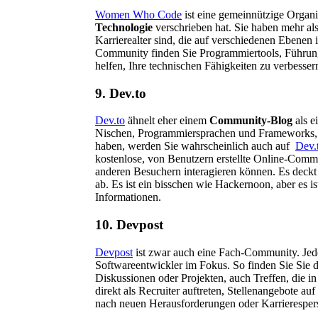
Women Who Code
ist eine gemeinnützige Organis
Technologie
verschrieben hat. Sie haben mehr als
Karrierealter sind, die auf verschiedenen Ebenen 
Community finden Sie Programmiertools, Führung
helfen, Ihre technischen Fähigkeiten zu verbesser
9. Dev.to
Dev.to
ähnelt eher einem
Community-Blog
als e
Nischen, Programmiersprachen und Frameworks, d
haben, werden Sie wahrscheinlich auch auf
Dev.
kostenlose, von Benutzern erstellte Online-Commun
anderen Besuchern interagieren können. Es deck
ab. Es ist ein bisschen wie Hackernoon, aber es is
Informationen.
10. Devpost
Devpost
ist zwar auch eine Fach-Community. Jedoc
Softwareentwickler im Fokus. So finden Sie Sie 
Diskussionen oder Projekten, auch Treffen, die i
direkt als Recruiter auftreten, Stellenangebote auf
nach neuen Herausforderungen oder Karrieresper