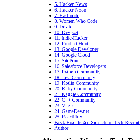
5. Hacker-News
6. Hacker Noon
7. Hashnode
8. Women Who Code
9. Dev.to
10. Devpost
11. Indie-Hacker
12. Product Hunt
13. Google Developer
14. Google Cloud
15. SitePoint
16. Salesforce Developers
17. Python Community
18. Java Community
19. Kotlin Community
20. Ruby Community
21. Kaggle Community
22. C++ Community
23. Vue.js
24. GameDev.net
25. Reactiflux
Fazit: Erschließen Sie sich im Tech-Recruit
Author