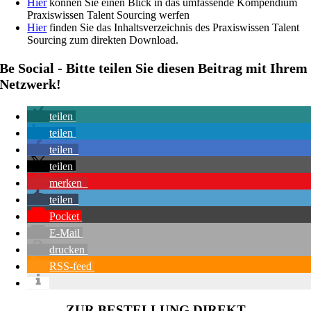
Hier
können Sie einen Blick in das umfassende Kompendium
Praxiswissen Talent Sourcing werfen
Hier
finden Sie das Inhaltsverzeichnis des Praxiswissen Talent
Sourcing zum direkten Download.
Be Social - Bitte teilen Sie diesen Beitrag mit Ihrem
Netzwerk!
teilen
teilen
teilen
teilen
merken
teilen
Pocket
E-Mail
drucken
RSS-feed
ZUR BESTELLUNG DIREKT