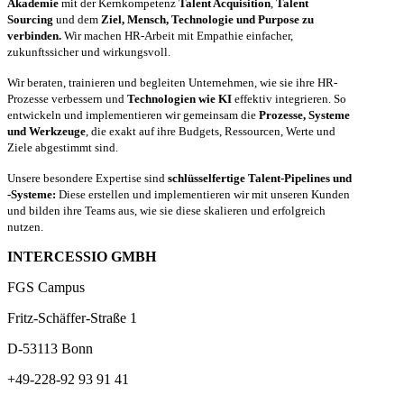
Akademie
mit der Kernkompetenz
Talent Acquisition
,
Talent
Sourcing
und dem
Ziel, Mensch, Technologie und Purpose zu
verbinden.
Wir machen HR-Arbeit mit Empathie einfacher,
zukunftssicher und wirkungsvoll.
Wir beraten, trainieren und begleiten Unternehmen, wie sie ihre HR-
Prozesse verbessern und
Technologien wie KI
effektiv integrieren. So
entwickeln und implementieren wir gemeinsam die
Prozesse, Systeme
und Werkzeuge
, die exakt auf ihre Budgets, Ressourcen, Werte und
Ziele abgestimmt sind.
Unsere besondere Expertise sind
schlüsselfertige Talent-Pipelines und
-Systeme:
Diese erstellen und implementieren wir mit unseren Kunden
und bilden ihre Teams aus, wie sie diese skalieren und erfolgreich
nutzen.
INTERCESSIO GMBH
FGS Campus
Fritz-Schäffer-Straße 1
D-53113 Bonn
+49-228-92 93 91 41