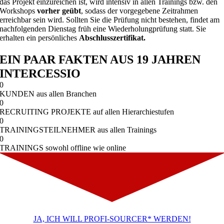
das Projekt einzureichen ist, wird intensiv in allen Trainings bzw. den
Workshops
vorher geübt
, sodass der vorgegebene Zeitrahmen
erreichbar sein wird. Sollten Sie die Prüfung nicht bestehen, findet am
nachfolgenden Dienstag früh eine Wiederholungprüfung statt. Sie
erhalten ein persönliches
Abschlusszertifikat.
EIN PAAR FAKTEN AUS 19 JAHREN
INTERCESSIO
0
KUNDEN aus allen Branchen
0
RECRUITING PROJEKTE auf allen Hierarchiestufen
0
TRAININGSTEILNEHMER aus allen Trainings
0
TRAININGS sowohl offline wie online
JA, ICH WILL PROFI-SOURCER* WERDEN!