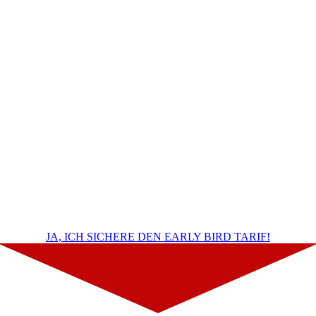
DIE SPRINT
PROGRAMM-
DETAILS
Intensiv-Programm mit Praxis-Fokus
Premium-Content made easy
Coaching Begleitung plus Gruppenbezug
Live-Workshops zur Umsetzung
JA, ICH SICHERE DEN EARLY BIRD TARIF!