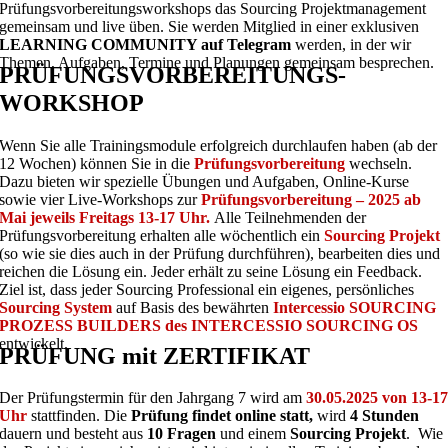
Prüfungsvorbereitungsworkshops das Sourcing Projektmanagement
gemeinsam und live üben. Sie werden Mitglied in einer exklusiven
LEARNING COMMUNITY auf Telegram
werden, in der wir
Themen, Aufgaben, Termine und Planungen gemeinsam besprechen.
PRÜFUNGSVORBEREITUNGS-
WORKSHOP
Wenn Sie alle Trainingsmodule erfolgreich durchlaufen haben (ab der
12 Wochen) können Sie in die
Prüfungsvorbereitung
wechseln.
Dazu bieten wir spezielle Übungen und Aufgaben, Online-Kurse
sowie vier Live-Workshops zur
Prüfungsvorbereitung – 2025 ab
Mai jeweils Freitags 13-17 Uhr.
Alle Teilnehmenden der
Prüfungsvorbereitung erhalten alle wöchentlich ein
Sourcing Projekt
(so wie sie dies auch in der Prüfung durchführen), bearbeiten dies und
reichen die Lösung ein. Jeder erhält zu seine Lösung ein Feedback.
Ziel ist, dass jeder Sourcing Professional ein eigenes, persönliches
Sourcing System
auf Basis des bewährten
Intercessio SOURCING
PROZESS BUILDERS des INTERCESSIO SOURCING OS
entwickelt.
PRÜFUNG mit ZERTIFIKAT
Der Prüfungstermin für den Jahrgang 7 wird am
30.05.2025 von 13-1
Uhr
stattfinden. Die
Prüfung findet online statt,
wird
4 Stunden
dauern und besteht aus
10 Fragen
und einem
Sourcing Projekt
. Wie