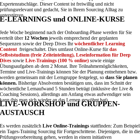
Expertenratschläge. Dieser Content ist freiwillig und nicht
prüfungsrelevant und gedacht, Sie in Ihrem Sourcing Alltag zu
unterstützen.
E-LEARNINGS und ONLINE-KURSE
Jede Woche beginnend nach der Onboarding-Phase werden für Sie
verteilt über
12 Wochen
jeweils entsprechend der geplanten
Sequenzen sowie der Deep Dives Ihr
wöchentlicher Learning
Content
freigeschaltet. Dies umfasst Online-Kurse für
das
Selbststudium (freie Zeiteinteilung), Leseinformation für Deep
Dives
sowie
Live-Trainings (100 % online)
sowie einige
Übungsaufgaben ab dem 2 Monat. Ihre Teilnahmemöglichkeiten,
Termine und Live-Trainings können Sie der Planung entnehmen bzw.
werden gemeinsam mit der Lerngruppe festgelegt, so
dass Sie planen
können.
Bisherige Absolventen bestätigen uns, dass im Schnitt der
wöchentliche Lernaufwand 5 Stunden beträgt (inklusive der Live &
Coaching Sessions), allerdings am Anfang etwas aufwendiger sein
kann (bis man sich wieder an das Lernen gewöhnt hat).
LIVE-WORKSHOP und GRUPPEN-
AUSTAUSCH
Es werden zusätzlich
Live Online-Trainings
stattfinden: Zum Beispiel
ein Tages-Training Sourcing für Fortgeschrittene. Diejenigen, die in di
Prüfungsvorbereitung gehen, werden in einem initiativen