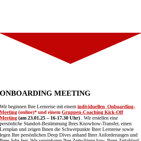
ABLAUF TRANSFORMATIONS-
PROGRAMM
ONBOARDING MEETING
Wir beginnen Ihre Lernreise mit einem
individuellen Onboarding-
Meeting
(online)* und einem
Gruppen-Coaching Kick-Off
Meeting
(am 23.01.25 – 16-17.30 Uhr)
. Wir erstellen eine
persönliche Standort-Bestimmung Ihres Knowhow-Transfer, einen
Lernplan und zeigen Ihnen die Schwerpunkte Ihrer Lernreise sowie
legen Ihre persönlichen Deep Dives anhand Ihrer Anforderungen und
Ihres Jobs fest. Wir vereinbaren Ihre Zeitschiene bzw. Ihren Zeitablauf