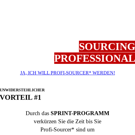
mit Spaß
im eigenen Tempo un
ohne Druck zu
SOURCIN
PROFESSIONA
JA, ICH WILL PROFI-SOURCER* WERDEN!
UNWIDERSTEHLICHER
VORTEIL #1
Durch das
SPRINT-PROGRAMM
verkürzen Sie die Zeit bis Sie
Profi-Sourcer* sind um