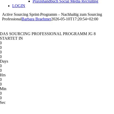
Praxishandbuch Social Media Recruiting
LOGIN
Active Sourcing Sprint-Programm – Nachhaltig zum Sourcing
Professional
Barbara Braehmer
2026-05-10T17:20:54+02:00
DAS SOURCING PROFESSIONAL PROGRAMM JG 8
STARTET IN
0
0
0
0
Days
0
0
Hrs
0
0
Min
0
0
Sec
Sichern Sie sich jetzt Ihre persönliche Pole