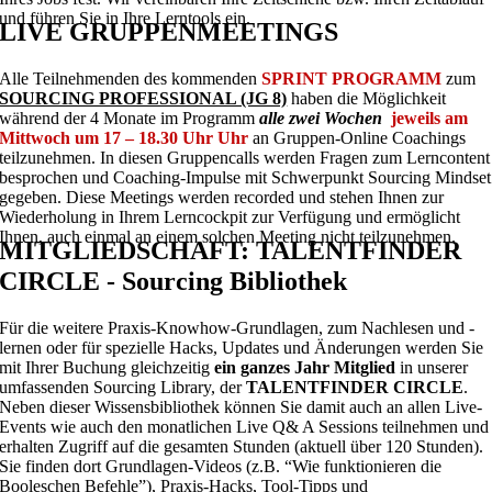
und führen Sie in Ihre Lerntools ein.
LIVE GRUPPENMEETINGS
Alle Teilnehmenden des kommenden
SPRINT PROGRAMM
zum
SOURCING PROFESSIONAL (JG 8)
haben die Möglichkeit
während der 4 Monate im Programm
alle zwei Wochen
jeweils am
Mittwoch um 17 – 18.30 Uhr Uhr
an Gruppen-Online Coachings
teilzunehmen. In diesen Gruppencalls werden Fragen zum Lerncontent
besprochen und Coaching-Impulse mit Schwerpunkt Sourcing Mindset
gegeben. Diese Meetings werden recorded und stehen Ihnen zur
Wiederholung in Ihrem Lerncockpit zur Verfügung und ermöglicht
Ihnen, auch einmal an einem solchen Meeting nicht teilzunehmen.
MITGLIEDSCHAFT: TALENTFINDER
CIRCLE - Sourcing Bibliothek
Für die weitere Praxis-Knowhow-Grundlagen, zum Nachlesen und -
lernen oder für spezielle Hacks, Updates und Änderungen werden Sie
mit Ihrer Buchung gleichzeitig
ein ganzes Jahr Mitglied
in unserer
umfassenden Sourcing Library, der
TALENTFINDER CIRCLE
.
Neben dieser Wissensbibliothek können Sie damit auch an allen Live-
Events wie auch den monatlichen Live Q& A Sessions teilnehmen und
erhalten Zugriff auf die gesamten Stunden (aktuell über 120 Stunden).
Sie finden dort Grundlagen-Videos (z.B. “Wie funktionieren die
Booleschen Befehle”), Praxis-Hacks, Tool-Tipps und