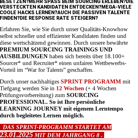
BESETZEN?
MEHR SPASS BEIM SOURCING ERLEBEN?
DIE
VERSTECKTEN KANDIDATEN ENTDECKEN?
MEGA-VIELE
COOLE HACKS LERNEN?
AUCH DIE PASSIVEN TALENTE
FINDEN?
DIE RESPONSE RATE STEIGERN?
Erfahren Sie, wie Sie durch unser Qualitäts-Knowhow
selbst schneller und effizienter Kandidaten finden und
diese wertschätzend gewinnen. Durch unsere bewährte
PREMIUM SOURCING TRAININGS UND
AUSBILDUNGEN
haben sich bereits über 18.100+
Sourcer* und Recruiter* einen unfairen Wettbewerbs-
Vorteil im “War for Talents” geschaffen.
Durch unser nachhaltiges
SPRINT PROGRAMM
mit
Tiefgang werden Sie in
12 Wochen
(+ 4 Wochen
Prüfungsvorbereitung) zum
SOURCING
PROFESSIONAL. So ist Ihre persönliche
LEARNING JOURNEY mit eigenem Lerntempo
durch begleitetes Lernen möglich.
DAS SPRINT-PROGRAMM STARTET AM
23.01.2025
MIT DEM JAHRGANG 8
.