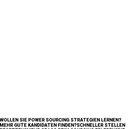
WOLLEN SIE
POWER SOURCING STRATEGIEN LERNEN?
MEHR GUTE KANDIDATEN FINDEN?
SCHNELLER STELLEN