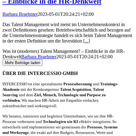
– Einblicke in die HR-Denkwelt
Barbara Braehmer
2023-05-01T20:24:21+02:00
Das Talent Management wird meist im Unternehmenskontext in
zwei Definitionen gesehen: Betriebswirtschaftlich und bezogen auf
die Unternehmensstrategie handelt es sich beim Talent Management
in der ersten Definition um die Investition
[...]
Was ist (modernes) Talent Management? – Einblicke in die HR-
Denkwelt
Barbara Braehmer
2023-05-01T20:24:21+02:00
Mehr Beiträge laden
ÜBER DIE INTERCESSIO GMBH
INTERCESSIO ist eine spezialisierte
Prozessberatung
und
Trainings-
Akademie
mit der Kernkompetenz
Talent Acquisition
,
Talent
Sourcing
und dem
Ziel, Mensch, Technologie und Purpose zu
verbinden.
Wir machen HR-Arbeit mit Empathie einfacher,
zukunftssicher und wirkungsvoll.
Wir beraten, trainieren und begleiten Unternehmen, wie sie ihre HR-
Prozesse verbessern und
Technologien wie KI
effektiv integrieren. So
entwickeln und implementieren wir gemeinsam die
Prozesse, Systeme
und Werkzeuge
, die exakt auf ihre Budgets, Ressourcen, Werte und