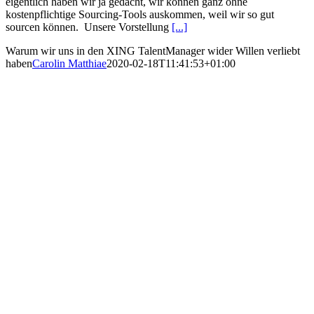
eigentlich haben wir ja gedacht, wir können ganz ohne
kostenpflichtige Sourcing-Tools auskommen, weil wir so gut
sourcen können. Unsere Vorstellung
[...]
Warum wir uns in den XING TalentManager wider Willen verliebt
haben
Carolin Matthiae
2020-02-18T11:41:53+01:00