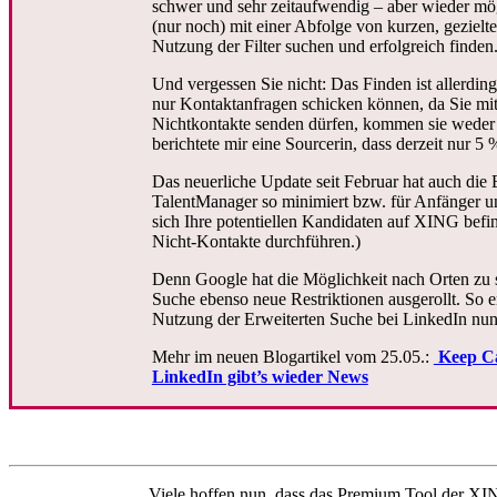
schwer und sehr zeitaufwendig – aber wieder mög
(nur noch) mit einer Abfolge von kurzen, gezie
Nutzung der Filter suchen und erfolgreich finden
Und vergessen Sie nicht: Das Finden ist allerdin
nur Kontaktanfragen schicken können, da Sie m
Nichtkontakte senden dürfen, kommen sie weder e
berichtete mir eine Sourcerin, dass derzeit nu
Das neuerliche Update seit Februar hat auch d
TalentManager so minimiert bzw. für Anfänger un
sich Ihre potentiellen Kandidaten auf XING b
Nicht-Kontakte durchführen.)
Denn Google hat die Möglichkeit nach Orten zu s
Suche ebenso neue Restriktionen ausgerollt. So 
Nutzung der Erweiterten Suche bei LinkedIn nu
Mehr im neuen Blogartikel vom 25.05.:
Keep Ca
LinkedIn gibt’s wieder News
Viele hoffen nun, dass das Premium Tool der XI