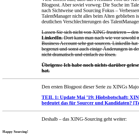
Blogpost. Aber soviel vorweg: Die Suche im Tal
nach Sichtweise und Sourcing Fokus – Verbesseru
TalentManager nicht alles beim Alten geblieben i
deutlichen Verschlechterungen des TalentManagers 
Lassen Sie sich nicht von XING frustrieren – den 
LinkedIn
. Dort kann man nach wie vor sowohl 
Business Account sehr gut sourcen. LinkedIn ha
begrenzt und sonst auch einige Änderungen in de
nicht dramatisch und einfach zu lösen.
Übrigens: Ich habe noch nichts darüber geles
hat.
Den ersten Blogpost dieser Serie zu XINGs Major
TEIL 1:
Update Mai ’19: Hiobsbotschaft: XING
bedeutet das für Sourcer und Kandidaten? [Tei
Deshalb – das XING-Sourcing geht weiter:
Happy Sourcing!