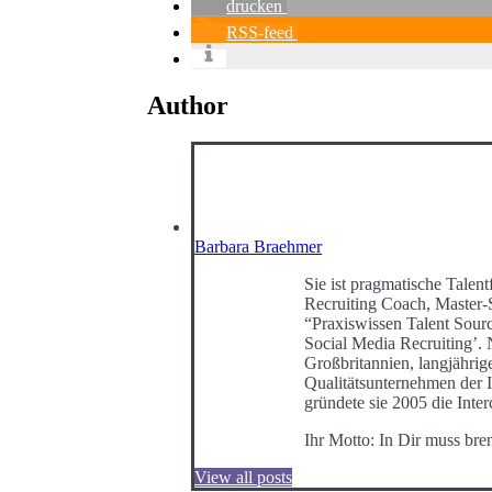
drucken
RSS-feed
Author
Barbara Braehmer
Sie ist pragmatische Talentf
Recruiting Coach, Master-
“Praxiswissen Talent Sour
Social Media Recruiting’
Großbritannien, langjährig
Qualitätsunternehmen der I
gründete sie 2005 die Int
Ihr Motto: In Dir muss bre
View all posts