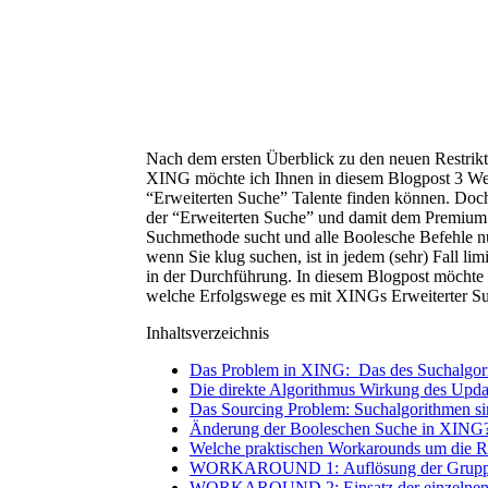
Nach dem ersten Überblick zu den neuen Restri
XING möchte ich Ihnen in diesem Blogpost 3 We
“Erweiterten Suche” Talente finden können. Doch
der “Erweiterten Suche” und damit dem Premium 
Suchmethode sucht und alle Boolesche Befehle nüt
wenn Sie klug suchen, ist in jedem (sehr) Fall li
in der Durchführung. In diesem Blogpost möchte 
welche Erfolgswege es mit XINGs Erweiterter Su
Inhaltsverzeichnis
Das Problem in XING: Das des Suchalgori
Die direkte Algorithmus Wirkung des Updat
Das Sourcing Problem: Suchalgorithmen sin
Änderung der Booleschen Suche in XING
Welche praktischen Workarounds um die Re
WORKAROUND 1: Auflösung der Gruppen 
WORKAROUND 2: Einsatz der einzelnen Su