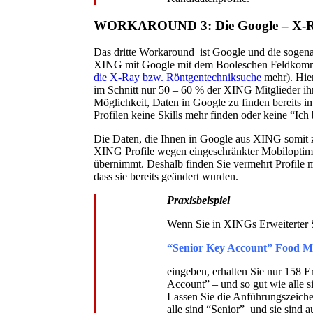
WORKAROUND 3:
Die Google – X-
Das dritte Workaround ist Google und die sogena
XING mit Google mit dem Booleschen Feldkomma
die X-Ray bzw. Röntgentechniksuche
mehr). Hie
im Schnitt nur 50 – 60 % der XING Mitglieder ihre
Möglichkeit, Daten in Google zu finden bereits i
Profilen keine Skills mehr finden oder keine “Ich 
Die Daten, die Ihnen in Google aus XING somit zu
XING Profile wegen eingeschränkter Mobiloptimier
übernimmt. Deshalb finden Sie vermehrt Profile m
dass sie bereits geändert wurden.
Praxisbeispiel
Wenn Sie in XINGs Erweiterter 
“Senior Key Account” Food 
eingeben, erhalten Sie nur 158 Er
Account” – und so gut wie alle 
Lassen Sie die Anführungszeiche
alle sind “Senior” und sie sind a