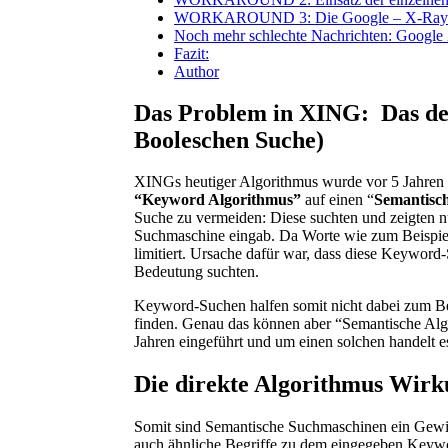
WORKAROUND 3: Die Google – X-Ray
Noch mehr schlechte Nachrichten: Google X
Fazit:
Author
Das Problem in XING: Das des
Booleschen Suche)
XINGs heutiger Algorithmus wurde vor 5 Jahren 
“Keyword Algorithmus”
auf einen “
Semantisc
Suche zu vermeiden: Diese suchten und zeigten n
Suchmaschine eingab. Da Worte wie zum Beispiel
limitiert. Ursache dafür war, dass diese Keyword
Bedeutung suchten.
Keyword-Suchen halfen somit nicht dabei zum Beis
finden. Genau das können aber “Semantische Al
Jahren eingeführt und um einen solchen handelt e
Die direkte Algorithmus Wirk
Somit sind Semantische Suchmaschinen ein Gewin
auch ähnliche Begriffe zu dem eingegeben Keyw