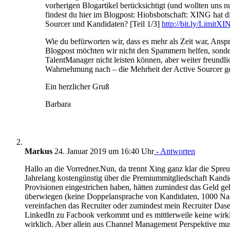
vorherigen Blogartikel berücksichtigt (und wollten uns nu
findest du hier im Blogpost: Hiobsbotschaft: XING hat di
Sourcer und Kandidaten? [Teil 1/3]
http://bit.ly/LimitX
Wie du befürworten wir, dass es mehr als Zeit war, Ans
Blogpost möchten wir nicht den Spammern helfen, sonder
TalentManager nicht leisten können, aber weiter freundl
Wahrnehmung nach – die Mehrheit der Active Sourcer g
Ein herzlicher Gruß
Barbara
Markus
24. Januar 2019 um 16:40 Uhr
- Antworten
Hallo an die Vorredner.Nun, da trennt Xing ganz klar die Spr
Jahrelang kostengünstig über die Premiummitgliedschaft Kandi
Provisionen eingestrichen haben, hätten zumindest das Geld g
überwiegen (keine Doppelansprache von Kandidaten, 1000 Nach
vereinfachen das Recruiter oder zumindest mein Recruiter Dase
LinkedIn zu Facbook verkommt und es mittlerweile keine wirkl
wirklich. Aber allein aus Channel Management Perspektive mu