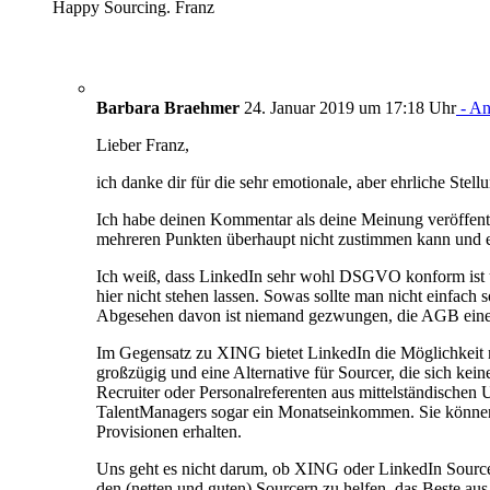
Happy Sourcing. Franz
Barbara Braehmer
24. Januar 2019 um 17:18 Uhr
- An
Lieber Franz,
ich danke dir für die sehr emotionale, aber ehrliche Stel
Ich habe deinen Kommentar als deine Meinung veröffentl
mehreren Punkten überhaupt nicht zustimmen kann und ei
Ich weiß, dass LinkedIn sehr wohl DSGVO konform ist un
hier nicht stehen lassen. Sowas sollte man nicht einfach
Abgesehen davon ist niemand gezwungen, die AGB eines S
Im Gegensatz zu XING bietet LinkedIn die Möglichkeit m
großzügig und eine Alternative für Sourcer, die sich kei
Recruiter oder Personalreferenten aus mittelständischen
TalentManagers sogar ein Monatseinkommen. Sie können 
Provisionen erhalten.
Uns geht es nicht darum, ob XING oder LinkedIn Sourcer
den (netten und guten) Sourcern zu helfen, das Beste aus