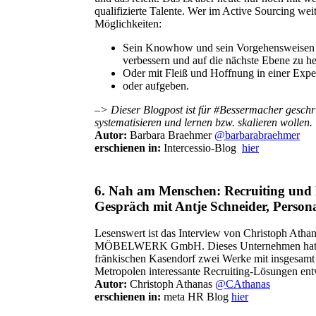
qualifizierte Talente. Wer im Active Sourcing we
Möglichkeiten:
Sein Knowhow und sein Vorgehensweisen 
verbessern und auf die nächste Ebene zu heb
Oder mit Fleiß und Hoffnung in einer Exper
oder aufgeben.
–> Dieser Blogpost ist für #Bessermacher geschri
systematisieren und lernen bzw. skalieren wollen.
Autor:
Barbara Braehmer
@barbarabraehmer
erschienen in:
Intercessio-Blog
hier
6.
Nah am Menschen: Recruiting und P
Gespräch mit Antje Schneider, Perso
Lesenswert ist das Interview von Christoph Atha
MÖBELWERK GmbH. Dieses Unternehmen hat im 
fränkischen Kasendorf zwei Werke mit insgesamt 
Metropolen interessante Recruiting-Lösungen ent
Autor:
Christoph Athanas
@CAthanas
erschienen in:
meta HR Blog
hier