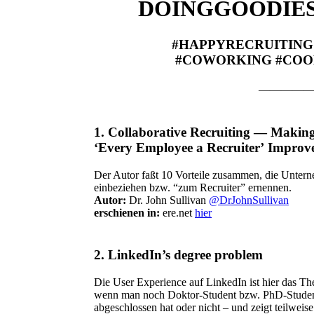
DOINGGOODIES
#HAPPYRECRUITING
#COWORKING #COO
—————
1.
Collaborative Recruiting — Makin
‘Every
Employee
a
Recruiter
’
Improv
Der Autor faßt 10 Vorteile zusammen, die Untern
einbeziehen bzw. “zum Recruiter” ernennen.
Autor:
Dr. John Sullivan
@DrJohnSullivan
erschienen in:
ere.net
hier
2.
LinkedIn’s degree problem
Die User Experience auf LinkedIn ist hier das Th
wenn man noch Doktor-Student bzw. PhD-Student
abgeschlossen hat oder nicht – und zeigt teilweise