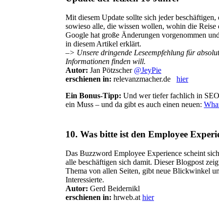
Mit diesem Update sollte sich jeder beschäftigen,
sowieso alle, die wissen wollen, wohin die Reis
Google hat große Änderungen vorgenommen und in 
in diesem Artikel erklärt.
–> Unsere dringende Leseempfehlung für absolut
Informationen finden will.
Autor:
Jan Pötzscher
@JeyPie
erschienen in:
relevanzmacher.de
hier
Ein Bonus-Tipp:
Und wer tiefer fachlich in SEO
ein Muss – und da gibt es auch einen neuen:
What
10. Was bitte ist den Employee Experi
Das Buzzword Employee Experience scheint sich a
alle beschäftigen sich damit. Dieser Blogpost zei
Thema von allen Seiten, gibt neue Blickwinkel u
Interessierte.
Autor:
Gerd Beidernikl
erschienen in:
hrweb.at
hier