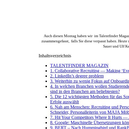
Auch diesen Montag haben wir im Talentfinder Magazi
zusammengefasst, falls Sie diese verpasst haben. Heute
Sauer und Ulf K
Inhaltsverzeichnis
TALENTFINDER MAGAZIN
1. Collaborative Recruiting — Making ‘Eve
2. LinkedIn’s degree problem
3. Weiterhin zu wenig Fokus auf Onboardi
4. In welchen Branchen wollen Studierende
sind in den Branchen am beliebtesten?
5. Die 12 wichtigsten Methoden für das So
Erfolg auswählt
6. Nah am Menschen: Recruiting und Person
Schneider, Personalleiterin von MAJA Möb
7. Hit Your Competitors Where It Hurts — 
8. Google: Maschinelle Übersetzungen kö
9. BERT – Nach Hummingbird und RankBrain