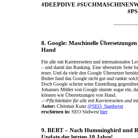
#DEEPDIVE #SUCHMASCHINENWI
#P
—————
8.
Google: Maschinelle Übersetzungen
Hand
Für alle mit Karriereseiten und internationalen L
– und damit das Ranking. Eine übersetzte Seite b
teuer. Und da viele den Google Übersetzer benütze
Bisher fand das Google nicht gut und rankte solch
Doch Google scheint seine Einstellung gegenüber
Johannes Müller von Google räumte sogar ein, da
können wie Übersetzungen von Hand.
->Pflichtlektüre für alle mit Karriereseiten und 
Autor:
Christian Kunz
@SEO
_Suedwest
erschienen in:
SEO Südwest
hier
9.
BERT – Nach
Hummingbird
und
R
Update der letzten 10 Jahre
!