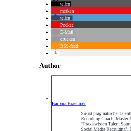
teilen
merken
teilen
Pocket
E-Mail
drucken
RSS-feed
Author
Barbara Braehmer
Sie ist pragmatische Talentf
Recruiting Coach, Master-
“Praxiswissen Talent Sour
Social Media Recruiting’