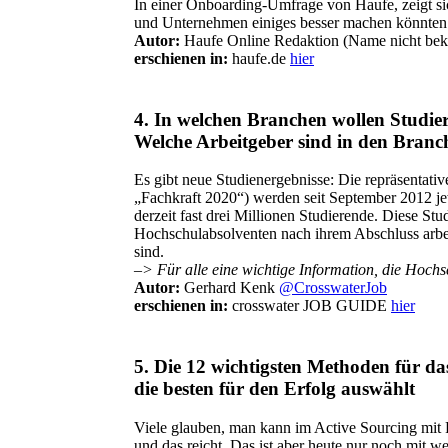
In einer Onboarding-Umfrage von Haufe, zeigt sich
und Unternehmen einiges besser machen könnten.
Autor:
Haufe Online Redaktion (Name nicht bek
erschienen in:
haufe.de
hier
4.
In welchen Branchen wollen Studie
Welche Arbeitgeber sind in den Branc
Es gibt neue Studienergebnisse: Die repräsentati
„Fachkraft 2020“) werden seit September 2012 je
derzeit fast drei Millionen Studierende. Diese S
Hochschulabsolventen nach ihrem Abschluss arbei
sind.
–> Für alle eine wichtige Information, die Hochs
Autor:
Gerhard Kenk
@CrosswaterJob
erschienen in:
crosswater JOB GUIDE
hier
5.
Die 12 wichtigsten Methoden für d
die besten für den Erfolg auswählt
Viele glauben, man kann im Active Sourcing mit F
und das reicht. Das ist aber heute nur noch mit w