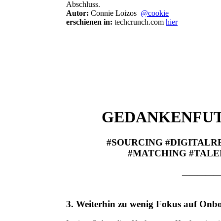
Abschluss.
Autor:
Connie Loizos
@cookie
erschienen in:
techcrunch.com
hier
GEDANKENFUTT
#SOURCING #DIGITALR
#MATCHING #TALE
—————
3.
Weiterhin zu wenig Fokus auf Onb