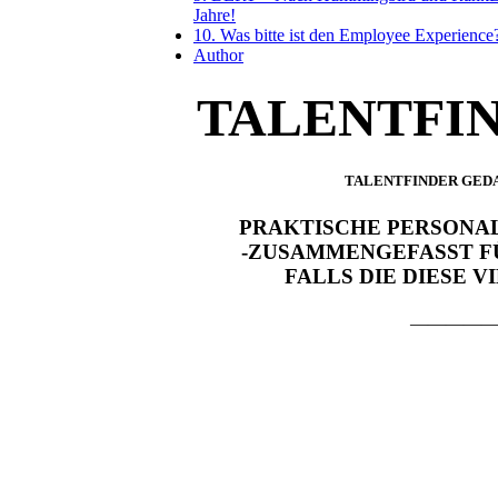
Jahre!
10. Was bitte ist den Employee Experience
Author
TALENTFI
TALENTFINDER GED
PRAKTISCHE PERSONA
-ZUSAMMENGEFASST FÜ
FALLS DIE DIESE 
—————