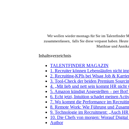
Wir wollen wieder montags für Sie im Talentfinder 
zusammenfassen, falls Sie diese verpasst haben. Heute
Matthiae und Annika
Inhaltsverzeichnis
TALENTFINDER MAGAZIN
1. Recruiter können Lebensläufen nicht i
2. Recruiting-KPIs bei Wisag Job & Karri
3. Tool-Check der beiden Premium Sourcing
4. „Mit lieb und nett sein kommt HR nicht 
5. Amazon kündigt Angestellten – per Bot
6. Echt jetzt, Intuition schadet meinen Act
7. Wo kommt die Performance im Recruitin
8. Remote Work: Wie Führung und Zusammen
9. Technologie im Recruitment: „Auch HR 
10. Die Chefs von morgen: Worauf Digital 
Author