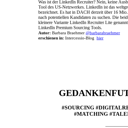
Was ist der LinkedIn Recruiter? Nein, keine Aus
Tool des US-Netzwerkes. LinkedIn ist das weltgr
bezeichnet. Es hat in DACH derzeit über 16 Mio. 
nach potentiellen Kandidaten zu suchen. Die bei
kleinere Variante LinkedIn Recruiter Lite genannt
LinkedIn Premium Sourcing Tools.
Autor:
Barbara Braehmer
@barbarabraehmer
erschienen in:
Intercessio-Blog
hier
GEDANKENFUTT
#SOURCING #DIGITALR
#MATCHING #TALE
—————