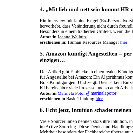
4.
„Mit lieb und nett sein kommt HR n
Ein Interview mit Janina Kugel (Ex-Personalvorst
hervorhebt, dass Veränderung nicht durch freundl
Besonders in einem tradierten Umfeld, wenn die In
Autor:in
Jeanne Wellnitz
erschienen in:
Human Resources Manager
hier
5.
Amazon kündigt Angestellten – per 
einzigen…
Der Artikel gibt Einblicke in einen realen Kündigu
für Angestellte bei Amazon: Ein Algorithmus kontr
Bots Kündigungen. Und zeigt: Dies ist kein Einze
KI bereits über viele Prozesse und so auch Arbeits
@marinalapotor
Autor:in
Marinela Potor
erschienen in
Basic Thinking
hier
6.
Echt jetzt, Intuition schadet meine
Viele Sourcer:innen nennen stolz ihre Intuition, i
im Active Sourcing. Diese Denk- und Handlungsw
Mehrheit besonders der Fachbereiche überzeugt, da