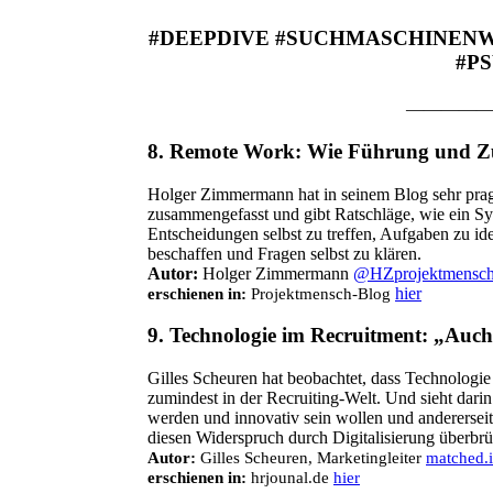
#DEEPDIVE #SUCHMASCHINENWI
#P
—————
8.
Remote Work: Wie Führung und Zus
Holger Zimmermann hat in seinem Blog sehr pra
zusammengefasst und gibt Ratschläge, wie ein Sys
Entscheidungen selbst zu treffen, Aufgaben zu ide
beschaffen und Fragen selbst zu klären.
Autor:
Holger Zimmermann
@HZprojektmensc
hier
erschienen in:
Projektmensch-Blog
9.
Technologie im Recruitment: „Auch
Gilles Scheuren hat beobachtet, dass Technologie 
zumindest in der Recruiting-Welt. Und sieht darin 
werden und innovativ sein wollen und andererseit
diesen Widerspruch durch Digitalisierung überbr
Autor:
Gilles Scheuren, Marketingleiter
matched.
erschienen in:
hrjounal.de
hier