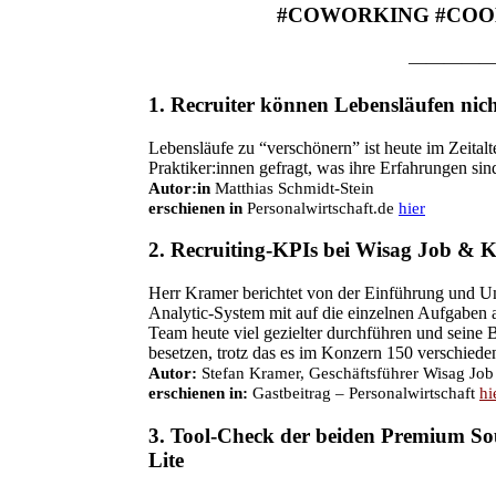
#COWORKING #COO
—————
1.
Recruiter können Lebensläufen nic
Lebensläufe zu “verschönern” ist heute im Zeitalt
Praktiker:innen gefragt, was ihre Erfahrungen sin
Autor:in
Matthias Schmidt-Stein
erschienen in
Personalwirtschaft.de
hier
2.
Recruiting-KPIs bei Wisag Job & K
Herr Kramer berichtet von der Einführung und U
Analytic-System mit auf die einzelnen Aufgaben 
Team heute viel gezielter durchführen und seine B
besetzen, trotz das es im Konzern 150 verschiede
Autor:
Stefan Kramer,
Geschäftsführer Wisag Job
erschienen in:
Gastbeitrag – Personalwirtschaft
hi
3.
Tool-Check der beiden Premium Sou
Lite