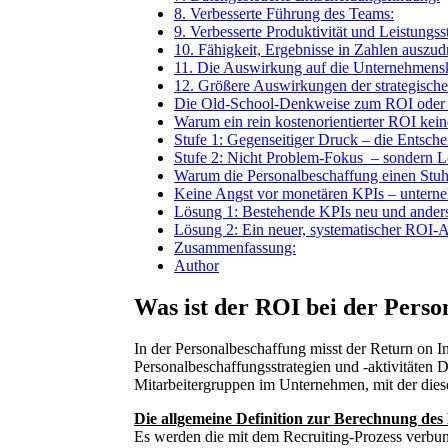
8. Verbesserte Führung des Teams:
9. Verbesserte Produktivität und Leistungss
10. Fähigkeit, Ergebnisse in Zahlen auszud
11. Die Auswirkung auf die Unternehmensk
12. Größere Auswirkungen der strategischen
Die Old-School-Denkweise zum ROI oder B
Warum ein rein kostenorientierter ROI keine
Stufe 1: Gegenseitiger Druck – die Entsch
Stufe 2: Nicht Problem-Fokus – sondern L
Warum die Personalbeschaffung einen Stuhl 
Keine Angst vor monetären KPIs – untern
Lösung 1: Bestehende KPIs neu und anders 
Lösung 2: Ein neuer, systematischer ROI-
Zusammenfassung:
Author
Was ist der ROI bei der Pers
In der Personalbeschaffung misst der Return on 
Personalbeschaffungsstrategien und -aktivitäten 
Mitarbeitergruppen im Unternehmen, mit der dies
Die allgemeine Definition zur Berechnung des 
Es werden die mit dem Recruiting-Prozess verbu