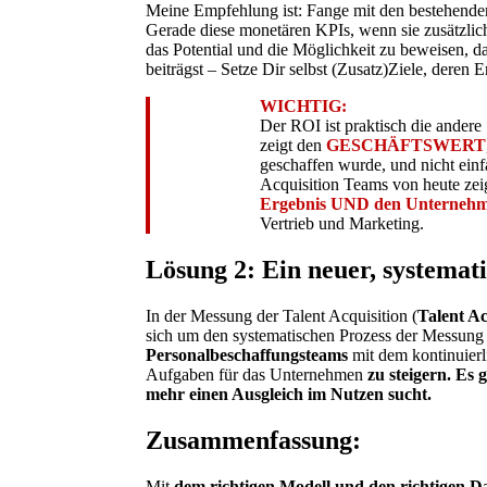
Meine Empfehlung ist: Fange mit den bestehenden 
Gerade diese monetären KPIs, wenn sie zusätzli
das Potential und die Möglichkeit zu beweisen, 
beiträgst – Setze Dir selbst (Zusatz)Ziele, deren 
WICHTIG:
Der ROI ist praktisch die andere
zeigt den
GESCHÄFTSWERT
geschaffen wurde, und nicht einf
Acquisition Teams von heute zeig
Ergebnis UND den Unternehme
Vertrieb und Marketing.
Lösung 2: Ein neuer, systemat
In der Messung der Talent Acquisition (
Talent A
sich um den systematischen Prozess der Messung
Personalbeschaffungsteams
mit dem kontinuierli
Aufgaben für das Unternehmen
zu steigern. Es
mehr einen Ausgleich im Nutzen sucht.
Zusammenfassung:
Mit
dem richtigen Modell und den richtigen 