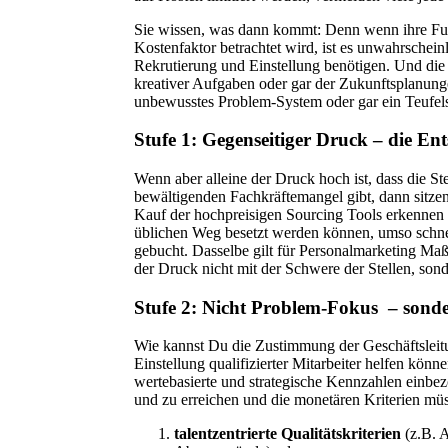
Sie wissen, was dann kommt: Denn wenn ihre Funkt
Kostenfaktor betrachtet wird, ist es unwahrscheinl
Rekrutierung und Einstellung benötigen. Und die
kreativer Aufgaben oder gar der Zukunftsplanungen
unbewusstes Problem-System oder gar ein Teufels
Stufe 1: Gegenseitiger Druck – die En
Wenn aber alleine der Druck hoch ist, dass die St
bewältigenden Fachkräftemangel gibt, dann sitzen
Kauf der hochpreisigen Sourcing Tools erkennen k
üblichen Weg besetzt werden können, umso schne
gebucht. Dasselbe gilt für Personalmarketing Ma
der Druck nicht mit der Schwere der Stellen, son
Stufe 2: Nicht Problem-Fokus – sonde
Wie kannst Du die Zustimmung der Geschäftsleitu
Einstellung qualifizierter Mitarbeiter helfen könn
wertebasierte und strategische Kennzahlen einbez
und zu erreichen und die monetären Kriterien müs
talentzentrierte Qualitätskriterien
(z.B. A