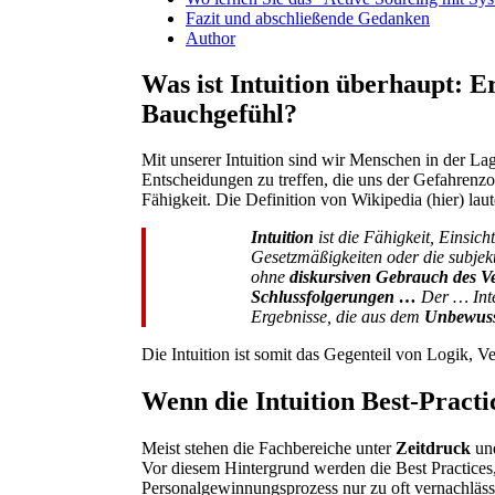
Fazit und abschließende Gedanken
Author
Was ist Intuition überhaupt: E
Bauchgefühl?
Mit unserer Intuition sind wir Menschen in der Lage
Entscheidungen zu treffen, die uns der Gefahrenzon
Fähigkeit. Die Definition von Wikipedia (hier) la
Intuition
ist die Fähigkeit, Einsich
Gesetzmäßigkeiten oder die subjek
ohne
diskursiven Gebrauch des V
Schlussfolgerungen …
Der … Inte
Ergebnisse, die aus dem
Unbewus
Die Intuition ist somit das Gegenteil von Logik, V
Wenn die Intuition Best-Practic
Meist stehen die Fachbereiche unter
Zeitdruck
und
Vor diesem Hintergrund werden die Best Practices
Personalgewinnungsprozess nur zu oft vernachlässig