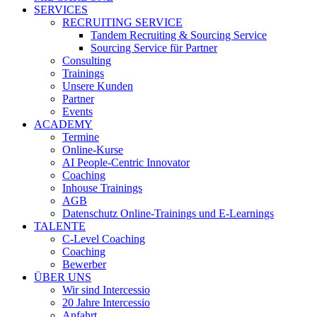
SERVICES
RECRUITING SERVICE
Tandem Recruiting & Sourcing Service
Sourcing Service für Partner
Consulting
Trainings
Unsere Kunden
Partner
Events
ACADEMY
Termine
Online-Kurse
AI People-Centric Innovator
Coaching
Inhouse Trainings
AGB
Datenschutz Online-Trainings und E-Learnings
TALENTE
C-Level Coaching
Coaching
Bewerber
ÜBER UNS
Wir sind Intercessio
20 Jahre Intercessio
Anfahrt