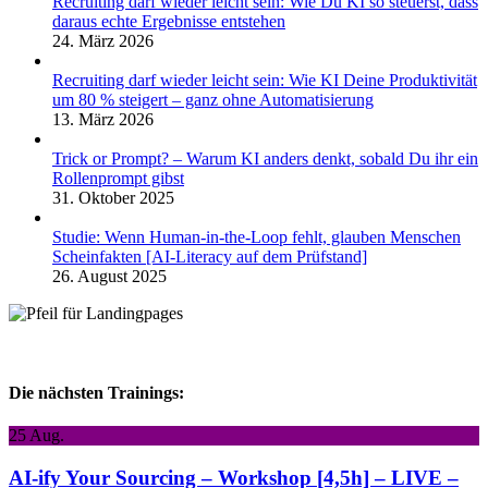
Recruiting darf wieder leicht sein: Wie Du KI so steuerst, dass
daraus echte Ergebnisse entstehen
24. März 2026
Recruiting darf wieder leicht sein: Wie KI Deine Produktivität
um 80 % steigert – ganz ohne Automatisierung
13. März 2026
Trick or Prompt? – Warum KI anders denkt, sobald Du ihr ein
Rollenprompt gibst
31. Oktober 2025
Studie: Wenn Human-in-the-Loop fehlt, glauben Menschen
Scheinfakten [AI-Literacy auf dem Prüfstand]
26. August 2025
Die nächsten Trainings:
25
Aug.
AI-ify Your Sourcing – Workshop [4,5h] – LIVE –