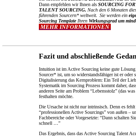
Dann empfehlen wir Ihnen als
SOURCING FO
TALENT SOURCING.
Nach den 6 Monaten diese
führenden Sourcern* weltweit. Sie werden ein
eig
Sourcing Template
Ihren
Wirkungsgrad um mindes
MEHR INFORMATIONEN
Fazit und abschließende Geda
Intuition ist im Active Sourcing keine gute Lösung 
Sourcer* ist, um so widerstandsfähiger ist er oder 
Digitalisierung das Kernproblem: Ein Teil der Lieb
Systematik im Sourcing Prozess kommt daher, dass
anderen Seite am Problem “Lebensstolz” (das was S
festhalten möchte.
Die Ursache ist nicht nur intrinsisch. Denn es feh
“professionellen Active Sourcings” von außen – un
Fachbereiche oder Vorgesetzte: “Dann schalten Si
schnell …”
Das Ergebnis, dass das Active Sourcing Talent Acq