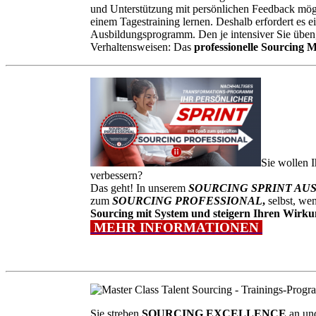
und Unterstützung mit persönlichen Feedback mögl
einem Tagestraining lernen. Deshalb erfordert es 
Ausbildungsprogramm. Den je intensiver Sie übe
Verhaltensweisen: Das
professionelle Sourcing 
Sie wollen 
verbessern?
Das geht! In unserem
SOURCING SPRINT A
zum
SOURCING PROFESSIONAL
,
selbst, we
Sourcing mit System und steigern Ihren Wirk
MEHR INFORMATIONEN
Sie streben
SOURCING EXCELLENCE
an un