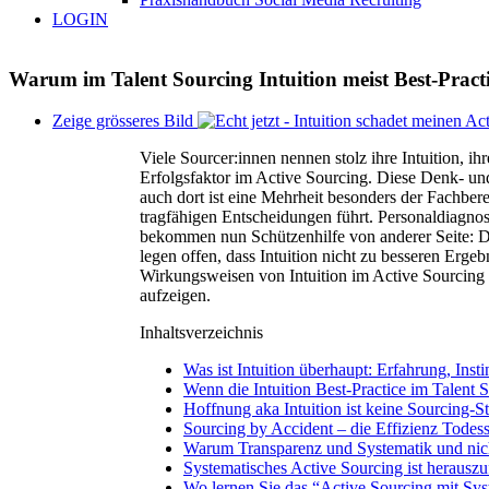
LOGIN
Warum im Talent Sourcing Intuition meist Best-Practi
Zeige grösseres Bild
Viele Sourcer:innen nennen stolz ihre Intuition, ih
Erfolgsfaktor im Active Sourcing. Diese Denk- 
auch dort ist eine Mehrheit besonders der Fachbere
tragfähigen Entscheidungen führt. Personaldiagno
bekommen nun Schützenhilfe von anderer Seite: De
legen offen, dass Intuition nicht zu besseren Er
Wirkungsweisen von Intuition im Active Sourcing
aufzeigen.
Inhaltsverzeichnis
Was ist Intuition überhaupt: Erfahrung, Inst
Wenn die Intuition Best-Practice im Talent S
Hoffnung aka Intuition ist keine Sourcing-St
Sourcing by Accident – die Effizienz Todess
Warum Transparenz und Systematik und nicht
Systematisches Active Sourcing ist herauszu
Wo lernen Sie das “Active Sourcing mit Sy