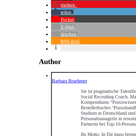
merken
teilen
Pocket
E-Mail
drucken
RSS-feed
Author
Barbara Braehmer
Sie ist pragmatische Talentfin
Social Recruiting Coach, Mas
Kompendiums “Praxiswissen 
Bestellerbuches ‘Praxishan
Studium in Deutschland und 
Personalmanagerin in renomm
Partnerin bei Top-10-Person
Ihr Motto: In Dir muss bren