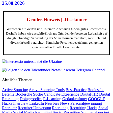
25.08.2026
Gender-Hinweis | -Disclaimer
Wir stehen für Vielfalt und Toleranz. Aber auch für ein gutes Leseerlebnis.
Deshalb haben wir ausschließlich aus Gründen der besseren Lesbarkeit auf
die gleichzeitige Verwendung der Sprachformen männlich, weiblich und
divers (m/w/d) verzichtet. Sämtliche Personenbezeichnungen gelten
gleichermaßen für alle Geschlechter.
Ähnliche Themen
Active Sourcing
Active Sourcing Tools
Best-Practice
Boolesche
Befehle
Boolesche Suche
Candidate-Experience
Digital-HR
Digital
Recruiting
Doinggoodies
E-Learning
Gedankenfutter
GOOGLE
Hacks
Interview
LinkedIn
Newbies
News
Personalgewinnung
Recruiter
Recruiter Universum
Recruiting
Recruiting Hacks
Social
Media
Social Media Recruiting
Social Recruiting
Sourcer
Sourcing