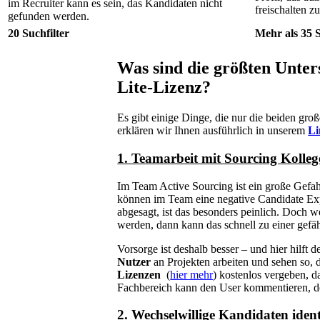
im Recruiter kann es sein, das Kandidaten nicht
freischalten zu
gefunden werden.
20 Suchfilter
Mehr als 35 S
Was sind die größten Unter
Lite-Lizenz?
Es gibt einige Dinge, die nur die beiden gr
erklären wir Ihnen ausführlich in unserem
Li
1. Teamarbeit mit Sourcing Kolle
Im Team Active Sourcing ist ein große Gefah
können im Team eine negative Candidate Exp
abgesagt, ist das besonders peinlich. Doch 
werden, dann kann das schnell zu einer gefä
Vorsorge ist deshalb besser – und hier hilf
Nutzer
an Projekten arbeiten und sehen so, 
Lizenzen
(
hier mehr
) kostenlos vergeben, d
Fachbereich kann den User kommentieren, den
2. Wechselwillige Kandidaten ident