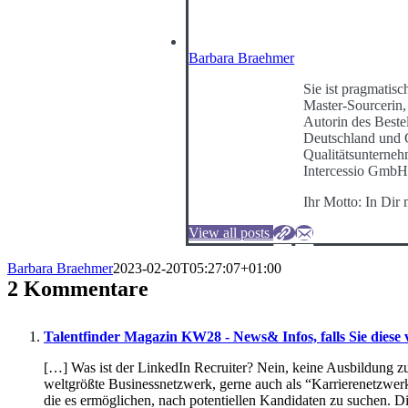
Barbara Braehmer
Sie ist pragmatisc
Master-Sourcerin,
Autorin des Best
Deutschland und G
Qualitätsunterneh
Intercessio GmbH
Ihr Motto: In Dir
View all posts
Barbara Braehmer
2023-02-20T05:27:07+01:00
2 Kommentare
Talentfinder Magazin KW28 - News& Infos, falls Sie diese 
[…] Was ist der LinkedIn Recruiter? Nein, keine Ausbildung z
weltgrößte Businessnetzwerk, gerne auch als “Karrierenetzwerk
die es ermöglichen, nach potentiellen Kandidaten zu suchen. 