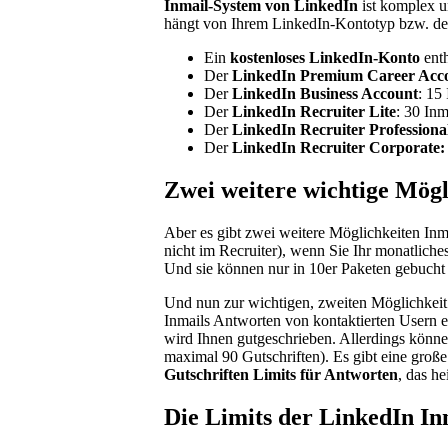
Inmail-System von LinkedIn
ist komplex u
hängt von Ihrem LinkedIn-Kontotyp bzw. der
Ein
kostenloses LinkedIn-Konto
enth
Der
LinkedIn Premium Career Acc
Der
LinkedIn Business Account
: 15
Der
LinkedIn Recruiter Lite
: 30 In
Der
LinkedIn Recruiter Professiona
Der
LinkedIn Recruiter Corporate:
Zwei weitere wichtige Mögl
Aber es gibt zwei weitere Möglichkeiten Inmai
nicht im Recruiter), wenn Sie Ihr monatlich
Und sie können nur in 10er Paketen gebucht
Und nun zur wichtigen, zweiten Möglichkeit
Inmails Antworten von kontaktierten Usern e
wird Ihnen gutgeschrieben. Allerdings könne
maximal 90 Gutschriften). Es gibt eine gro
Gutschriften Limits für Antworten
, das h
Die Limits der LinkedIn In