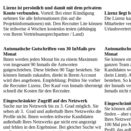
Lizenz ist persönlich und damit mit dem privatem
Konto verbunden.
Vorteil: Bei einer Kündigung
Lizenz liegt
nehmen Sie alle Informationen (bis auf die
Die Lizenz ka
Projektinformationen) mit. Den Recruiter Lite können
Mitarbeiter v
Sie teilweise 4 Wochen kostenlos testen (abhängig
Urlaubsvertret
von Ihrem Vertriebsansprechpartner / Land)
Automatische Gutschriften von 30 InMails pro
Automatische
Monat
Monat
Ihnen werden jeden Monat bis zu einem Maximum
Sie können ein
von insgesamt 90 Inmails die Antworten
ganzen Team z
gutgeschrieben. Diese bleiben 90 Tage bestehen. Sie
Kandidaten we
können Inmails zukaufen, direkt in Ihrem Account
(kein Limit). 
wird dies angeboten. Empfehlung: Prüfen Sie vorher
bestehen. So k
die Recruiter Lizenz. Der Kauf von Inmails übersteigt
der Inmails ve
schnell die Kosten für den Recruiter.
Inmails nicht n
Eingeschränkter Zugriff auf des Netzwerk
Eingeschränk
Suche nur im Netzwerk bis zu 3. Grad möglich. Sie
Sie können al
sehen ab 3. Grad und außerhalb Ihres Netzwerks die
finden – aber 
Profile nicht. Ihnen werden teilweise Kandidaten
Ihres Netzwerk
außerhalb Ihres Netzwerks gar nicht erst angezeigt
100 Mal pro M
und fehlen in den Ergebnisse. Bei gleicher Suche wir
Profil, das au