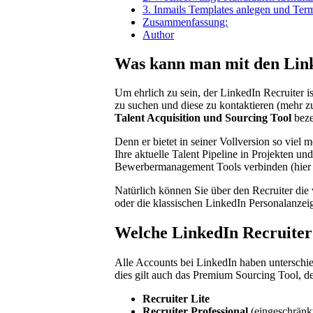
3. Inmails Templates anlegen und Term
Zusammenfassung:
Author
Was kann man mit den Link
Um ehrlich zu sein, der LinkedIn Recruiter is
zu suchen und diese zu kontaktieren (mehr z
Talent Acquisition und Sourcing Tool
beze
Denn er bietet in seiner Vollversion so vi
Ihre aktuelle Talent Pipeline in Projekten u
Bewerbermanagement Tools verbinden (hier
Natürlich können Sie über den Recruiter di
oder die klassischen LinkedIn Personalanzei
Welche LinkedIn Recruiter 
Alle Accounts bei LinkedIn haben unterschie
dies gilt auch das Premium Sourcing Tool, de
Recruiter Lite
Recruiter Professional
(eingeschränkt