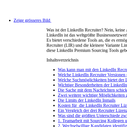
Zeige grösseres Bild
Was ist der LinkedIn Recruiter? Nein, kein
LinkedIn ist das weltgrößte Businessnetzwer
Es bietet verschiedene Tools an, die es erm
Recruiter (LIR) und die kleinere Variante Li
diese LinkedIn Premium Sourcing Tools geb
Inhaltsverzeichnis
Was kann man mit den LinkedIn Recru
Welche LinkedIn Recruiter Versionen g
Welche Suchmöglichkeiten bietet der 
Wichtige Besonderheiten der LinkedI
Die Sache mit dem Nachrichten schick
Zwei weitere wichtige Möglichkeiten 
Die Limits der LinkedIn Inmails
Kosten für die LinkedIn Recruiter Li
Ein Vergleich der drei Recruiter Lizen
Was sind die größten Unterschiede zw
1. Teamarbeit mit Sourcing Kollegen 
2. Wechselwillige Kandidaten identifi