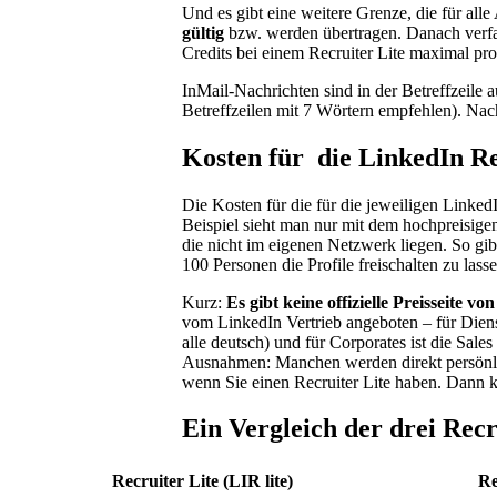
Und es gibt eine weitere Grenze, die für all
gültig
bzw. werden übertragen. Danach verfall
Credits bei einem Recruiter Lite maximal pr
InMail-Nachrichten sind in der Betreffzeile 
Betreffzeilen mit 7 Wörtern empfehlen). Nach
Kosten für die LinkedIn R
Die Kosten für die für die jeweiligen Linke
Beispiel sieht man nur mit dem hochpreisige
die nicht im eigenen Netzwerk liegen. So gi
100 Personen die Profile freischalten zu lass
Kurz:
Es gibt keine offizielle Preisseite vo
vom LinkedIn Vertrieb angeboten – für Dienstl
alle deutsch) und für Corporates ist die Sal
Ausnahmen: Manchen werden direkt persönli
wenn Sie einen Recruiter Lite haben. Dann k
Ein Vergleich der drei Rec
Recruiter Lite (LIR lite)
Re