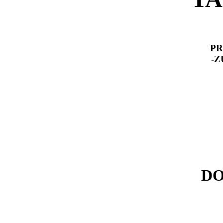
PR
-Z
DO