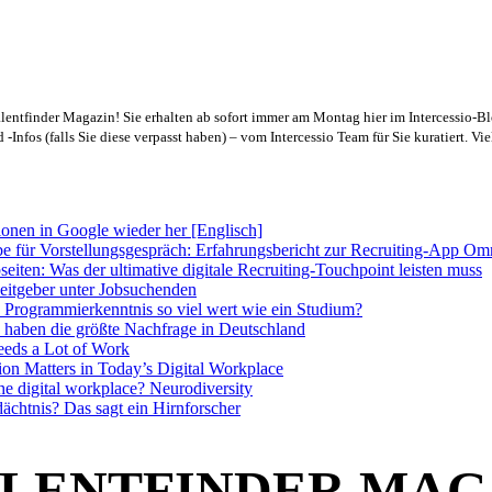
lentfinder Magazin! Sie erhalten ab sofort immer am Montag hier im Intercessio-B
-Infos (falls Sie diese verpasst haben) – vom Intercessio Team für Sie kuratiert. Vi
tionen in Google wieder her [Englisch]
be für Vorstellungsgespräch: Erfahrungsbericht zur Recruiting-App O
iten: Was der ultimative digitale Recruiting-Touchpoint leisten muss
beitgeber unter Jobsuchenden
e Programmierkenntnis so viel wert wie ein Studium?
e haben die größte Nachfrage in Deutschland
eeds a Lot of Work
n Matters in Today’s Digital Workplace
the digital workplace? Neurodiversity
chtnis? Das sagt ein Hirnforscher
LENTFINDER MAG