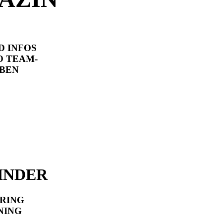
D INFOS
O TEAM-
ABEN
INDER
RING
NING