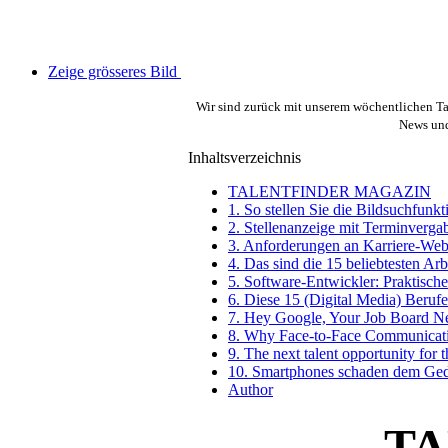
Zeige grösseres Bild
Wir sind zurück mit unserem wöchentlichen Ta
News und 
Inhaltsverzeichnis
TALENTFINDER MAGAZIN
1. So stellen Sie die Bildsuchfunk
2. Stellenanzeige mit Terminverga
3. Anforderungen an Karriere-Webse
4. Das sind die 15 beliebtesten Ar
5. Software-Entwickler: Praktisch
6. Diese 15 (Digital Media) Beruf
7. Hey Google, Your Job Board N
8. Why Face-to-Face Communicatio
9. The next talent opportunity for 
10. Smartphones schaden dem Gedä
Author
TA