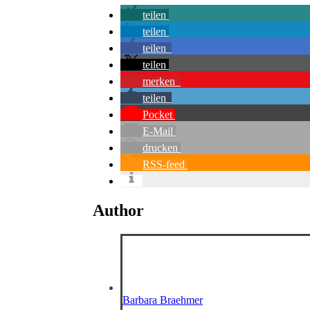
teilen
teilen
teilen
teilen
merken
teilen
Pocket
E-Mail
drucken
RSS-feed
Author
Barbara Braehmer