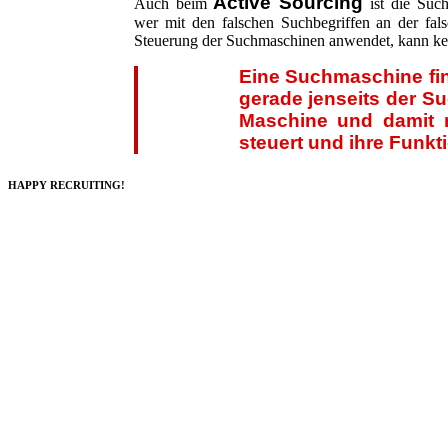
Active Sourcing
Auch beim
ist die Suc
wer mit den falschen Suchbegriffen an der falsc
Steuerung der Suchmaschinen anwendet, kann kei
Eine Suchmaschine fi
gerade jenseits der Su
Maschine und damit m
steuert und ihre Funk
HAPPY RECRUITING!