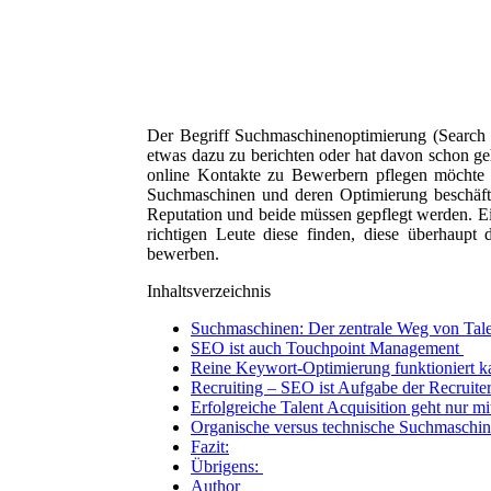
Der Begriff Suchmaschinenoptimierung (Search 
etwas dazu zu berichten oder hat davon schon ge
online Kontakte zu Bewerbern pflegen möchte 
Suchmaschinen und deren Optimierung beschäftig
Reputation und beide müssen gepflegt werden. Ein
richtigen Leute diese finden, diese überhaupt 
bewerben.
Inhaltsverzeichnis
Suchmaschinen: Der zentrale Weg von Tal
SEO ist auch Touchpoint Management
Reine Keywort-Optimierung funktioniert 
Recruiting – SEO ist Aufgabe der Recruite
Erfolgreiche Talent Acquisition geht nur m
Organische versus technische Suchmaschi
Fazit:
Übrigens:
Author