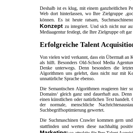
Deshalb ist es klug, mit einem ganzheitlichen P
Web dort hinterlassen, wo Ihre Zielgruppe ‚go
können. Es ist heute ratsam, Suchmaschinen
Konzept
zu integriert. Und sich nicht nur a
Mediaagentur festlegt, die Ihre Zielgruppe oft gar 
Erfolgreiche Talent Acquisiti
Von vielen wird verkannt, dass ein Übermaß an K
als hilft. Besonders Old-School Media Agentur
Denke unterwegs. Denn besonders die letzt
Algorithmen uns gelehrt, dass nicht nur mit K
unnatürliche Sprache ebenso.
Die Semantischen Algorithmen reagieren hier so
Domains‘ gleich ganz und dauerhaft aus. Den
einen künstlichen oder natürlichen Text handelt. 
der normale, menschliche Nachrichtenaust
Suchbegriffsoptimierung gewertet.
Die Suchmaschinen Crawler kommen gern und o
stattfinden und werten diese nachhaltig posit
Marketing
) so attraktiv für Ihre Talent Acquisi