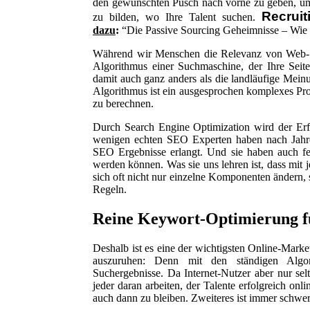
den gewünschten Pusch nach vorne zu geben, um s
Recrui
zu bilden, wo Ihre Talent suchen.
dazu
:
“Die Passive Sourcing Geheimnisse – Wie or
Während wir Menschen die Relevanz von Web-Sei
Algorithmus einer Suchmaschine, der Ihre Sei
damit auch ganz anders als die landläufige Meinu
Algorithmus ist ein ausgesprochen komplexes Pro
zu berechnen.
Durch Search Engine Optimization wird der Erfo
wenigen echten SEO Experten haben nach Jahre
SEO Ergebnisse erlangt. Und sie haben auch fes
werden können. Was sie uns lehren ist, dass mi
sich oft nicht nur einzelne Komponenten ändern,
Regeln.
Reine Keywort-Optimierung f
Deshalb ist es eine der wichtigsten Online-Mark
auszuruhen: Denn mit den ständigen Algor
Suchergebnisse. Da Internet-Nutzer aber nur sel
jeder daran arbeiten, der Talente erfolgreich on
auch dann zu bleiben. Zweiteres ist immer schwerer