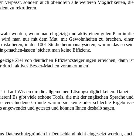
n verpasst, sondern auch obendrein alle weiteren Möglichkeiten, die
ient zu rekrutieren.
wahr werden, wenn man ehrgeizig und aktiv einen guten Plan in die
ienter wird man nur mit dem Mut, mit Gewohnheiten zu brechen, einer
diskutieren, in der 1001 Studie herumanalysieren, warum das so sein
ng-machen-lassen‘ sichert man keine Effizienz.
izige Ziel von deutlichen Effizienzsteigerungen erreichen, dann ist
ur durch aktives Besser-Machen vorankommen!
en Teil auf Wissen um die allgemeinen Lösungsmöglichkeiten. Dabei ist
ieren! Es gibt viele schöne Tools, die mit der englischen Sprache und
le verschiedene Gründe warum sie keine oder schlechte Ergebnisse
axis angewendet und getestet und können Ihnen deshalb sagen.
aus Datenschutzgründen in Deutschland nicht eingesetzt werden, auch