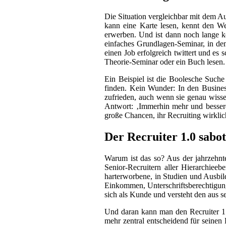
Die Situation vergleichbar mit dem A
kann eine Karte lesen, kennt den W
erwerben. Und ist dann noch lange ke
einfaches Grundlagen-Seminar, in dem
einen Job erfolgreich twittert und es 
Theorie-Seminar oder ein Buch lesen.
Ein Beispiel ist die Boolesche Suc
finden. Kein Wunder: In den Busines
zufrieden, auch wenn sie genau wissen
Antwort: ‚Immerhin mehr und bessere
große Chancen, ihr Recruiting wirklic
Der Recruiter 1.0 saboti
Warum ist das so? Aus der jahrzehnte
Senior-Recruitern aller Hierarchieeb
harterworbene, in Studien und Ausbil
Einkommen, Unterschriftsberechtigunge
sich als Kunde und versteht den aus se
Und daran kann man den Recruiter 1.0
mehr zentral entscheidend für seinen 