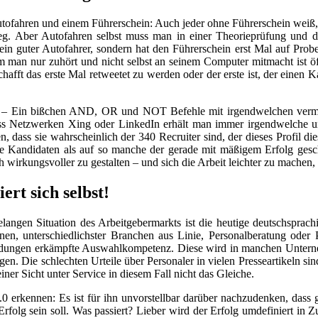
utofahren und einem Führerschein: Auch jeder ohne Führerschein weiß
eg. Aber Autofahren selbst muss man in einer Theorieprüfung und da
in guter Autofahrer, sondern hat den Führerschein erst Mal auf Prob
 man nur zuhört und nicht selbst an seinem Computer mitmacht ist öff
schafft das erste Mal retweetet zu werden oder der erste ist, der einen
he – Ein bißchen AND, OR und NOT Befehle mit irgendwelchen vermein
s Netzwerken Xing oder LinkedIn erhält man immer irgendwelche ung
, dass sie wahrscheinlich der 340 Recruiter sind, der dieses Profil die
 Kandidaten als auf so manche der gerade mit mäßigem Erfolg gescha
h wirkungsvoller zu gestalten – und sich die Arbeit leichter zu machen,
ert sich selbst!
langen Situation des Arbeitgebermarkts ist die heutige deutschsprachi
enen, unterschiedlichster Branchen aus Linie, Personalberatung oder P
dungen erkämpfte Auswahlkompetenz. Diese wird in manchen Unternehme
n. Die schlechten Urteile über Personaler in vielen Presseartikeln sin
iner Sicht unter Service in diesem Fall nicht das Gleiche.
 erkennen: Es ist für ihn unvorstellbar darüber nachzudenken, dass g
Erfolg sein soll. Was passiert? Lieber wird der Erfolg umdefiniert in