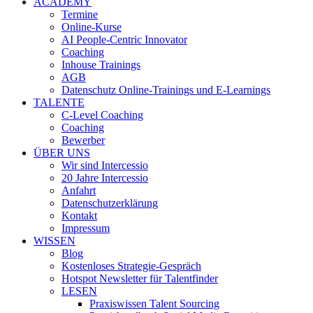
ACADEMY
Termine
Online-Kurse
AI People-Centric Innovator
Coaching
Inhouse Trainings
AGB
Datenschutz Online-Trainings und E-Learnings
TALENTE
C-Level Coaching
Coaching
Bewerber
ÜBER UNS
Wir sind Intercessio
20 Jahre Intercessio
Anfahrt
Datenschutzerklärung
Kontakt
Impressum
WISSEN
Blog
Kostenloses Strategie-Gespräch
Hotspot Newsletter für Talentfinder
LESEN
Praxiswissen Talent Sourcing