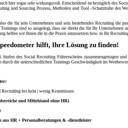
uch hier sogar sehr wirkungsvoll. Entscheidend ist bezüglich des Soci
cruiting und Sourcing Prozess, Methoden und Tool –Schatztruhe des W
also die für sein Unternehmen und sein bestehendes Recruiting die pas
 Trainings sind so ausgelegt, dass sie direkt die für Ihr Unternehmen
g helfen wir Ihnen die in die Praxis umzusetzen bzw. in Ihr Recruitin
peedometer hilft, Ihre Lösung zu finden!
5 Stufen des Social Recruiting Führerscheins zusammengetragen und
t durch die unterschiedlichen Trainings Geschwindigkeit im Wettbewer
ter:
 Recruiting bei kein | wenig Kenntnissen
hbereiche und Mittelstand ohne HR)
r
en aus HR + Personalberatungen & -dienstleister