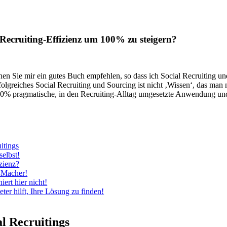
 Recruiting-Effizienz um 100% zu steigern?
en Sie mir ein gutes Buch empfehlen, so dass ich Social Recruiting un
folgreiches Social Recruiting und Sourcing ist nicht ‚Wissen‘, das man
0% pragmatische, in den Recruiting-Alltag umgesetzte Anwendung und K
itings
selbst!
zienz?
r-Macher!
ert hier nicht!
er hilft, Ihre Lösung zu finden!
al Recruitings