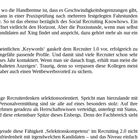
, wo die Handbremse ist, dass es Geschwindigkeitsbegrenzungen gibt,
nn in einer Praxisprüfung nach mehreren festgelegten Fahrstunden
e. So ist das ebenso bezüglich des Social Recruiting Knowhows. Ein
net vielleicht den Horizont. Aber die Praxisstunde, wenn man selbst
 Kandidaten auf Xing findet und anspricht, dazu gehört mehr als nur ein
tlichen ‚Keywords‘ gaukelt dem Recruiter 1.0 vor, erfolgreich zu
efähr passende Profile. Und damit sind viele Recruiter schon sehr
ses Jahr kontaktiert. Wenn man sie danach fragt, erhält man meist die
lteten Anzeigen‘. Traurig, denn so verpassen diese Kollegen meist
 aber auch einen Wettbewerbsvorteil zu sichern.
ge Recruiterdenken selektionsorientiert. Spricht man hierzulande mit
ersonalvermittlung sind sie alle auf eines besonders stolz: Auf ihre
n geradezu als Herrschaftswissen verteidigt, unterlegt mit Status,
d diese erkennbare Spitze dieses Eisbergs. Denn der Fachbereich sieht
erade diese Fähigkeit ‚Selektionskompetenz‘ im Recruiting 2.0 nicht
 Zufriedenheit mit irgendwelchen Kandidaten – und das Niveau einfach