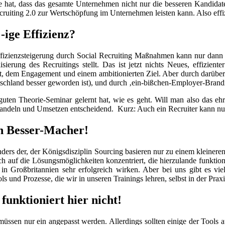
 hat, dass das gesamte Unternehmen nicht nur die besseren Kandidate
ecruiting 2.0 zur Wertschöpfung im Unternehmen leisten kann. Also effiz
-ige Effizienz?
izienzsteigerung durch Social Recruiting Maßnahmen kann nur dann 
lisierung des Recruitings stellt. Das ist jetzt nichts Neues, effiz
t, dem Engagement und einem ambitionierten Ziel. Aber durch darüber 
schland besser geworden ist), und durch ‚ein-bißchen-Employer-Brandi
en Theorie-Seminar gelernt hat, wie es geht. Will man also das ehrge
Handeln und Umsetzen entscheidend. Kurz: Auch ein Recruiter kann n
in Besser-Macher!
nders der, der Königsdisziplin Sourcing basieren nur zu einem kleiner
ich auf die Lösungsmöglichkeiten konzentriert, die hierzulande funktion
n Großbritannien sehr erfolgreich wirken. Aber bei uns gibt es vie
s und Prozesse, die wir in unseren Trainings lehren, selbst in der Pr
unktioniert hier nicht!
ssen nur ein angepasst werden. Allerdings sollten einige der Tools 