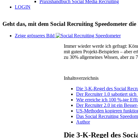
Praxishandbuch Social Media Recruiting
LOGIN
Geht das, mit dem Social Recruiting Speedometer die
Zeige grösseres Bild
Immer wieder werde ich gefragt: Könn
mit guten Projekt-Beispielen – aber er
zu 30% allgemeines Wissen, aber zu 7
Inhaltsverzeichnis
Die 3-K-Regel des Social Recru
Der Recruiter 1.0 sabotiert sich 
Wie erreiche ich 100 %-ige Effi
Der Recruiter 2.0 ist ein Besse
US-Methoden kopieren funktioni
Das Social Recruiting Speedomet
Author
Die 3-K-Regel des Soci