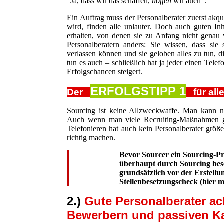
“Ja, dass wir das schaffen,
hoffen
wir auch”.
Ein Auftrag muss der Personalberater zuerst akq
wird, finden alle unlauter. Doch auch guten Inh
erhalten, von denen sie zu Anfang nicht genau 
Personalberatern anders: Sie wissen, dass sie
verlassen können und sie geloben alles zu tun, 
tun es auch – schließlich hat ja jeder einen Tele
Erfolgschancen steigert.
ERFOLGSTIPP 1
Der
für alle
Sourcing ist keine Allzweckwaffe. Man kann ni
Auch wenn man viele Recruiting-Maßnahmen gu
Telefonieren hat auch kein Personalberater grö
richtig machen.
Bevor Sourcer ein Sourcing-Pro
überhaupt durch Sourcing bese
grundsätzlich vor der Erstellu
Stellenbesetzungscheck (hier m
2.)
Gute Personalberater ac
Bewerbern und passiven K