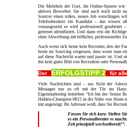
Die Mehrheit der User, die Online-Spuren wie z
aktiven Bewerber. Sie sind auch noch nicht m
Sourcer einen tollen, neuen Job vorschlagen will
Telefonbesitzer ein Kandidat – das wissen a
vorausgesetzt es wird professionell gearbeitet
getrennt identifiziert. Und dann erst die Richt
ohne Abwerbung mit höflicher, professioneller Z
Auch wenn sich heute kein Recruiter, den der Fa
heute im Sourcing vergessen, dass wenn man ein
auf diese Nachricht wartet und passiv ist. Und m
ihn kein gutes Bild von Recruitern oder Personalb
ERFOLGSTIPP 2
Der
für alle
Viele Nachrichten sind – aus Sicht der Adress
Messages nur zu oft mit der Tür ins Haus
Eigenmarketing betrieben “Ich bin der Senior 
Hidden-Champion 0815 in der Nähe von Haste-nich
mit angezeigt. Ihr Adressat weiß, dass Sie Recruit
Fassen Sie sich kurz. Stellen S
es ein Personalberater es macht.
Zeit prinzipiell wechselbereit?”