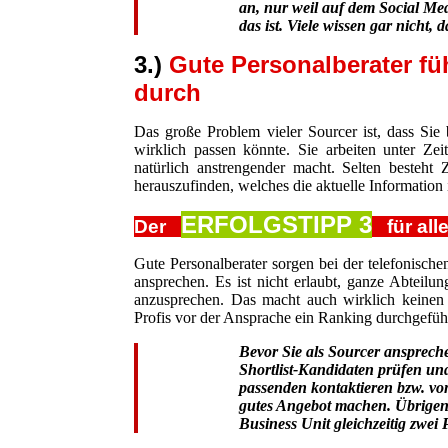
an, nur weil auf dem Social Med
das ist. Viele wissen gar nicht, d
3.)
Gute Personalberater füh
durch
Das große Problem vieler Sourcer ist, dass Sie
wirklich passen könnte. Sie arbeiten unter Ze
natürlich anstrengender macht. Selten besteht
herauszufinden, welches die aktuelle Information i
ERFOLGSTIPP 3
Der
für alle
Gute Personalberater sorgen bei der telefonischen 
ansprechen. Es ist nicht erlaubt, ganze Abteilu
anzusprechen. Das macht auch wirklich keinen 
Profis vor der Ansprache ein Ranking durchgeführ
Bevor Sie als Sourcer anspreche
Shortlist-Kandidaten prüfen un
passenden kontaktieren bzw. vo
gutes Angebot machen. Übrigens
Business Unit gleichzeitig zwe