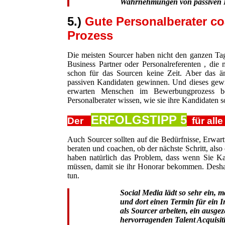
Wahrnehmungen von passiven K
5.)
Gute Personalberater co
Prozess
Die meisten Sourcer haben nicht den ganzen Tag
Business Partner oder Personalreferenten , die
schon für das Sourcen keine Zeit. Aber das än
passiven Kandidaten gewinnen. Und dieses gewin
erwarten Menschen im Bewerbungprozess be
Personalberater wissen, wie sie ihre Kandidaten 
ERFOLGSTIPP 5
Der
für alle
Auch Sourcer sollten auf die Bedürfnisse, Erwar
beraten und coachen, ob der nächste Schritt, als
haben natürlich das Problem, dass wenn Sie K
müssen, damit sie ihr Honorar bekommen. Deshalb
tun.
Social Media lädt so sehr ein, 
und dort einen Termin für ein 
als Sourcer arbeiten, ein ausg
hervorragenden Talent Acquisiti