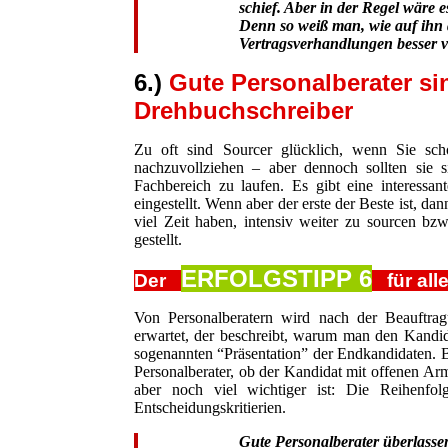
schief. Aber in der Regel wäre 
Denn so weiß man, wie auf ihn d
Vertragsverhandlungen besser v
6.)
Gute Personalberater si
Drehbuchschreiber
Zu oft sind Sourcer glücklich, wenn Sie sc
nachzuvollziehen – aber dennoch sollten sie 
Fachbereich zu laufen. Es gibt eine interessan
eingestellt. Wenn aber der erste der Beste ist, d
viel Zeit haben, intensiv weiter zu sourcen bz
gestellt.
ERFOLGSTIPP 6
Der
für alle
Von Personalberatern wird nach der Beauftrag
erwartet, der beschreibt, warum man den Kandid
sogenannten “Präsentation” der Endkandidaten. B
Personalberater, ob der Kandidat mit offenen Ar
aber noch viel wichtiger ist: Die Reihenfol
Entscheidungskritierien.
Gute Personalberater überlassen