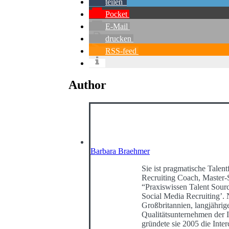
teilen
Pocket
E-Mail
drucken
RSS-feed
Author
Barbara Braehmer
Sie ist pragmatische Talentf
Recruiting Coach, Master-
“Praxiswissen Talent Sour
Social Media Recruiting’
Großbritannien, langjährig
Qualitätsunternehmen der I
gründete sie 2005 die Int