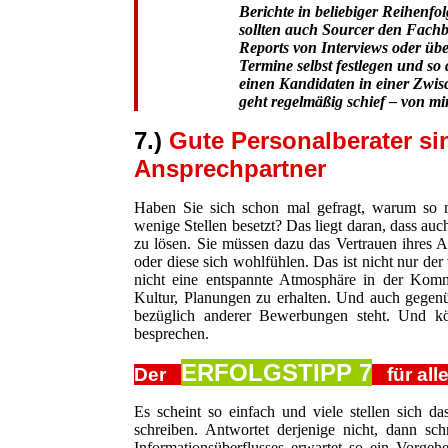
Berichte in beliebiger Reihenf
sollten auch Sourcer den Fachb
Reports von Interviews oder üb
Termine selbst festlegen und so
einen Kandidaten in einer Zwi
geht regelmäßig schief – von min
7.)
Gute Personalberater sin
Ansprechpartner
Haben Sie sich schon mal gefragt, warum so m
wenige Stellen besetzt? Das liegt daran, dass auc
zu lösen. Sie müssen dazu das Vertrauen ihres A
oder diese sich wohlfühlen. Das ist nicht nur der
nicht eine entspannte Atmosphäre in der Kommu
Kultur, Planungen zu erhalten. Und auch gegenü
bezüglich anderer Bewerbungen steht. Und 
besprechen.
ERFOLGSTIPP 7
Der
für alle
Es scheint so einfach und viele stellen sich d
schreiben. Antwortet derjenige nicht, dann s
Informationsüberflusses erwartet so ein Vorgehe