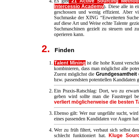
Es gibt
21 Active Sourcing Metho
Intercessio Academy
). Diese alle in 
geschossen und wenig effizient. Aber vi
Suchmaske der XING “Erweiterten Suche”
auf diese Art und Weise echte Talente gezi
Suchmaschinen gezielt zu steuern und z
operieren kann.
2.
Finden
Talent Mining
ist die hohe Kunst versch
kombinieren, dass man möglichst alle poten
Zuerst möglichst die
Grundgesamtheit 
bzw. passendsten potentiellen Kandidaten g
Ein Praxis-Ratschlag: Dort, wo zu erwarte
geben wird sollte man die Faustregel be
verliert möglicherweise die besten T
Ebenso gilt: Wer nur ungefähr sucht, wird
eines passenden Kandidaten vor Augen hat u
Wer zu früh filtert, verbaut sich selbst 
schlecht funktioniert hat.
Kluge Sourc