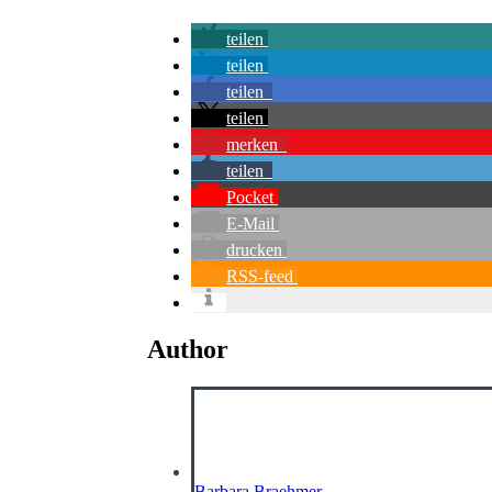
teilen
teilen
teilen
teilen
merken
teilen
Pocket
E-Mail
drucken
RSS-feed
Author
Barbara Braehmer