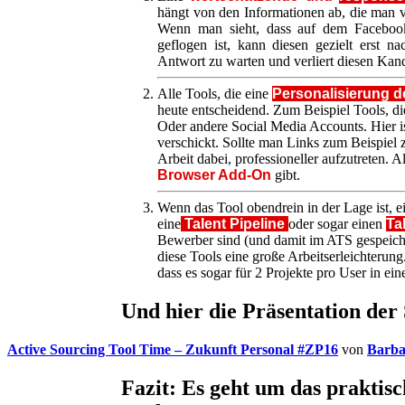
hängt von den Informationen ab, die man v
Wenn man sieht, dass auf dem Facebook P
geflogen ist, kann diesen gezielt erst 
Antwort zu warten und verliert diesen Kand
Alle Tools, die eine
Personalisierung
d
heute entscheidend. Zum Beispiel Tools, di
Oder andere Social Media Accounts. Hier i
verschickt. Sollte man Links zum Beispiel 
Arbeit dabei, professioneller aufzutreten. Al
Browser Add-On
gibt.
Wenn das Tool obendrein in der Lage ist, 
eine
Talent Pipeline
oder sogar einen
Ta
Bewerber sind (und damit im ATS gespeich
diese Tools eine große Arbeitserleichterung.
dass es sogar für 2 Projekte pro User in ein
Und hier die Präsentation der
Active Sourcing Tool Time – Zukunft Personal #ZP16
von
Barba
Fazit: Es geht um das praktis