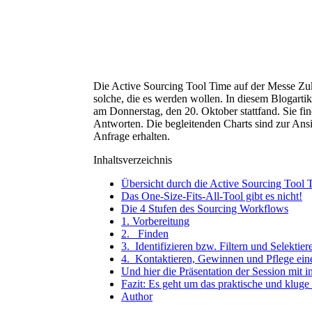
Die Active Sourcing Tool Time auf der Messe Zuku
solche, die es werden wollen. In diesem Blogarti
am Donnerstag, den 20. Oktober stattfand. Sie fin
Antworten. Die begleitenden Charts sind zur Ansi
Anfrage erhalten.
Inhaltsverzeichnis
Übersicht durch die Active Sourcing Tool 
Das One-Size-Fits-All-Tool gibt es nicht!
Die 4 Stufen des Sourcing Workflows
1. Vorbereitung
2. Finden
3. Identifizieren bzw. Filtern und Selektier
4. Kontaktieren, Gewinnen und Pflege eine
Und hier die Präsentation der Session mit i
Fazit: Es geht um das praktische und kluge
Author