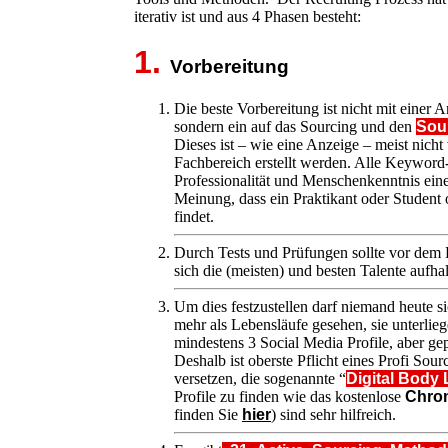
iterativ ist und aus 4 Phasen besteht:
1.
Vorbereitung
Die beste Vorbereitung ist nicht mit einer
sondern ein auf das Sourcing und den
Sou
Dieses ist – wie eine Anzeige – meist nic
Fachbereich erstellt werden. Alle Keyword-T
Professionalität und Menschenkenntnis eine
Meinung, dass ein Praktikant oder Student 
findet.
Durch Tests und Prüfungen sollte vor dem 
sich die (meisten) und besten Talente aufhal
Um dies festzustellen darf niemand heute si
mehr als Lebensläufe gesehen, sie unterlie
mindestens 3 Social Media Profile, aber gep
Deshalb ist oberste Pflicht eines Profi Sour
versetzen, die sogenannte “
Digital Body
Profile zu finden wie das kostenlose
Chro
finden Sie
hier
) sind sehr hilfreich.