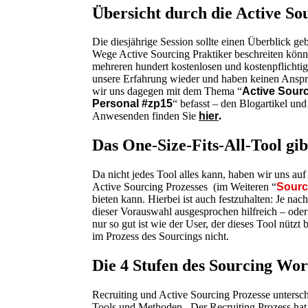
Übersicht durch die Active So
Die diesjährige Session sollte einen Überblick 
Wege Active Sourcing Praktiker beschreiten könne
mehreren hundert kostenlosen und kostenpflichti
unsere Erfahrung wieder und haben keinen Anspru
wir uns dagegen mit dem Thema
“
Active Sourc
Personal #zp15
“
befasst – den Blogartikel un
Anwesenden finden Sie
hier
.
Das One-Size-Fits-All-Tool gibt
Da nicht jedes Tool alles kann, haben wir uns auf 
Active Sourcing Prozesses (im Weiteren “
Sourc
bieten kann. Hierbei ist auch festzuhalten: Je nac
dieser Vorauswahl ausgesprochen hilfreich – oder
nur so gut ist wie der User, der dieses Tool nütz
im Prozess des Sourcings nicht.
Die 4 Stufen des Sourcing Wo
Recruiting und Active Sourcing Prozesse untersch
Tools und Methoden. Der Recruiting Prozess hat 6