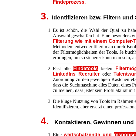
Findeprozess.
3.
Identifizieren bzw. Filtern und
Es ist schön, die Wahl der Qual zu hab
Auswahl geschaffen hat. Eine besonders wi
Filterung wie mit einem Computer
Methoden: entweder filtert man durch Bo
der Filtermöglichkeiten der Tools. Je buc
erbringen, um so sicherer kann man sein, a
Fast alle
Findetools
bieten
Filtermö
LinkedIns Recruiter
oder
Talentwu
Zuordnung zu den jeweiligen Kästchen eben
dass die Suchmaschine alles Daten eines P
zu meinen, dass jeder sein Profil akurat mit 
Die kluge Nutzung von Tools im Rahmen ein
Identifizieren, aber ersetzt einen professio
4.
Kontaktieren, Gewinnen und P
Eine
wertschätzende und
response