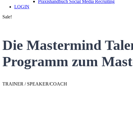
Praxishandbuch Social Media Recruiting
LOGIN
Sale!
Die Mastermind Talen
Programm zum Master
TRAINER / SPEAKER/COACH