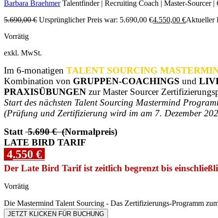
Barbara Braehmer
Talentfinder | Recruiting Coach | Master-Sourcer | 
5.690,00
€
Ursprünglicher Preis war: 5.690,00 €
4.550,00
€
Aktueller P
Vorrätig
exkl. MwSt.
Im 6-monatigen
TALENT SOURCING MASTERMI
Kombination von
GRUPPEN-COACHINGS
und
LIV
PRAXISÜBUNGEN
zur Master Sourcer Zertifizierungs
Start des nächsten Talent Sourcing Mastermind Program
(Prüfung und Zertifizierung wird im am 7. Dezember 2024
Statt
5.690 € (
Normalpreis)
LATE BIRD TARIF
4
.550 €
Der Late Bird Tarif ist zeitlich begrenzt bis einschlie
Vorrätig
Die Mastermind Talent Sourcing - Das Zertifizierungs-Programm zum
JETZT KLICKEN FÜR BUCHUNG