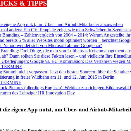
ICKS & TIPPS
ie eigene App nutzt, um Uber- und Airbnb-Mitarbeiter abzuwerben
mal anders: Ein CV Template zeigt, wie man Schwächen in Szene se
er Branding – Zahlenvergleich von 2004 – 2014: Warum Angestellte ih
nd bereits 5 % aller Websites mobil optimiert worden – berichtet Goog
eit: Yahoo wendet sich von Microsoft ab und Google zu?
 Branding: Drei Dinge, die man von Lufthansas Krisenmanagement a
 ab? Dann sollten Sie diese Fakten lesen – und vielleicht Ihre Einstel
os Überlegungen: Google vs. EU-Kommission: Das Verfahren wegen Ma
 TERMINE
ng Summit nicht verpassen! Jetzt den besten Sourcern über die Schulter
sierung in freier Wildbahn am 11. und 12. Juni 2015 in Berlin
 TERMINE
tock Pictures (allerdings Englisch): Webinar zur richtigen Bildauswahl
ogramm des Leipziger HR Innovation Day
t die eigene App nutzt, um Uber- und Airbnb-Mitarbe
affen für das Recruiting einsetzen, ist dies schon spannend zu sehen. W