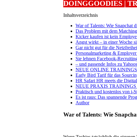
DOINGGOODIES | TR
Inhaltsverzeichnis
War of Talents: Wie Snapchat d
Das Problem mit dem Matching 
Kicker kaufen ist kein Employ
Angst wirkt – in einer Woche si
Gar nicht gut für die Netzfreih
Personalmarketing & Employer
Sie lehnen Facebook-Recruiting
– und passende Infos zu Yaho
NEUE ONLINE TRAININGS
Early Bird Tarif für das Sourci
HR Safari HR meets die Digitali
NEUE PRAXIS TRAININGS
Praktisch und kostenlos von i-S
Es ist raus: Das spannende Pr
Author
War of Talents: Wie Snapcha
Wenn Techies tatsächlich die eigenen W