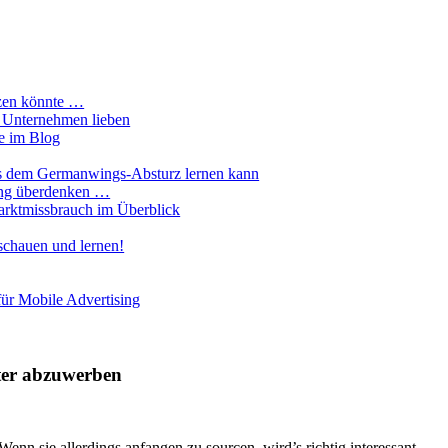
tzen könnte …
r Unternehmen lieben
le im Blog
us dem Germanwings-Absturz lernen kann
lung überdenken …
rktmissbrauch im Überblick
 schauen und lernen!
 für Mobile Advertising
iter abzuwerben
enn sie allerdings anfangen zu sourcen, wird’s richtig interessant