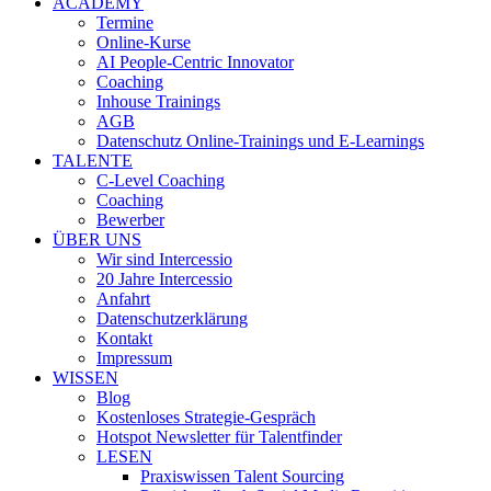
ACADEMY
Termine
Online-Kurse
AI People-Centric Innovator
Coaching
Inhouse Trainings
AGB
Datenschutz Online-Trainings und E-Learnings
TALENTE
C-Level Coaching
Coaching
Bewerber
ÜBER UNS
Wir sind Intercessio
20 Jahre Intercessio
Anfahrt
Datenschutzerklärung
Kontakt
Impressum
WISSEN
Blog
Kostenloses Strategie-Gespräch
Hotspot Newsletter für Talentfinder
LESEN
Praxiswissen Talent Sourcing