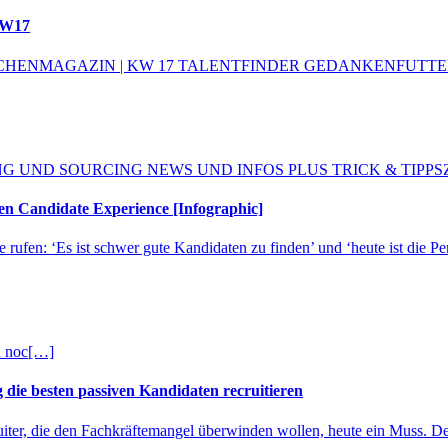
KW17
NMAGAZIN | KW 17 TALENTFINDER GEDANKENFUTTER und DOI
G UND SOURCING NEWS UND INFOS PLUS TRICK & TIPPS
ren Candidate Experience [Infographic]
 rufen: ‘Es ist schwer gute Kandidaten zu finden’ und ‘heute ist die P
 noc
[…]
ng die besten passiven Kandidaten recruitieren
ruiter, die den Fachkräftemangel überwinden wollen, heute ein Muss. De