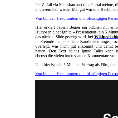
Per Zufall via Slideshare.net (das Portal meinte,
in diesem Fall wieder Mal gut war und Recht hatte
Von blinden Headhuntern und blauäugigen Perso
Hier erklärt Fabian Beiner ein bißchen mit er
Humor in einer Ignite – Präsentation (ein 5 Minu
das nächste Slide gezeigt wird, bei
Wikipedia hi
IT-Freunde als potentielle Kandidaten angespro
überlegt, was nicht gut ankommt und damit be
hätten. Den Text seines Ignite Talks ka
ebenso die vielen interessanten Kommentare von
Und hier ist sein 5 Minuten Vortrag als Film, den
Von blinden Headhuntern und blauäugigen Perso