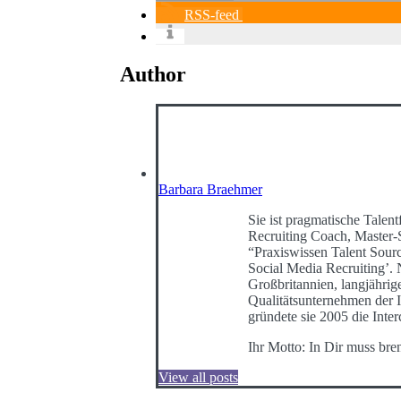
RSS-feed
Author
Barbara Braehmer
Sie ist pragmatische Talentf
Recruiting Coach, Master-
“Praxiswissen Talent Sour
Social Media Recruiting’
Großbritannien, langjährig
Qualitätsunternehmen der I
gründete sie 2005 die Int
Ihr Motto: In Dir muss bre
View all posts