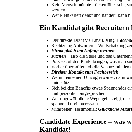
Kein Mensch möchte Lückenfüller sein, son
werden
Wer kleinkariert denkt und handelt, kann 
Ein Kandidat gibt Recruitern 
Der direkte Draht via Email, Xing,
F
aceboo
Rechtzeitig Antworten = Wertschätzung ze
Firma gleich am Anfang nennen
Pitchen
– also die Stelle und das Unterne
Präzise auf den Punkt bringen, was man su
Vorher überprüfen, ob die Vakanz mit dem
Direkter Kontakt zum Fachbereich
Wenn man einen Umzug erwartet, dann wirk
unterstützt.
Sich bei den Benefits etwas Spannendes ein
und persönlich angesprochen
Wer ungewöhnliche Wege geht, zeigt, dass e
spannend und interessant
Mitarbeiter -Testimonial:
Glückliche Mitarb
Candidate Experience – was we
Kandidat!