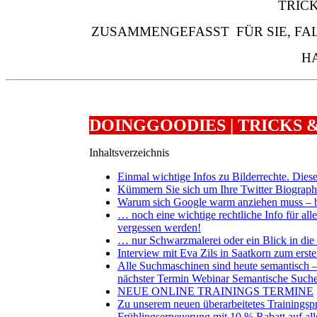
TRICK
ZUSAMMENGEFASST FÜR SIE, FAL
H
DOINGGOODIES | TRICKS &
Inhaltsverzeichnis
Einmal wichtige Infos zu Bilderrechte. Diese
Kümmern Sie sich um Ihre Twitter Biograph
Warum sich Google warm anziehen muss – 
… noch eine wichtige rechtliche Info für al
vergessen werden!
… nur Schwarzmalerei oder ein Blick in die
Interview mit Eva Zils in Saatkorn zum erst
Alle Suchmaschinen sind heute semantisch –
nächster Termin Webinar Semantische Suche
NEUE ONLINE TRAININGS TERMINE
Zu unserem neuen überarbeitetes Trainingsp
Frühlingserneuerung mit 10 % Rabatt auf al