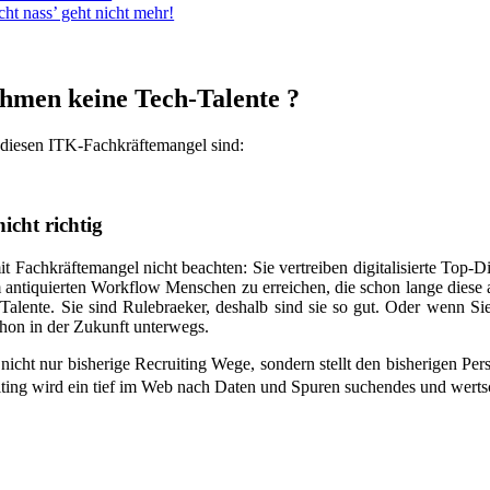
t nass’ geht nicht mehr!
men keine Tech-Talente ?
 diesen ITK-Fachkräftemangel sind:
icht richtig
achkräftemangel nicht beachten: Sie vertreiben digitalisierte Top-Die
antiquierten Workflow Menschen zu erreichen, die schon lange diese 
n Talente. Sie sind Rulebraeker, deshalb sind sie so gut. Oder wenn S
schon in der Zukunft unterwegs.
 nicht nur bisherige Recruiting Wege, sondern stellt den bisherigen P
iting wird ein tief im Web nach Daten und Spuren suchendes und wert