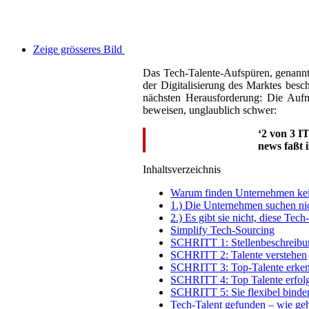
Zeige grösseres Bild
Das Tech-Talente-Aufspüren, genannt
der Digitalisierung des Marktes besc
nächsten Herausforderung: Die Auf
beweisen, unglaublich schwer:
‘2 von 3 I
news faßt 
Inhaltsverzeichnis
Warum finden Unternehmen kei
1.) Die Unternehmen suchen nic
2.) Es gibt sie nicht, diese Tech
Simplify Tech-Sourcing
SCHRITT 1: Stellenbeschreibu
SCHRITT 2: Talente verstehen
SCHRITT 3: Top-Talente erke
SCHRITT 4: Top Talente erfolg
SCHRITT 5: Sie flexibel binde
Tech-Talent gefunden – wie geh