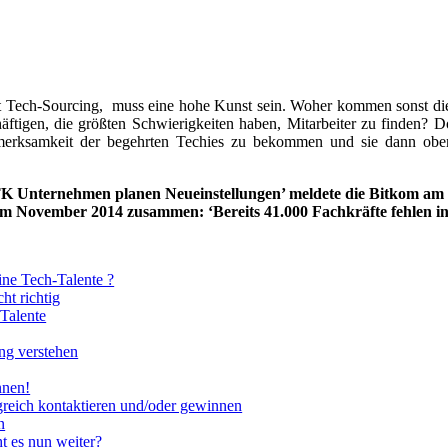
 Tech-Sourcing, muss eine hohe Kunst sein. Woher kommen sonst die 
häftigen, die größten Schwierigkeiten haben, Mitarbeiter zu finden? D
merksamkeit der begehrten Techies zu bekommen und sie dann oben
TK Unternehmen planen Neueinstellungen’ meldete die Bitkom am 
im November 2014 zusammen: ‘Bereits 41.000 Fachkräfte fehlen in
ne Tech-Talente ?
ht richtig
-Talente
ng verstehen
nnen!
reich kontaktieren und/oder gewinnen
n
t es nun weiter?