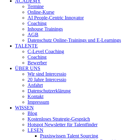
ACADEMY
Termine
Online-Kurse
AI People-Centric Innovator
Coaching
Inhouse Trainings
AGB
Datenschutz Online-Trainings und E-Learnings
TALENTE
C-Level Coaching
Coaching
Bewerber
ÜBER UNS
Wir sind Intercessio
20 Jahre Intercessio
Anfahrt
Datenschutzerklärung
Kontakt
Impressum
WISSEN
Blog
Kostenloses Strategie-Gespräch
Hotspot Newsletter für Talentfinder
LESEN
Praxiswissen Talent Sourcing