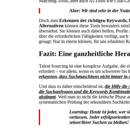
Matching-Tools, aber auch AI-Tools wie Chat-G
Aber: Wir sind sehr in der Nutzu
Doch zum
Erkennen der richtigen Keywords, 
Alternativen
können diese Tools besonders nützli
übersiehst. Sie können auch dabei helfen, Profile
über die erforderlichen Fähigkeiten verfügt, auch
gesagt: Nur in einem kleinen, für uns erlaubten 
Fazit: Eine ganzheitliche Her
Talent Sourcing ist eine komplexe Aufgabe, die e
erfordert – vor allem, wenn es um schwerere bis 
erkennen, dass Suchmaschinen nicht immer in de
Und dass es daher entscheidend ist,
die Hilfe die
die Suchanfragen und die Keywords Kombinatio
abstimmt
. Weil man so nicht die kritische Phase a
systematischen Prüfung der sekundären Suchkrite
Learning: Heute ist jeder, wer s
verlassen. Jeder erfolgsorientier
seiner/ihrer Suchen zu bleiben!