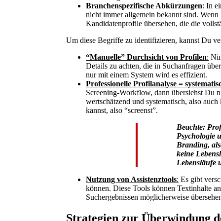
Branchenspezifische Abkürzungen
: In 
nicht immer allgemein bekannt sind. Wenn
Kandidatenprofile übersehen, die die volls
Um diese Begriffe zu identifizieren, kannst Du 
“Manuelle” Durchsicht von Profilen
:
Nim
Details zu achten, die in Suchanfragen über
nur mit einem System wird es effizient.
Professionelle Profilanalyse = systematis
Screening-Workflow, dann übersiehst Du nic
wertschätzend und systematisch, also auch 
kannst, also “screenst”.
Beachte: Prof
Psychologie u
Branding, als
keine Lebensl
Lebensläufe u
Nutzung von Assistenztools
:
Es gibt versc
können. Diese Tools können Textinhalte ana
Suchergebnissen möglicherweise übersehe
Strategien zur Überwindung 