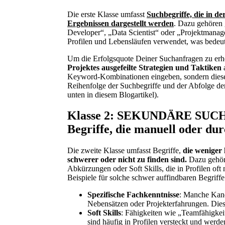
Die erste Klasse umfasst
Suchbegriffe, die in d
Ergebnissen dargestellt werden
. Dazu gehören
Developer“, „Data Scientist“ oder „Projektmanage
Profilen und Lebensläufen verwendet, was bedeute
Um die Erfolgsquote Deiner Suchanfragen zu erhö
Projektes ausgefeilte Strategien und Taktiken
a
Keyword-Kombinationen eingeben, sondern diese –
Reihenfolge der Suchbegriffe und der Abfolge der
unten in diesem Blogartikel).
Klasse 2: SEKUNDÄRE SUC
Begriffe, die manuell oder dur
Die zweite Klasse umfasst Begriffe,
die weniger
schwerer oder nicht zu finden sind.
Dazu gehöre
Abkürzungen oder Soft Skills, die in Profilen oft 
Beispiele für solche schwer auffindbaren Begriffe
Spezifische Fachkenntnisse
: Manche Kand
Nebensätzen oder Projekterfahrungen. Diese 
Soft Skills
: Fähigkeiten wie „Teamfähigke
sind häufig in Profilen versteckt und werde