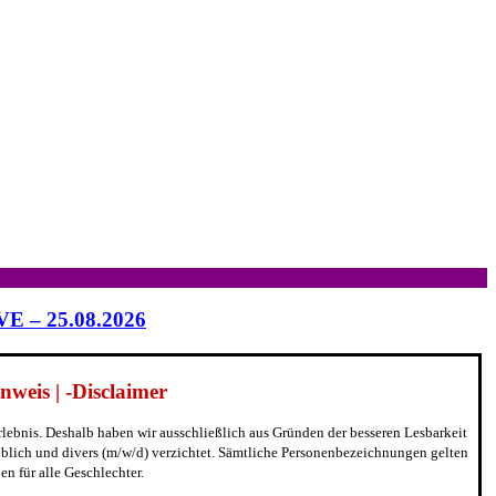
IVE – 25.08.2026
weis | -Disclaimer
erlebnis. Deshalb haben wir ausschließlich aus Gründen der besseren Lesbarkeit
blich und divers (m/w/d) verzichtet. Sämtliche Personenbezeichnungen gelten
n für alle Geschlechter.