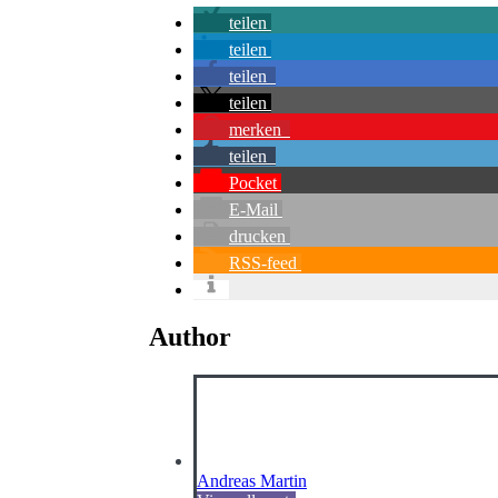
teilen
teilen
teilen
teilen
merken
teilen
Pocket
E-Mail
drucken
RSS-feed
Author
Andreas Martin