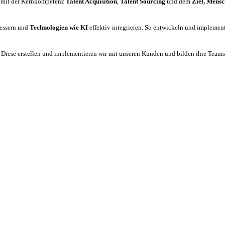
mit der Kernkompetenz
Talent Acquisition
,
Talent Sourcing
und dem
Ziel, Mensc
bessern und
Technologien wie KI
effektiv integrieren. So entwickeln und implemen
:
Diese erstellen und implementieren wir mit unseren Kunden und bilden ihre Teams a