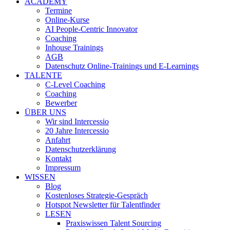
ACADEMY
Termine
Online-Kurse
AI People-Centric Innovator
Coaching
Inhouse Trainings
AGB
Datenschutz Online-Trainings und E-Learnings
TALENTE
C-Level Coaching
Coaching
Bewerber
ÜBER UNS
Wir sind Intercessio
20 Jahre Intercessio
Anfahrt
Datenschutzerklärung
Kontakt
Impressum
WISSEN
Blog
Kostenloses Strategie-Gespräch
Hotspot Newsletter für Talentfinder
LESEN
Praxiswissen Talent Sourcing