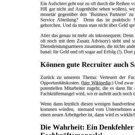
Ein Aufschrei geht nur zu oft durch die Reihen 
HR gar nicht auf Augenhöhe sehen wollen), w
monetär gegenüber den ‘Business Partnern’ zu b
Service Abteilung? Denn das ist praktisch: 
gehorchen. Und da muss man nicht über Geld spr
Aber das genau ist mehr als inkonsequent. Denn d
oft noch mit dem Zusatz Advisory) sieht und so
Dienstleistungsarmeen zusammen, die nichts ander
banal: für Geld und oft sogar auf Erfolg (!). Dor
Können gute Recruiter auch S
Zurück zu unserem Thema: Verteuert der Fach
Opportunitätskosten.
(
hier Wikipedia
:)
Und zwar d
potentiellen Mitarbeiter zugeht, die es dann f
Fachkräftemangel wird, wo er auftritt auch noch 
Wenn dann letztlich diesen wenigen handverlesen
kommen würden, niemand vom Unternehmen aktiv
einen neuen Arbeitgeber ist, dann wird es wirklich
Die Wahrheit: Ein Denkfehler 