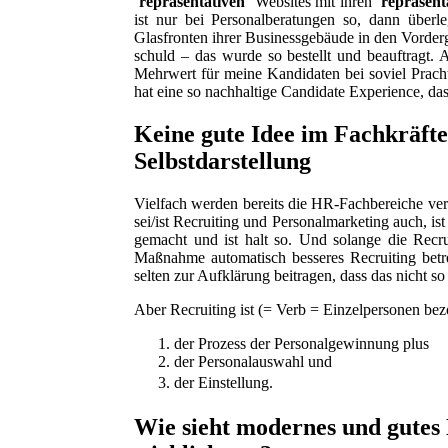
‘
repräsentativen
‘ Websites mit ihren ‘
repräsent
ist nur bei Personalberatungen so, dann überl
Glasfronten ihrer Businessgebäude in den Vorderg
schuld – das wurde so bestellt und beauftragt. A
Mehrwert für meine Kandidaten bei soviel Prach
hat eine so nachhaltige Candidate Experience, das
Keine gute Idee im Fachkräft
Selbstdarstellung
Vielfach werden bereits die HR-Fachbereiche ver
sei/ist Recruiting und Personalmarketing auch, is
gemacht und ist halt so. Und solange die Recr
Maßnahme automatisch besseres Recruiting bet
selten zur Aufklärung beitragen, dass das nicht so 
Aber Recruiting ist (= Verb = Einzelpersonen be
der Prozess der Personalgewinnung plus
der Personalauswahl und
der Einstellung.
Wie sieht modernes und gutes