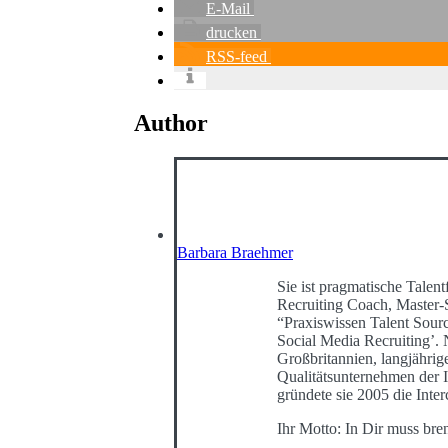
E-Mail
drucken
RSS-feed
Author
Barbara Braehmer
Sie ist pragmatische Talentf
Recruiting Coach, Master-
“Praxiswissen Talent Sour
Social Media Recruiting’
Großbritannien, langjährig
Qualitätsunternehmen der I
gründete sie 2005 die Int
Ihr Motto: In Dir muss bre