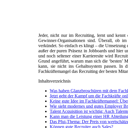
Jeder, nicht nur im Recruiting, lernt und kennt
Gewinner-Organisationen sind. Überall, ob i
verkündet. So einfach es klingt – die Umsetzung d
außer der puren Präsenz in Jobboards und hier 
und noch seltener einer Karrieresite wird Recrui
Grund angeführt, warum man sich die ‘besten’ Mita
kann, sie nicht ins Gehaltssystem passen. In 
Fachkräftemangel das Recruiting der besten Mitarb
Inhaltsverzeichnis
Was haben Glanzbroschüren mit dem Fachk
Jetzt geht der Kampf um die Fachkräfte onl
Keine gute Idee im Fachkräftemangel: Über
Wie sieht modernes und gutes Employer Br
Talent Acquisition ist wichtig: Auch Talen
Kann man die Leistung einer HR Abteilung
Das Pfui-Thema: Der Preis von wertschätz
Können gute Recruiter auch Sales?