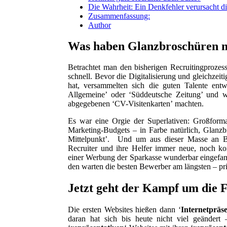
Die Wahrheit: Ein Denkfehler verursacht d
Zusammenfassung:
Author
Was haben Glanzbroschüren m
Betrachtet man den bisherigen Recruitingprozess
schnell. Bevor die Digitalisierung und gleichze
hat, versammelten sich die guten Talente en
Allgemeine’ oder ‘Süddeutsche Zeitung’ und wa
abgegebenen ‘CV-Visitenkarten’ machten.
Es war eine Orgie der Superlativen: Großform
Marketing-Budgets – in Farbe natürlich, Glanz
Mittelpunkt’. Und um aus dieser Masse an Bew
Recruiter und ihre Helfer immer neue, noch ko
einer Werbung der Sparkasse wunderbar eingefange
den warten die besten Bewerber am längsten – pr
Jetzt geht der Kampf um die F
Die ersten Websites hießen dann ‘
Internetpräs
daran hat sich bis heute nicht viel geändert 