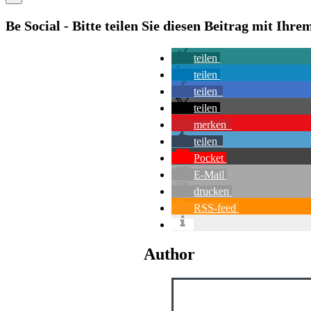
Be Social - Bitte teilen Sie diesen Beitrag mit Ihr
teilen
teilen
teilen
teilen
merken
teilen
Pocket
E-Mail
drucken
RSS-feed
Author