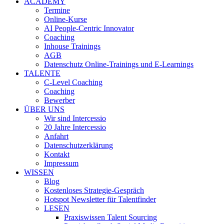
ACADEMY
Termine
Online-Kurse
AI People-Centric Innovator
Coaching
Inhouse Trainings
AGB
Datenschutz Online-Trainings und E-Learnings
TALENTE
C-Level Coaching
Coaching
Bewerber
ÜBER UNS
Wir sind Intercessio
20 Jahre Intercessio
Anfahrt
Datenschutzerklärung
Kontakt
Impressum
WISSEN
Blog
Kostenloses Strategie-Gespräch
Hotspot Newsletter für Talentfinder
LESEN
Praxiswissen Talent Sourcing