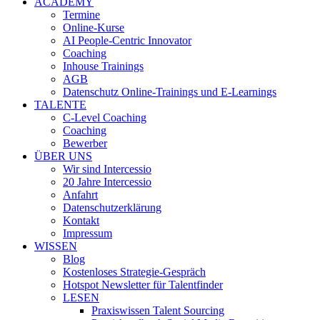
ACADEMY
Termine
Online-Kurse
AI People-Centric Innovator
Coaching
Inhouse Trainings
AGB
Datenschutz Online-Trainings und E-Learnings
TALENTE
C-Level Coaching
Coaching
Bewerber
ÜBER UNS
Wir sind Intercessio
20 Jahre Intercessio
Anfahrt
Datenschutzerklärung
Kontakt
Impressum
WISSEN
Blog
Kostenloses Strategie-Gespräch
Hotspot Newsletter für Talentfinder
LESEN
Praxiswissen Talent Sourcing