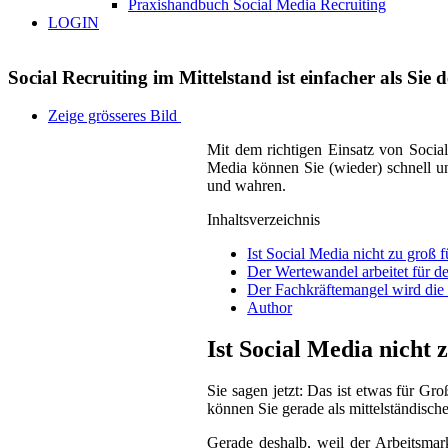
Praxishandbuch Social Media Recruiting
LOGIN
Social Recruiting im Mittelstand ist einfacher als Sie 
Zeige grösseres Bild
Mit dem richtigen Einsatz von Socia
Media können Sie (wieder) schnell un
und wahren.
Inhaltsverzeichnis
Ist Social Media nicht zu groß f
Der Wertewandel arbeitet für de
Der Fachkräftemangel wird die 
Author
Ist Social Media nicht 
Sie sagen jetzt: Das ist etwas für Gr
können Sie gerade als mittelständisc
Gerade deshalb, weil der Arbeitsmar