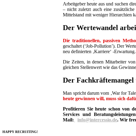
Arbeitgeber heute aus und suchen dir
– nicht zuletzt auch eine zusätzlic
Mittelstand mit weniger Hierarchien k
Der Wertewandel arbeit
Die traditionellen, passiven Met
geschaltet (‘Job-Pollution’). Der Wert
neu definierten ‚Karriere‘ -Erwartung.
Die Zeiten, in denen Mitarbeiter von
gleichen Stellenwert wie das Gewinne
Der Fachkräftemangel w
Man spricht darum vom ‚War for Talen
heute gewinnen will, muss sich daf
Profitieren Sie heute schon von 
Services und Beratungsleistung
Mail:
info@intercessio.de
. Wir fre
HAPPY RECRUITING!