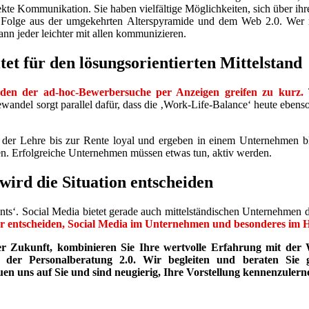
ekte Kommunikation. Sie haben vielfältige Möglichkeiten, sich über ih
he Folge aus der umgekehrten Alterspyramide und dem Web 2.0. Wer m
ann jeder leichter mit allen kommunizieren.
et für den lösungsorientierten Mittelstand
hoden der ad-hoc-Bewerbersuche per Anzeigen greifen zu kurz.
T
ewandel sorgt parallel dafür, dass die ‚Work-Life-Balance‘ heute ebenso
 der Lehre bis zur Rente loyal und ergeben in einem Unternehmen blei
n. Erfolgreiche Unternehmen müssen etwas tun, aktiv werden.
ird die Situation entscheiden
ts‘. Social Media bietet gerade auch mittelständischen Unternehmen d
ür entscheiden, Social Media im Unternehmen und besonderes im H
der Zukunft, kombinieren Sie Ihre wertvolle Erfahrung mit der
en der Personalberatung 2.0. Wir begleiten und beraten Sie
uen uns auf Sie und sind neugierig, Ihre Vorstellung kennenzulern