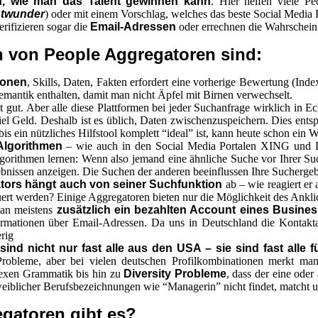
en, wie man das Talent gewinnen kann
. Hier helfen viele Pe
ntwunder
) oder mit einem Vorschlag, welches das beste Social Media Por
rifizieren sogar die
Email-Adressen
oder errechnen die Wahrscheinl
 von People Aggregatoren sind:
ionen
, Skills, Daten, Fakten erfordert eine vorherige Bewertung (Inde
Semantik enthalten, damit man nicht Äpfel mit Birnen verwechselt.
t gut. Aber alle diese Plattformen bei jeder Suchanfrage wirklich in Ec
 Geld. Deshalb ist es üblich, Daten zwischenzuspeichern. Dies entsp
s ein nützliches Hilfstool komplett “ideal” ist, kann heute schon ein 
Algorithmen
– wie auch in den Social Media Portalen XING und Lin
orithmen lernen: Wenn also jemand eine ähnliche Suche vor Ihrer Suc
ebnissen anzeigen. Die Suchen der anderen beeinflussen Ihre Sucherge
ators hängt auch von seiner Suchfunktion
ab – wie reagiert er
ert werden? Einige Aggregatoren bieten nur die Möglichkeit des Ankli
man meistens
zusätzlich ein bezahlten Account eines Busine
mationen über Email-Adressen. Da uns in Deutschland die Kontaktau
rig
ind nicht nur fast alle aus den USA – sie sind fast alle f
Probleme, aber bei vielen deutschen Profilkombinationen merkt man, 
exen Grammatik bis hin zu
Diversity Probleme
, dass der eine oder
weiblicher Berufsbezeichnungen wie “Managerin” nicht findet, matcht u
gatoren gibt es?