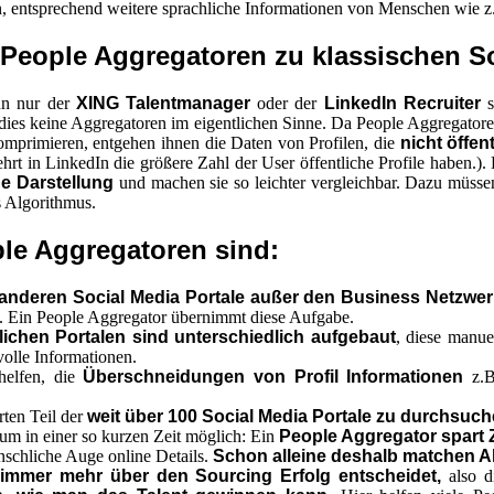
, entsprechend weitere sprachliche Informationen von Menschen wie z.
 People Aggregatoren zu klassischen S
nn nur der
XING Talentmanager
oder der
LinkedIn Recruiter
dies keine Aggregatoren im eigentlichen Sinne. Da People Aggregatore
omprimieren, entgehen ihnen die Daten von Profilen, die
nicht öffent
hrt in LinkedIn die größere Zahl der User öffentliche Profile haben.)
he Darstellung
und machen sie so leichter vergleichbar. Dazu müssen
s Algorithmus.
ple Aggregatoren sind:
anderen Social Media Portale außer den Business Netzwe
n. Ein People Aggregator übernimmt diese Aufgabe.
dlichen Portalen sind unterschiedlich aufgebaut
, diese manue
olle Informationen.
elfen, die
Überschneidungen von Profil Informationen
z.B
erten Teil der
weit über 100 Social Media Portale zu durchsuc
m in einer so kurzen Zeit möglich: Ein
People Aggregator spart Z
nschliche Auge online Details.
Schon alleine deshalb matchen Al
n immer mehr über den Sourcing Erfolg entscheidet,
also d