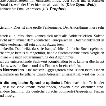
ople Aggregatoren mit einfachen Infos, oder sogar mit errechneter
tal ist, weil der User hier am aktivsten ist (
Dice Open Web
).
ichkeit für Email-Adressen (z.B.
Prophet
).
xierung). Dies ist eine große Fehlerquelle. Der Algorithmus muss sehr
htzeit zu durchsuchen, können sich nicht alle Anbieter leisten. Solche
richt nicht immer dem (deutschen, europäischen) Datenschutzrecht in
Wettbewerbsnachteil sein und ist abzuwägen.
kedIn. Das heißt, dass sie hauptsächlich ähnliche Suchergebnisse
hanfrage bereits durchgeführt, hat die Suchmaschine einen Vergleich
bnisse – je nach Programmierung des Algorithmus.
 auf die entsprechende Suchwort-Kombination bzw. kann er überhaupt
ckens, was die Suche und das Finden sehr einschränkt.
ss Netzwerkes
. Die meisten Aggregatoren sind Hilfen beim Finden
fnahme an berufliche Email-Adressen untersagt ist, wird das ohne
ür die englische Sprache optimiert.
Dies macht bei Tech oder
dass sie viele Profile nicht finden, obwohl diese öffentlich sind.
 andere (nicht für die deutsche Sprache optimierte) Aggregator Frauen
nd anzeigt.