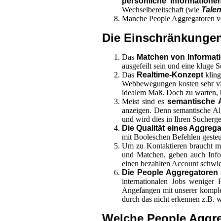
persönliche Information
Wechselbereitschaft (wie
Tale
Manche People Aggregatoren ve
Die Einschränkungen
Das
Matchen von Informat
ausgefeilt sein und eine kluge 
Das
Realtime-Konzept
kling
Webbewegungen kosten sehr viel
idealem Maß. Doch zu warten, bi
Meist sind es
semantische 
anzeigen. Denn semantische Alg
und wird dies in Ihren Sucherg
Die Qualität eines Aggreg
mit Booleschen Befehlen gesteu
Um zu Kontaktieren braucht 
und Matchen, geben auch Infor
einen bezahlten Account schwie
Die People Aggregatoren s
internationalen Jobs weniger 
Angefangen mit unserer kompl
durch das nicht erkennen z.B. 
Welche People Aggre