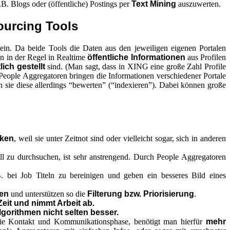
B. Blogs oder (öffentliche) Postings per
Text Mining
auszuwerten.
ourcing Tools
sein. Da beide Tools die Daten aus den jeweiligen eigenen Portalen
n in der Regel in Realtime
öffentliche Informationen
aus Profilen
lich gestellt
sind. (Man sagt, dass in XING eine große Zahl Profile
. People Aggregatoren bringen die Informationen verschiedener Portale
 sie diese allerdings “bewerten” (“indexieren”). Dabei können große
rken
, weil sie unter Zeitnot sind oder vielleicht sogar, sich in anderen
ll zu durchsuchen, ist sehr anstrengend. Durch People Aggregatoren
. bei Job Titeln zu bereinigen und geben ein besseres Bild eines
hen
und unterstützen so die
Filterung bzw. Priorisierung
.
eit und nimmt Arbeit ab.
gorithmen nicht selten besser.
ie Kontakt und Kommunikationsphase, benötigt man hierfür
mehr