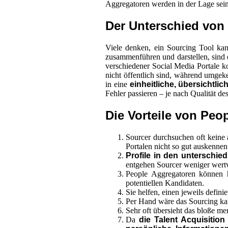
Aggregatoren werden in der Lage sein
Der Unterschied von
Viele denken, ein Sourcing Tool ka
zusammenführen und darstellen, sind 
verschiedener Social Media Portale k
nicht öffentlich sind, während umgeke
in eine
einheitliche, übersichtlic
Fehler passieren – je nach Qualität de
Die Vorteile von Peo
Sourcer durchsuchen oft keine
Portalen nicht so gut auskenne
Profile in den unterschie
entgehen Sourcer weniger wertv
People Aggregatoren können h
potentiellen Kandidaten.
Sie helfen, einen jeweils defini
Per Hand wäre das Sourcing kau
Sehr oft übersieht das bloße me
Da
die Talent Acquisitio