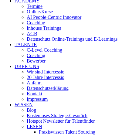
ACADEMY
Termine
Online-Kurse
AI People-Centric Innovator
Coaching
Inhouse Trainings
AGB
Datenschutz Online-Trainings und E-Learnings
TALENTE
C-Level Coaching
Coaching
Bewerber
ÜBER UNS
Wir sind Intercessio
20 Jahre Intercessio
Anfahrt
Datenschutzerklärung
Kontakt
Impressum
WISSEN
Blog
Kostenloses Strategie-Gespräch
Hotspot Newsletter für Talentfinder
LESEN
Praxiswissen Talent Sourcing