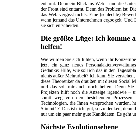
enttarnt. Denn ein Blick ins Web – und die Unt
der Front sind enttarnt. Denn das Problem ist: Die
das Web vergisst nichts. Eine (schlechte) Bewer
wenn jemand das Unternehmen ergoogelt. Und B
sie sich entscheiden.
Die größte Lüge: Ich komme au
helfen!
Wie würden Sie sich fühlen, wenn Ihr Konzernpers
jetzt ein ganz neues Personalaktenverwaltung
Gedanke: Hilfe, wie soll ich das in den Tagesab
nichts außer Mehrarbeit? Ich kann Sie versteh
diese Theoretiker da draußen mit diesen Social M
und das soll mir auch noch helfen. Denn Sie b
Projekten hilft noch die Anzeige irgendwie – un
somit weg von den bestehenden Prozessen u
Technologien, die Ihnen versprochen wurden, h
Stimmt’s? Das ist nicht gut, so zu denken, denn d
nur um ein paar mehr gute Kandidaten. Es geht um
Nächste Evolutionsebene