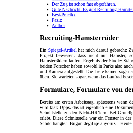
Der Zug ist schon fast abgefahren.
Gute Nachricht: Es gibt Recruiting-Hamster
Best-Practice
Fazit:
Author
Recruiting-Hamsterräder
Ein
Spiegel-Artikel
hat mich darauf gebracht: Z
Projekt bewiesen, dass nicht nur Hamster, s
Hamsterrädern laufen. Ergebnis der Studie: Ständi
beiden Forscher haben sowohl in Parks also auc
und Kamera aufgestellt. Die Tiere kamen sogar a
üben. Sie warteten sogar, wenn das Laufrad beset
Formulare, Formulare von der
Bereits am ersten Arbeitstag, spätestens wenn d
wird klar: Upps, das ist eigentlich eine Dokumen
Schnittstelle zu den Nicht-HR’lern. Bei Grundig
erlebt. Diese Schnittstelle war ein Fenster in 
Schild hängte:“ Bugün değil işe aliyoruz – Heute