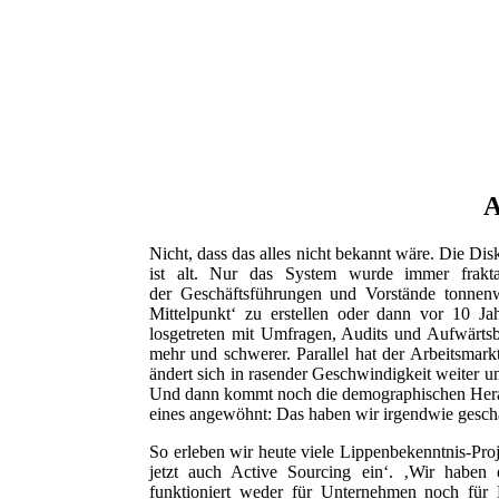
A
Nicht, dass das alles nicht bekannt wäre. Die Di
ist alt. Nur das System wurde immer frakta
der Geschäftsführungen und Vorstände tonnenw
Mittelpunkt‘ zu erstellen oder dann vor 10 J
losgetreten mit Umfragen, Audits und Aufwärtsb
mehr und schwerer. Parallel hat der Arbeitsmar
ändert sich in rasender Geschwindigkeit weiter u
Und dann kommt noch die demographischen Heraus
eines angewöhnt: Das haben wir irgendwie gescha
So erleben wir heute viele Lippenbekenntnis-Pro
jetzt auch Active Sourcing ein‘. ‚Wir haben 
funktioniert weder für Unternehmen noch für 