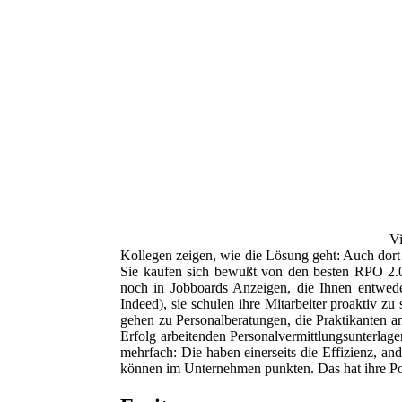
V
Kollegen zeigen, wie die Lösung geht: Auch dort
Sie kaufen sich bewußt von den besten RPO 2.0 –
noch in Jobboards Anzeigen, die Ihnen entwe
Indeed), sie schulen ihre Mitarbeiter proaktiv z
gehen zu Personalberatungen, die Praktikanten a
Erfolg arbeitenden Personalvermittlungsunterlagen
mehrfach: Die haben einerseits die Effizienz, an
können im Unternehmen punkten. Das hat ihre Pos