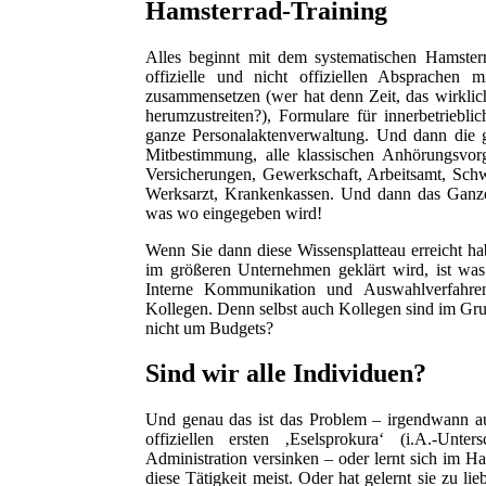
Hamsterrad-Training
Alles beginnt mit dem systematischen Hamster
offizielle und nicht offiziellen Absprachen 
zusammensetzen (wer hat denn Zeit, das wirklich
herumzustreiten?), Formulare für innerbetrieblic
ganze Personalaktenverwaltung. Und dann die g
Mitbestimmung, alle klassischen Anhörungsvo
Versicherungen, Gewerkschaft, Arbeitsamt, Schwe
Werksarzt, Krankenkassen. Und dann das Ganze 
was wo eingegeben wird!
Wenn Sie dann diese Wissensplatteau erreicht ha
im größeren Unternehmen geklärt wird, ist wa
Interne Kommunikation und Auswahlverfahren
Kollegen. Denn selbst auch Kollegen sind im Gr
nicht um Budgets?
Sind wir alle Individuen?
Und genau das ist das Problem – irgendwann au
offiziellen ersten ‚Eselsprokura‘ (i.A.-Unte
Administration versinken – oder lernt sich im Hams
diese Tätigkeit meist. Oder hat gelernt sie zu 