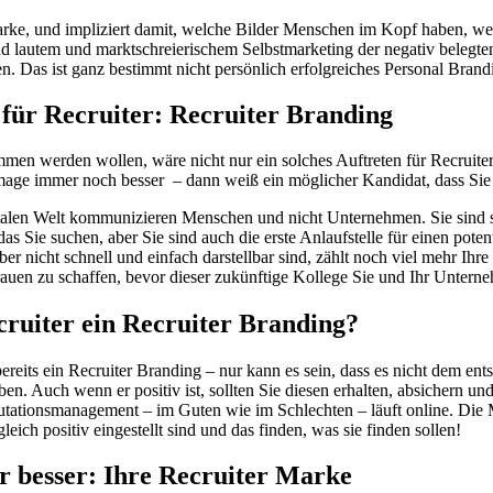
Marke, und impliziert damit, welche Bilder Menschen im Kopf haben, we
nd lautem und marktschreierischem Selbstmarketing der negativ belegte
. Das ist ganz bestimmt nicht persönlich erfolgreiches Personal Brand
für Recruiter: Recruiter Branding
men werden wollen, wäre nicht nur ein solches Auftreten für Recruiter
mage immer noch besser – dann weiß ein möglicher Kandidat, dass Sie e
talen Welt kommunizieren Menschen und nicht Unternehmen. Sie sind sic
as Sie suchen, aber Sie sind auch die erste Anlaufstelle für einen pote
ber nicht schnell und einfach darstellbar sind, zählt noch viel mehr Ihre
auen zu schaffen, bevor dieser zukünftige Kollege Sie und Ihr Unterne
ruiter ein Recruiter Branding?
eits ein Recruiter Branding – nur kann es sein, dass es nicht dem ents
en. Auch wenn er positiv ist, sollten Sie diesen erhalten, absichern und 
tationsmanagement – im Guten wie im Schlechten – läuft online. Die 
gleich positiv eingestellt sind und das finden, was sie finden sollen!
r besser: Ihre Recruiter Marke