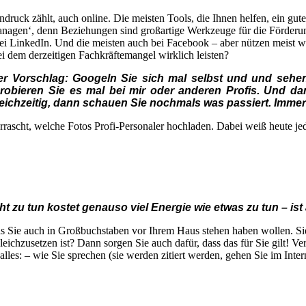
ndruck zählt, auch online. Die meisten Tools, die Ihnen helfen, ein gut
anagen‘, denn Beziehungen sind großartige Werkzeuge für die Förderung
 bei LinkedIn. Und die meisten auch bei Facebook – aber nützen meist w
 dem derzeitigen Fachkräftemangel wirklich leisten?
r Vorschlag: Googeln Sie sich mal selbst und und sehen
robieren Sie es mal bei mir oder anderen Profis. Und da
ichzeitig, dann schauen Sie nochmals was passiert. Immer
errascht, welche Fotos Profi-Personaler hochladen. Dabei weiß heute jed
ht zu tun kostet genauso viel Energie wie etwas zu tun – ist 
as Sie auch in Großbuchstaben vor Ihrem Haus stehen haben wollen. Si
eichzusetzen ist? Dann sorgen Sie auch dafür, dass das für Sie gilt! Ve
les: – wie Sie sprechen (sie werden zitiert werden, gehen Sie im Intern