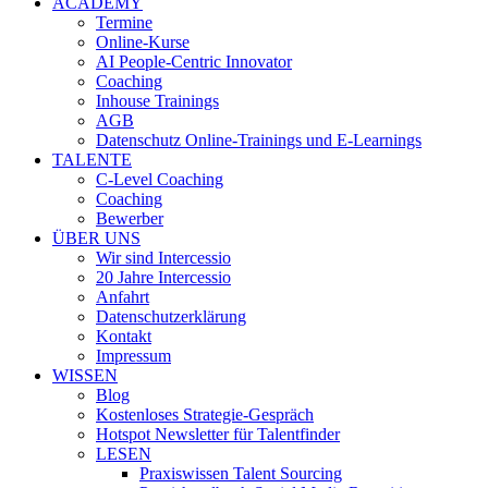
ACADEMY
Termine
Online-Kurse
AI People-Centric Innovator
Coaching
Inhouse Trainings
AGB
Datenschutz Online-Trainings und E-Learnings
TALENTE
C-Level Coaching
Coaching
Bewerber
ÜBER UNS
Wir sind Intercessio
20 Jahre Intercessio
Anfahrt
Datenschutzerklärung
Kontakt
Impressum
WISSEN
Blog
Kostenloses Strategie-Gespräch
Hotspot Newsletter für Talentfinder
LESEN
Praxiswissen Talent Sourcing