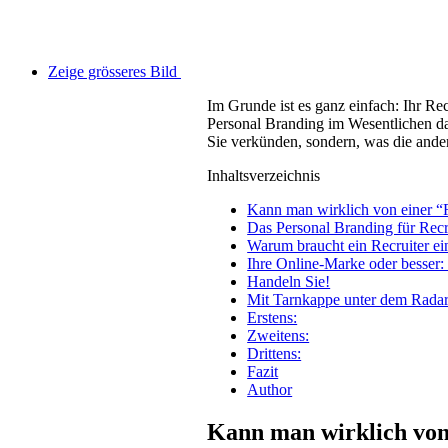
Zeige grösseres Bild
Im Grunde ist es ganz einfach: Ihr Re
Personal Branding im Wesentlichen das,
Sie verkünden, sondern, was die ande
Inhaltsverzeichnis
Kann man wirklich von einer “
Das Personal Branding für Recr
Warum braucht ein Recruiter ei
Ihre Online-Marke oder besser:
Handeln Sie!
Mit Tarnkappe unter dem Radar 
Erstens:
Zweitens:
Drittens:
Fazit
Author
Kann man wirklich von