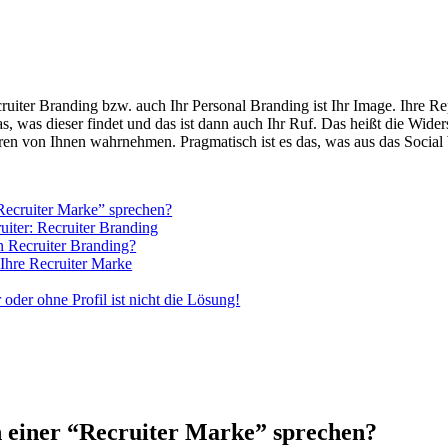
cruiter Branding bzw. auch Ihr Personal Branding ist Ihr Image. Ihre Re
 was dieser findet und das ist dann auch Ihr Ruf. Das heißt die Widers
ren von Ihnen wahrnehmen. Pragmatisch ist es das, was aus das Social 
Recruiter Marke” sprechen?
uiter: Recruiter Branding
n Recruiter Branding?
 Ihre Recruiter Marke
oder ohne Profil ist nicht die Lösung!
 einer “Recruiter Marke” sprechen?