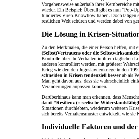
Vorgehensweise außerhalb ihrer Kernbereiche mit
wieder. Ein Beispiel: Überall gibt es nun “Pop-U
fundiertes Viren-Knowhow haben. Doch tätigen si
restlichen Welt schüren und werden dabei von gen
Die Lösung in Krisen-Situatio
Zu den Merkmalen, die einer Person helfen, mit 
(Selbst)Vertrauens oder die Selbstwirksamkeit
Kontrolle über ihr Verhalten in ihrem täglichen L
anderen kontrolliert werden, mit größerer Wahrsc
Krieg wie den den Jugoslawienkriege in den 1990
schneiden in Krisen tendenziell besser
ab als Pe
Man geht davon aus, dass sie wahrscheinlich einfa
Veränderungen anpassen können.
Darüberhinaus kann man erkennen, dass Mensche
damit
“Resilienz (= seelische Widerstandsfähig
Situationen durchlebten, wiederum weiteren Kris
sich bereits Verhaltensmuster entwickelt, wie sie
Individuelle Faktoren und der 