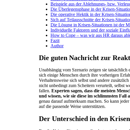
Beispiele aus der Ablehnungs- bzw. Verle
Die Überlegensphase in der Krisen-Situatio
Die operative Hektik in der Krisen-Situatio
Sich auf Teilausschnitte der Krisen-Situatio
Die Lösung in Krisen-Situationen ist der M
Individuelle Faktoren und der soziale Einfl
How to Cope – was wir aus HR daraus ablei
Fazit
Author
Die guten Nachricht zur Reakt
Unabhängig vom Szenario zeigen sie tatsächlich e
sich einige Menschen durch ihre vorherigen Erfah
Verhaltensweise sich selbst und andere zusätzlic
nicht unbedingt zum Scheitern verurteilt, selbst 
fallen.
Experten sagen, dass die meisten Mens
und wissen, wie sie diese im schlimmsten Fall 
genau darauf aufmerksam machen. So kann jeder zu
auf die passende Weise unterstützen.
Der Unterschied in den Krisen