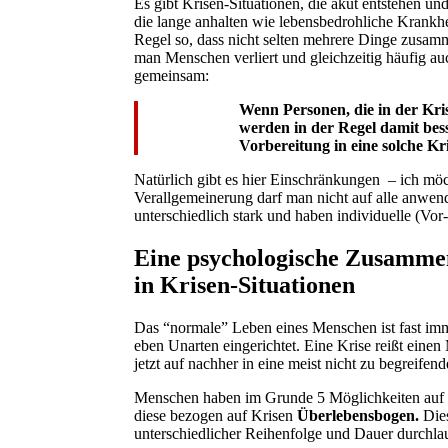
Es gibt Krisen-Situationen, die akut entstehen u
die lange anhalten wie lebensbedrohliche Krankhei
Regel so, dass nicht selten mehrere Dinge zusa
man Menschen verliert und gleichzeitig häufig au
gemeinsam:
Wenn Personen, die in der Kris
werden in der Regel damit bess
Vorbereitung in eine solche Kr
Natürlich gibt es hier Einschränkungen – ich möc
Verallgemeinerung darf man nicht auf alle anwend
unterschiedlich stark und haben individuelle (Vor
Eine psychologische Zusammen
in Krisen-Situationen
Das “normale” Leben eines Menschen ist fast imm
eben Unarten eingerichtet. Eine Krise reißt einen
jetzt auf nachher in eine meist nicht zu begreifen
Menschen haben im Grunde 5 Möglichkeiten auf (
diese bezogen auf Krisen
Überlebensbogen.
Dies
unterschiedlicher Reihenfolge und Dauer durchlau