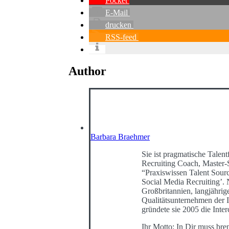
Pocket
E-Mail
drucken
RSS-feed
Author
Barbara Braehmer
Sie ist pragmatische Talentf
Recruiting Coach, Master-
“Praxiswissen Talent Sour
Social Media Recruiting’
Großbritannien, langjährig
Qualitätsunternehmen der I
gründete sie 2005 die Int
Ihr Motto: In Dir muss bre