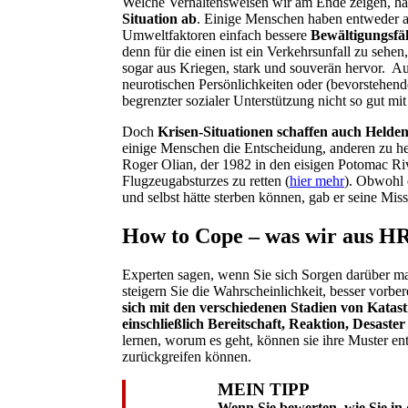
Welche Verhaltensweisen wir am Ende zeigen, hä
Situation ab
. Einige Menschen haben entweder a
Umweltfaktoren einfach bessere
Bewältigungsfä
denn für die einen ist ein Verkehrsunfall zu sehe
sogar aus Kriegen, stark und souverän hervor. 
neurotischen Persönlichkeiten oder (bevorstehe
begrenzter sozialer Unterstützung nicht so gut mit
Doch
Krisen-Situationen schaffen auch Helden
einige Menschen die Entscheidung, anderen zu he
Roger Olian, der 1982 in den eisigen Potomac Riv
Flugzeugabsturzes zu retten (
hier mehr
). Obwohl e
und selbst hätte sterben können, gab er seine Mis
How to Cope – was wir aus HR 
Experten sagen, wenn Sie sich Sorgen darüber mac
steigern Sie die Wahrscheinlichkeit, besser vorbere
sich mit den verschiedenen Stadien von Katas
einschließlich Bereitschaft, Reaktion, Desast
lernen, worum es geht, können sie ihre Muster en
zurückgreifen können.
MEIN TIPP
Wenn Sie bewerten, wie Sie in