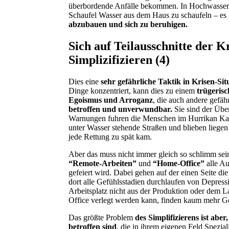
überbordende Anfälle bekommen. In Hochwasser-
Schaufel Wasser aus dem Haus zu schaufeln – es i
abzubauen und sich zu beruhigen.
Sich auf Teilausschnitte der K
Simplizifizieren (4)
Dies eine
sehr gefährliche Taktik in Krisen-Sit
Dinge konzentriert, kann dies zu einem
trügerisc
Egoismus und Arroganz
, die auch andere gefä
betroffen und unverwundbar.
Sie sind der Über
Warnungen fuhren die Menschen im Hurrikan Kat
unter Wasser stehende Straßen und blieben liegen 
jede Rettung zu spät kam.
Aber das muss nicht immer gleich so schlimm sei
“Remote-Arbeiten”
und
“Home-Office”
alle Au
gefeiert wird. Dabei gehen auf der einen Seite d
dort alle Gefühlsstadien durchlaufen von Depres
Arbeitsplatz nicht aus der Produktion oder dem 
Office verlegt werden kann, finden kaum mehr G
Das größte Problem
des Simplifizierens ist abe
betroffen sind
, die in ihrem eigenen Feld Spezia