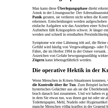
Man kann diese
Überlegungsphase
direkt erkenn
Amok in der Lösungssuche: Der Adrenalinausstoß
Panik
geraten, sie verlieren nicht selten die Kon
erkennen. Entscheidungen werden aufgeschoben (P
einfache Aufgaben wie das Anziehen einer Schwi
Aufstehen fällt Kriegsopfern schwer. Je länger ei
werden und schnell in ernsthaften Persönlichkei
Symptome wie eine Lähmung tritt auf, die Beine
Gefühl wird häufig von Vergewaltigungs- oder Fo
Fähre, die im Herbst 1994 in der Ostsee versank.
Anzeichen von Gefahr bewegungsunfähig wirkten –
Zögern
kann lebensgefährlich werden.
Die operative Hektik in der Kr
Wenn Menschen in Krisen-Situationen kommen, ve
die Kontrolle über ihr Tun
. Zum Beispiel lachen
hysterisches Gelächter aus als sie die Überlebend
brach danach fast zusammen. Und wir haben es ge
in dem Sie etwas tun, was ihnen gut tut oder sie a
Toilettenpapier, Mehl, Nudeln oder Hygienartikel
manche Menschen völlig kopflos in der Gegend h