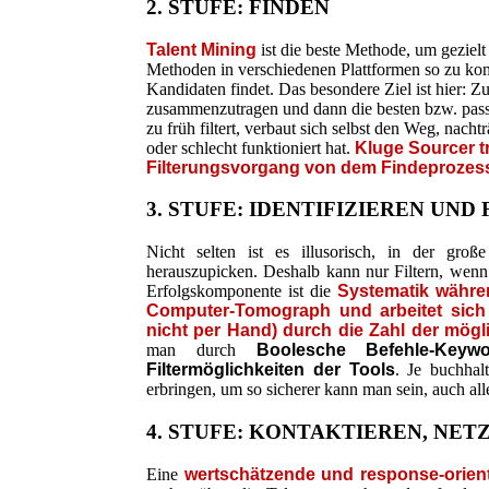
2. STUFE: FINDEN
Talent Mining
ist die beste Methode, um gezielt
Methoden in verschiedenen Plattformen so zu komb
Kandidaten findet. Das besondere Ziel ist hier: Z
zusammenzutragen und dann die besten bzw. passe
zu früh filtert, verbaut sich selbst den Weg, nac
oder schlecht funktioniert hat.
Kluge Sourcer t
Filterungsvorgang von dem Findeprozes
3. STUFE: IDENTIFIZIEREN UND
Nicht selten ist es illusorisch, in der gro
herauszupicken. Deshalb kann nur Filtern, wen
Erfolgskomponente ist die
Systematik währen
Computer-Tomograph und arbeitet sich
nicht per Hand) durch die Zahl der mögl
man durch
Boolesche Befehle-Keyw
Filtermöglichkeiten der Tools
. Je buchhal
erbringen, um so sicherer kann man sein, auch al
4. STUFE: KONTAKTIEREN, NE
Eine
wertschätzende und response-orien