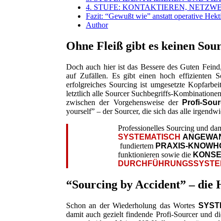
4. STUFE: KONTAKTIEREN, NETZ
Fazit: “Gewußt wie” anstatt operative Hekt
Author
Ohne Fleiß gibt es keinen Sou
Doch auch hier ist das Bessere des Guten Feind,
auf Zufällen. Es gibt einen hoch effizienten
erfolgreiches Sourcing ist umgesetzte Kopfarbei
letztlich alle Sourcer Suchbegriffs-Kombination
zwischen der Vorgehensweise der
Profi-Sour
yourself” – der Sourcer, die sich das alle irgendwi
Professionelles Sourcing und dam
SYSTEMATISCH
ANGEWAN
fundiertem
PRAXIS-KNOW
funktionieren sowie die
KONSE
DURCHFÜHRUNGSSYSTE
“Sourcing by Accident” – die H
Schon an der Wiederholung das Wortes
SYST
damit auch gezielt findende Profi-Sourcer und d