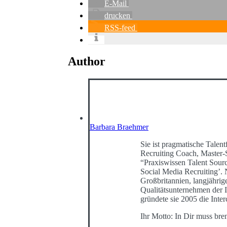
E-Mail
drucken
RSS-feed
Author
Barbara Braehmer
Sie ist pragmatische Talentf
Recruiting Coach, Master-
“Praxiswissen Talent Sour
Social Media Recruiting’
Großbritannien, langjährig
Qualitätsunternehmen der I
gründete sie 2005 die Int
Ihr Motto: In Dir muss bre