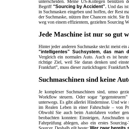
unterscheiden. Meine US-Kollegen benützen d
Begriff
“Sourcing by Accident”.
Und das ist
in Suchmasken eingeben und hoffen, der Rest m
der Suchmaske, nützen ihre Chancen nicht. Sie fi
weg von einem effizientem, gezielten Sourcing W
Jede Maschine ist nur so gut 
Hinter jeder anderen Suchmaske steckt meist ein
“intelligentes” Suchsystem, das man
Vergleich ein normales Auto. Auch es ist heute 
richtige Ziel, weil Sie daran denken und eins
Frankfurt”, muss dieser zurückfragen: Frankfurt/
Suchmaschinen sind keine Auto
Je komplexer Suchmaschinen sind, umso geziel
Workflow steuern. Oder sogar “gegensteuern”
unterwegs. Es gibt allerlei Hindernisse. Und wie 
im Realen Leben in einer Fahrschule – von Prak
Obwohl Sie auch beim Autofahren vorher genau
beobachten konnten: Einsteigen, Anschnallen 
Fahrprüfung ablegen, also ein erstes Sourcing
Sourcer. Deshalb gilt heute:
Wer zwar bereits 