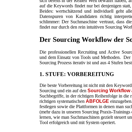
sich bereits in der Realen Welt bewährt haben, 
auf die Keywords findet nur bei denjenigen statt
Beides: wertschätzend und individuell geht al
Datenspuren von Kandidaten richtig interpre
schlimmer: Der Suchmaschine vertraut, dass die
findet nur durch den rein intuitiven Sourcing Work
Der Sourcing Workflow der Sou
Die professionellen Recruiting und Active Sourc
und dem Einsatz von Tools und Methoden. Der Rec
Sourcing Prozess iterativ ist und aus 4 Stufen best
1. STUFE: VORBEREITUNG
Die beste Vorbereitung ist nicht mit den Keyword
Sourcing und ein auf den
Sourcing Workflow 
Suchbegriffe, in der richtigen Reihenfolge in die
richtigen systematischen
ABFOLGE
einzugeben.
festlegen sowie die Plattformen in denen man suc
(mehr dazu in unseren Sourcing Praxis-Trainings
lernen, wie man Suchmaschinen gezielt steuert u
Tool erfolgreich und mit System operiert.