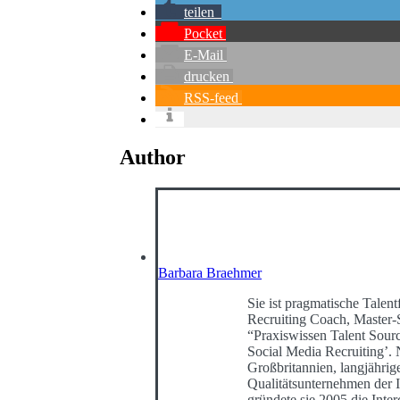
teilen
Pocket
E-Mail
drucken
RSS-feed
Author
Barbara Braehmer
Sie ist pragmatische Talentf
Recruiting Coach, Master-
“Praxiswissen Talent Sour
Social Media Recruiting’
Großbritannien, langjährig
Qualitätsunternehmen der I
gründete sie 2005 die Int