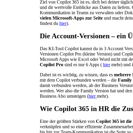
Ziel von Copilot 365 ist es, dich bei deiner tägli
und dir wertvolle Einblicke aus Daten zu liefern. 
Kommunikation in Teams zu verwalten oder Dok
vielen Microsoft-Apps zur Seite
und macht deine
findest du
hier
).
Die Account-Versionen – ein Ü
Das KI-Tool Copilot kannst du in 3 Account Vers
Versionen Copilot Pro (kleine Version) und Copil
Microsoft Apps wie Excel oder Word nicht mit d
Copilot Pro
sind es nur 6 Apps (
hier
mehr) und i
Dabei ist es wichtig, zu wissen, dass es
mehrere 
mit dem Copilot verbunden werden – die
Family
damit verbunden werden, ab der Business Versio
werden. Wer also die Family Version hat und den
Business Abo umsteigen (
hier
mehr).
Wie Copilot 365 in HR die Zu
Eine der größten Stärken von
Copilot 365 ist di
verknüpfen und so eine effiziente Zusammenarb
bis hin zur Team-Kommunikation ist die Suite so 