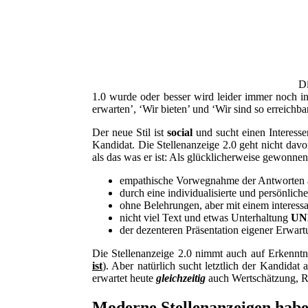
Di
1.0 wurde oder besser wird leider immer noch in 
erwarten’, ‘Wir bieten’ und ‘Wir sind so erreichb
Der neue Stil ist
social
und sucht einen Interes
Kandidat. Die Stellenanzeige 2.0 geht nicht davon
als das was er ist: Als glücklicherweise gewonnen
empathische Vorwegnahme der Antworten auf
durch eine individualisierte und persönlic
ohne Belehrungen, aber mit einem interess
nicht viel Text und etwas Unterhaltung
UN
der dezenteren Präsentation eigener Erwart
Die Stellenanzeige 2.0 nimmt auch auf Erkennt
ist
). Aber
natürlich sucht letztlich der Kandidat
erwartet heute
gleichzeitig
auch Wertschätzung, R
Moderne Stellenanzeigen haben