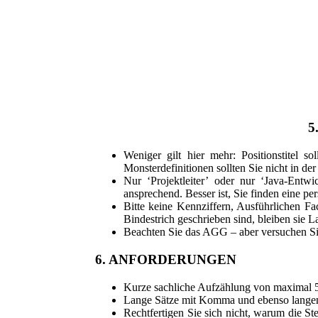
5
Weniger gilt hier mehr: Positionstitel s
Monsterdefinitionen sollten Sie nicht in der
Nur ‘Projektleiter’ oder nur ‘Java-Entw
ansprechend. Besser ist, Sie finden eine p
Bitte keine Kennziffern, Ausführlichen F
Bindestrich geschrieben sind, bleiben sie 
Beachten Sie das AGG – aber versuchen Si
6. ANFORDERUNGEN
Kurze sachliche Aufzählung von maximal 5-7
Lange Sätze mit Komma und ebenso langen 
Rechtfertigen Sie sich nicht, warum die St