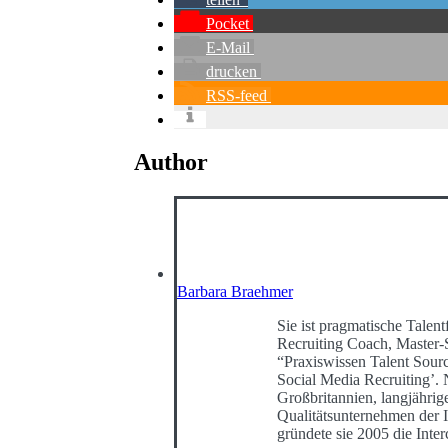
Pocket
E-Mail
drucken
RSS-feed
Author
Barbara Braehmer
Sie ist pragmatische Talentf
Recruiting Coach, Master-
“Praxiswissen Talent Sour
Social Media Recruiting’
Großbritannien, langjährig
Qualitätsunternehmen der I
gründete sie 2005 die Int