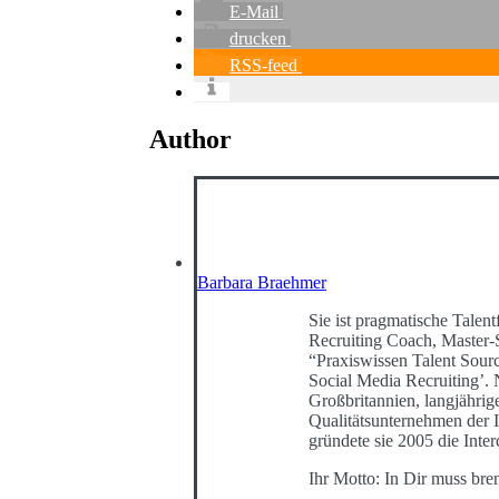
E-Mail
drucken
RSS-feed
Author
Barbara Braehmer
Sie ist pragmatische Talentf
Recruiting Coach, Master-
“Praxiswissen Talent Sour
Social Media Recruiting’
Großbritannien, langjährig
Qualitätsunternehmen der I
gründete sie 2005 die Int
Ihr Motto: In Dir muss bre