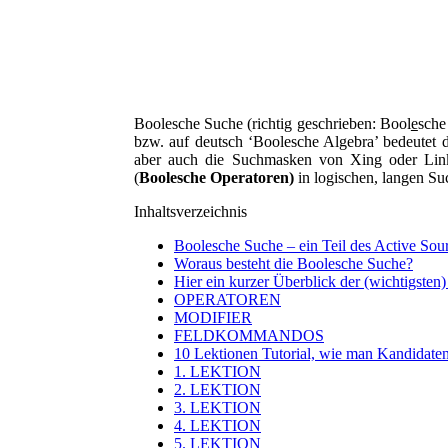
Boolesche Suche (richtig geschrieben: Bool
e
sche
bzw. auf deutsch ‘Boolesche Algebra’ bedeutet 
aber auch die Suchmasken von Xing oder Link
(
Boolesche Operatoren)
in logischen, langen Su
Inhaltsverzeichnis
Boolesche Suche – ein Teil des Active Sou
Woraus besteht die Boolesche Suche?
Hier ein kurzer Überblick der (wichtigsten
OPERATOREN
MODIFIER
FELDKOMMANDOS
10 Lektionen Tutorial, wie man Kandidate
1. LEKTION
2. LEKTION
3. LEKTION
4. LEKTION
5. LEKTION