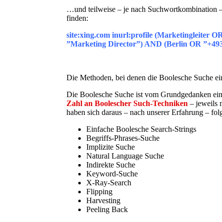
…und teilweise – je nach Suchwortkombination –
finden:
site:xing.com inurl:profile (Marketingleite
”Marketing Director”) AND (Berlin OR ”+4
Die Methoden, bei denen die Boolesche Suche ein
Die Boolesche Suche ist vom Grundgedanken eine
Zahl an Boolescher Such-Techniken
– jeweils 
haben sich daraus – nach unserer Erfahrung – fo
Einfache Boolesche Search-Strings
Begriffs-Phrases-Suche
Implizite Suche
Natural Language Suche
Indirekte Suche
Keyword-Suche
X-Ray-Search
Flipping
Harvesting
Peeling Back