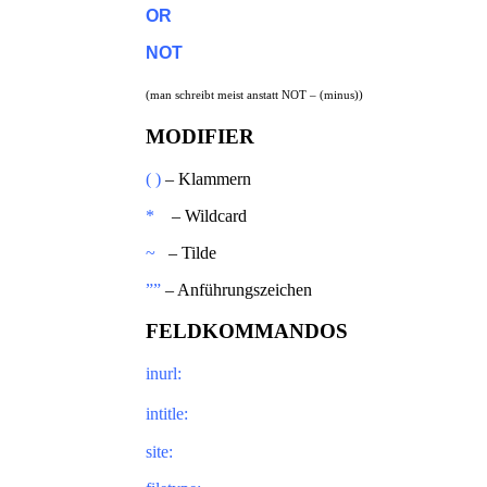
OR
NOT
(man schreibt meist
anstatt NOT – (minus))
MODIFIER
( )
– Klammern
*
– Wildcard
~
– Tilde
””
– Anführungszeichen
FELDKOMMANDOS
inurl:
intitle:
site: