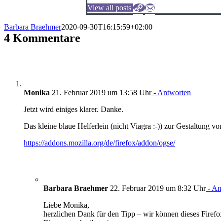
View all posts
Barbara Braehmer
2020-09-30T16:15:59+02:00
4 Kommentare
Monika
21. Februar 2019 um 13:58 Uhr
- Antworten
Jetzt wird einiges klarer. Danke.
Das kleine blaue Helferlein (nicht Viagra :-)) zur Gestaltung 
https://addons.mozilla.org/de/firefox/addon/ogse/
Barbara Braehmer
22. Februar 2019 um 8:32 Uhr
- An
Liebe Monika,
herzlichen Dank für den Tipp – wir können dieses Firefo