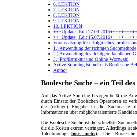
6. LEKTION
7. LEKTION
8. LEKTION
9. LEKTION
10. LEKTION
+++Update | Edit 27.09.2015+++++++
+++Update | Edit 15.07.2016+++++++
Voraussetzung für erfolgreiches, profession
1.) Anwendung der richtigen Suchmethode
2.) Anwendung des richtigen, fachlichen 
3.) Profilstruktur und Online-Wortwahl
Active Sourcing ist mehr als Boolesche B
Author
Boolesche Suche – ein Teil des
Auf das Active Sourcing bezogen heißt die An
durch Einsatz der Boolschen Operatoren so ver
die (richtige) Eingabe in die Suchmaske d
Informationen über mögliche talentierte Kandidat
Die Boolesche Suche ist die schnellste Suchmet
die die Kosten extrem verringert. Allerdings ist s
Talentmining
hier mehr
). Die Boolesche