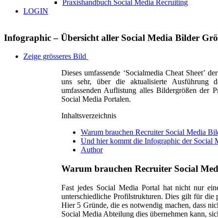
Praxishandbuch Social Media Recruiting
LOGIN
Infographic – Übersicht aller Social Media Bilder Gr
Zeige grösseres Bild
Dieses umfassende ‘
Socialmedia Cheat Sheet’
der
uns sehr, über die aktualisierte Ausführung 
umfassenden Auflistung alles Bildergrößen der Pr
Social Media Portalen.
Inhaltsverzeichnis
Warum brauchen Recruiter Social Media Bil
Und hier kommt die Infographic der Social 
Author
Warum brauchen Recruiter Social Medi
Fast jedes Social Media Portal hat nicht nur ei
unterschiedliche Profilstrukturen. Dies gilt für di
Hier 5 Gründe, die es notwendig machen, dass nic
Social Media Abteilung dies übernehmen kann, si