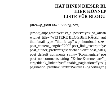
HAT IHNEN DIESER 
HIER KÖNNEN 
LISTE FÜR BLOG
[mc4wp_form id=”3279″]
[/box]
[srp vf_allpages=”yes” vf_allposts=”yes” vf_allca
widget_title=”WEITERE BLOGBEITRÄGE” author
thumbnail_type=”thumb-wp” wp_thumbnail_size=”p
post_content_length=”200″ post_link_excerpt=”y
post_author_prefix=”geschrieben von:” post_categ
post_default_comments_string=”Kommentare” po
post_no_comments_string=”Keine Kommentare” p
targetblank_links=”yes” enable_pagination=”yes” 
pagination_prevlink_text=”Weitere Blogbeiträge”