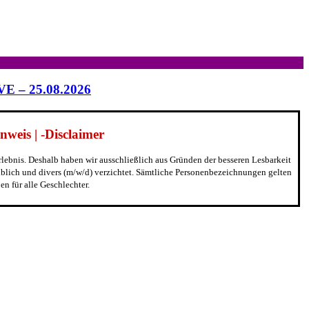
IVE – 25.08.2026
weis | -Disclaimer
erlebnis. Deshalb haben wir ausschließlich aus Gründen der besseren Lesbarkeit
blich und divers (m/w/d) verzichtet. Sämtliche Personenbezeichnungen gelten
n für alle Geschlechter.