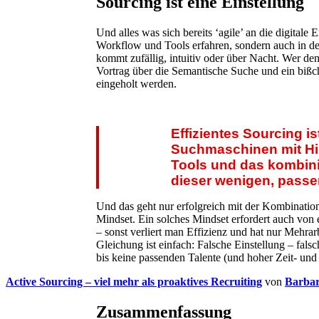
Sourcing ist eine Einstellung
Und alles was sich bereits ‘agile’ an die digitale
Workflow und Tools erfahren, sondern auch in d
kommt zufällig, intuitiv oder über Nacht. Wer de
Vortrag über die Semantische Suche und ein bißch
eingeholt werden.
Effizientes Sourcing i
Suchmaschinen mit Hi
Tools und das kombin
dieser wenigen, passe
Und das geht nur erfolgreich mit der Kombinatio
Mindset. Ein solches Mindset erfordert auch vo
– sonst verliert man Effizienz und hat nur Mehra
Gleichung ist einfach: Falsche Einstellung – fals
bis keine passenden Talente (und hoher Zeit- und
Active Sourcing – viel mehr als proaktives Recruiting
von
Barba
Zusammenfassung