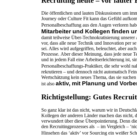
Recruiting heute – vor laute
Die öffentlichen und lauten Diskussionen um im
Journey oder Culture Fit kann das Gefühl aufkomm
Personalbeschaffung aus den Augen verloren ha
Mitarbeiter und Kollegen finden un
damit teilweise Über-Technokratisierung unserer 
vor, dass alle neue Technik und Innovation per se 
sei. Alles wird aufgegriffen, beleuchtet, aber a
Prozesse. Aber dieser Meinung, dass jede neue Te
und in jedem Fall eine Arbeitserleichterung ist, 
Personalbeschaffungs-Praktiker, die sehr wohl nah
rekrutieren – und dennoch nicht automatisch Feinde
Wertschätzung kein neues Thema, das sie suchen u
aktiv, mit Planung und Vorbe
ist also
Richtigstellung: Gutes Recruit
So ganz klar ist das nicht, warum wir in Deutsch
Kollegen der anderen Länder machen das nicht, do
verwundert über diese Überpointierung. Denn di
den Recruitingprozesses als – im Vergleich – ‘nic
Hinsehen das ‘aktiv’ vor Sourcing ein weißer Sch