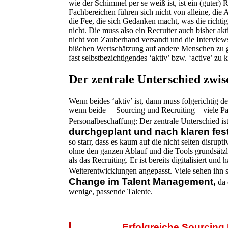
wie der Schimmel per se weiß ist, ist ein (guter)
Fachbereichen führen sich nicht von alleine, di
die Fee, die sich Gedanken macht, was die richtig
nicht. Die muss also ein Recruiter auch bisher a
nicht von Zauberhand versandt und die Interview
bißchen Wertschätzung auf andere Menschen zu g
fast selbstbezichtigendes ‘aktiv’ bzw. ‘active’ zu 
Der zentrale Unterschied zwis
Wenn beides ‘aktiv’ ist, dann muss folgerichtig 
wenn beide – Sourcing und Recruiting – viele Pa
Personalbeschaffung: Der zentrale Unterschied ist
durchgeplant und nach klaren fest
so starr, dass es kaum auf die nicht selten disrup
ohne den ganzen Ablauf und die Tools grundsätzli
als das Recruiting. Er ist bereits digitalisiert 
Weiterentwicklungen angepasst. Viele sehen ihn 
Change im Talent Management,
da 
wenige, passende Talente.
Erfolgreiche Sourcing 