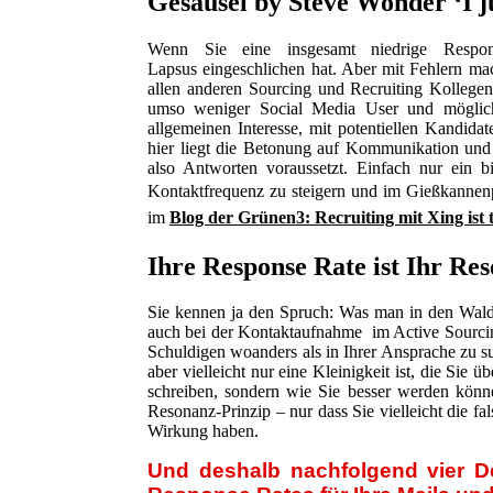
Gesäusel by Steve Wonder ‘I jus
Wenn Sie eine insgesamt niedrige Respon
Lapsus eingeschlichen hat. Aber mit Fehlern mac
allen anderen Sourcing und Recruiting Kollegen
umso weniger Social Media User und möglich
allgemeinen Interesse, mit potentiellen Kandi
hier liegt die Betonung auf Kommunikation und I
also Antworten voraussetzt. Einfach nur ein b
Kontaktfrequenz zu steigern und im Gießkannenp
im
Blog der Grünen3: Recruiting mit Xing ist 
Ihre Response Rate ist Ihr Re
Sie kennen ja den Spruch: Was man in den Wald 
auch bei der Kontaktaufnahme im Active Sourcin
Schuldigen woanders als in Ihrer Ansprache zu s
aber vielleicht nur eine Kleinigkeit ist, die Sie
schreiben, sondern wie Sie besser werden könn
Resonanz-Prinzip – nur dass Sie vielleicht die 
Wirkung haben.
Und deshalb nachfolgend vier Det