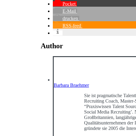
Pocket
E-Mail
drucken
RSS-feed
Author
Barbara Braehmer
Sie ist pragmatische Talentf
Recruiting Coach, Master-
“Praxiswissen Talent Sour
Social Media Recruiting’
Großbritannien, langjährig
Qualitätsunternehmen der I
gründete sie 2005 die Int