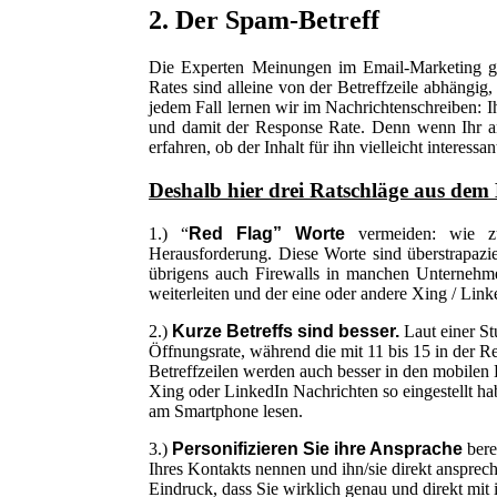
2. Der Spam-Betreff
Die Experten Meinungen im Email-Marketing g
Rates sind alleine von der Betreffzeile abhängig,
jedem Fall lernen wir im Nachrichtenschreiben: Ih
und damit der Response Rate. Denn wenn Ihr anvi
erfahren, ob der Inhalt für ihn vielleicht interess
Deshalb hier drei Ratschläge aus de
1.) “
Red Flag” Worte
vermeiden: wie z
Herausforderung. Diese Worte sind überstrapazi
übrigens auch Firewalls in manchen Unternehme
weiterleiten und der eine oder andere Xing / Lin
2.)
Kurze Betreffs sind besser.
Laut einer S
Öffnungsrate, während die mit 11 bis 15 in der R
Betreffzeilen werden auch besser in den mobilen 
Xing oder LinkedIn Nachrichten so eingestellt ha
am Smartphone lesen.
3.)
Personifizieren Sie ihre Ansprache
bere
Ihres Kontakts nennen und ihn/sie direkt anspreche
Eindruck, dass Sie wirklich genau und direkt mit