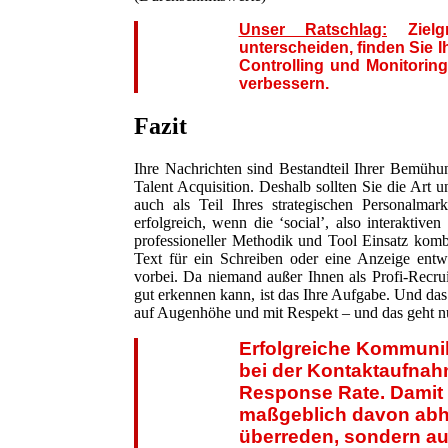
Unser Ratschlag:
Zielg
unterscheiden, finden Sie 
Controlling und Monitoring
verbessern.
Fazit
Ihre Nachrichten sind Bestandteil Ihrer Bemühun
Talent Acquisition. Deshalb sollten Sie die Art
auch als Teil Ihres strategischen Personalmar
erfolgreich, wenn die ‘social’, also interakti
professioneller Methodik und Tool Einsatz komb
Text für ein Schreiben oder eine Anzeige entw
vorbei. Da niemand außer Ihnen als Profi-Recrui
gut erkennen kann, ist das Ihre Aufgabe. Und das
auf Augenhöhe und mit Respekt – und das geht nu
Erfolgreiche Kommunik
bei der Kontaktaufnahm
Response Rate. Damit i
maßgeblich davon abhän
überreden, sondern a