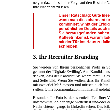
neigen dazu, dies in der Folge auf den Rest der Na
Ihre Nachricht zu lesen.
Unser Ratschlag:
Gute Ideen
wenn man dies charmant un
kombiniert, winkt der Erfo
persönlichen Details auch
Sie herausgefunden haben, d
Kaffeetrinker ist, warum lad
mit der Tür ins Haus zu fal
schreiben.
3. Ihr Recruiter Branding
Sie werden von Ihrem persönlichen Profil in Soci
genannt der ‘Digitale Zwilling’. Aus Kandidatensi
denken, dass der Kandidat Sie wahrnimmt. Es exis
und Selbstbild. Wenn Sie wollen, dass Ihr Kandi
mit zweierlei Maß messen und müssen auch hin u
stellen. Ohne Kommunikation mit Ihren Kandidate
Besonders Ihr Foto ist der essentielle Teil Ihrer 
unterbewußt, ob derjenige weiterliest und/oder 
Nachrichteneingangs in Linkedin sehen: Das Bild