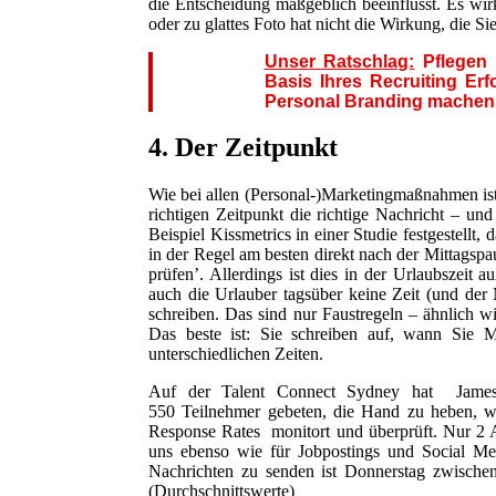
die Entscheidung maßgeblich beeinflusst. Es wir
oder zu glattes Foto hat nicht die Wirkung, die S
Unser Ratschlag:
Pflegen S
Basis Ihres Recruiting Erf
Personal Branding machen S
4. Der Zeitpunkt
Wie bei allen (Personal-)Marketingmaßnahmen ist
richtigen Zeitpunkt die richtige Nachricht – un
Beispiel Kissmetrics in einer Studie festgestel
in der Regel am besten direkt nach der Mittagspa
prüfen’. Allerdings ist dies in der Urlaubszeit 
auch die Urlauber tagsüber keine Zeit (und der
schreiben. Das sind nur Faustregeln – ähnlich wi
Das beste ist: Sie schreiben auf, wann Sie 
unterschiedlichen Zeiten.
Auf der Talent Connect Sydney hat
Jame
550 Teilnehmer gebeten, die Hand zu heben, w
Response Rates monitort und überprüft. Nur 2 
uns ebenso wie für Jobpostings und Social Med
Nachrichten zu senden ist Donnerstag zwisch
(Durchschnittswerte)