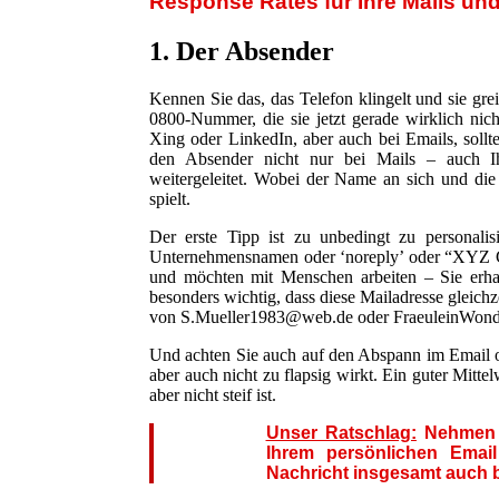
Response Rates für Ihre Mails und
1. Der Absender
Kennen Sie das, das Telefon klingelt und sie gr
0800-Nummer, die sie jetzt gerade wirklich nic
Xing oder LinkedIn, aber auch bei Emails, sollt
den Absender nicht nur bei Mails – auch I
weitergeleitet. Wobei der Name an sich und die 
spielt.
Der erste Tipp ist zu unbedingt zu personal
Unternehmensnamen oder ‘noreply’ oder “XYZ
und möchten mit Menschen arbeiten – Sie erhalt
besonders wichtig, dass diese Mailadresse gleichz
von S.Mueller1983@web.de oder FraeuleinWonde
Und achten Sie auch auf den Abspann im Email ode
aber auch nicht zu flapsig wirkt. Ein guter Mitte
aber nicht steif ist.
Unser Ratschlag:
Nehmen S
Ihrem persönlichen Emai
Nachricht insgesamt auch b