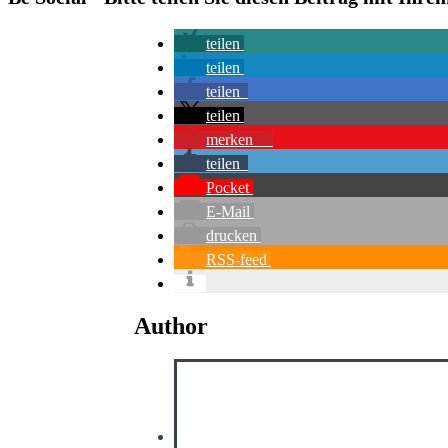
teilen
teilen
teilen
teilen
merken
3
teilen
Pocket
E-Mail
drucken
RSS-feed
Author