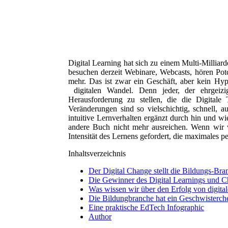
Digital Learning hat sich zu einem Multi-Millia
besuchen derzeit Webinare, Webcasts, hören Potc
mehr. Das ist zwar ein Geschäft, aber kein H
digitalen Wandel. Denn jeder, der ehrgeizi
Herausforderung zu stellen, die die Digitale 
Veränderungen sind so vielschichtig, schnell, a
intuitive Lernverhalten ergänzt durch hin und w
andere Buch nicht mehr ausreichen. Wenn wir v
Intensität des Lernens gefordert, die maximales 
Inhaltsverzeichnis
Der Digital Change stellt die Bildungs-Br
Die Gewinner des Digital Learnings u
Was wissen wir über den Erfolg von digita
Die Bildungbranche hat ein Geschwisterch
Eine praktische EdTech Infographic
Author