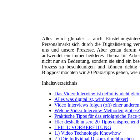
Alles wird globaler – auch Einstellungsint
Personalmarkt sich durch die Digitalisierung ve
uns und unsere Prozesse. Aber genau darum w
aufwendet ein immer heikleres Thema für Arbe
nicht nur an Bedeutung, sondern sie sind ein be
Prozess zu beschleunigen und können richtig
Blogpost möchten wir 20 Praxistipps geben, wie e
Inhaltsverzeichnis
Das Video Interview ist definitiv nicht glei
Alles was digital ist, wird komplexer!
Video Interviews folgen (oft) einer andere
Welche Video Interview Methoden gibt es?
Praktische Tipps für das erfolgreiche Face
Hier deshalb unsere 20 Tipps entsprechend 
TEIL 1: VORBEREITUNG
1.) Video Technologie Knowhow
2.) Die Individual Distanz durchbrechen