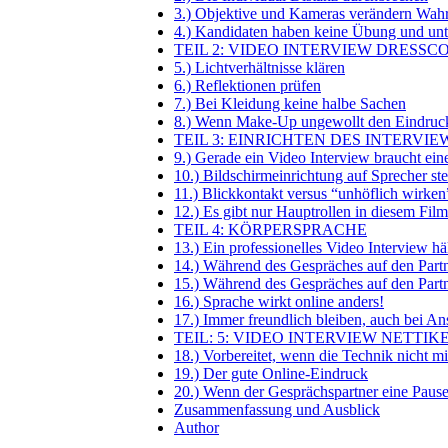
3.) Objektive und Kameras verändern Wah
4.) Kandidaten haben keine Übung und unte
TEIL 2: VIDEO INTERVIEW DRESSC
5.) Lichtverhältnisse klären
6.) Reflektionen prüfen
7.) Bei Kleidung keine halbe Sachen
8.) Wenn Make-Up ungewollt den Eindruck
TEIL 3: EINRICHTEN DES INTERVIE
9.) Gerade ein Video Interview braucht ein
10.) Bildschirmeinrichtung auf Sprecher ste
11.) Blickkontakt versus “unhöflich wirken”
12.) Es gibt nur Hauptrollen in diesem Film
TEIL 4: KÖRPERSPRACHE
13.) Ein professionelles Video Interview hä
14.) Während des Gespräches auf den Partn
15.) Während des Gespräches auf den Partn
16.) Sprache wirkt online anders!
17.) Immer freundlich bleiben, auch bei An
TEIL: 5: VIDEO INTERVIEW NETTIK
18.) Vorbereitet, wenn die Technik nicht m
19.) Der gute Online-Eindruck
20.) Wenn der Gesprächspartner eine Paus
Zusammenfassung und Ausblick
Author