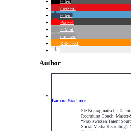
teilen
merken
teilen
Pocket
E-Mail
drucken
RSS-feed
Author
Barbara Braehmer
Sie ist pragmatische Talentf
Recruiting Coach, Master-
“Praxiswissen Talent Sour
Social Media Recruiting’