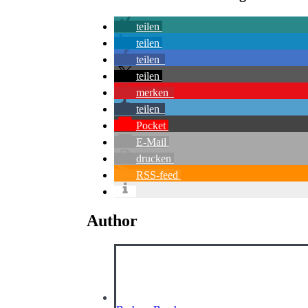
teilen
teilen
teilen
teilen
merken
teilen
Pocket
E-Mail
drucken
RSS-feed
Author