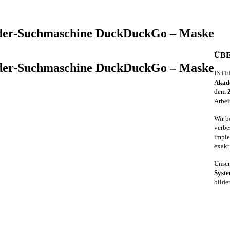
-der-Suchmaschine DuckDuckGo – Maske
ÜBE
-der-Suchmaschine DuckDuckGo – Maske
INTER
Akad
dem
Arbei
Wir b
verbe
imple
exakt
Unser
Syst
bilde