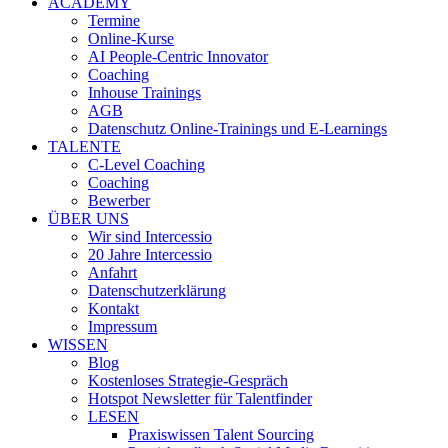
ACADEMY
Termine
Online-Kurse
AI People-Centric Innovator
Coaching
Inhouse Trainings
AGB
Datenschutz Online-Trainings und E-Learnings
TALENTE
C-Level Coaching
Coaching
Bewerber
ÜBER UNS
Wir sind Intercessio
20 Jahre Intercessio
Anfahrt
Datenschutzerklärung
Kontakt
Impressum
WISSEN
Blog
Kostenloses Strategie-Gespräch
Hotspot Newsletter für Talentfinder
LESEN
Praxiswissen Talent Sourcing