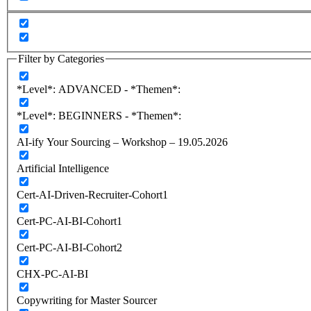
Filter by Categories
*Level*: ADVANCED - *Themen*:
*Level*: BEGINNERS - *Themen*:
AI-ify Your Sourcing – Workshop – 19.05.2026
Artificial Intelligence
Cert-AI-Driven-Recruiter-Cohort1
Cert-PC-AI-BI-Cohort1
Cert-PC-AI-BI-Cohort2
CHX-PC-AI-BI
Copywriting for Master Sourcer