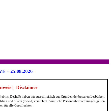
IVE – 25.08.2026
weis | -Disclaimer
erlebnis. Deshalb haben wir ausschließlich aus Gründen der besseren Lesbarkeit
blich und divers (m/w/d) verzichtet. Sämtliche Personenbezeichnungen gelten
n für alle Geschlechter.