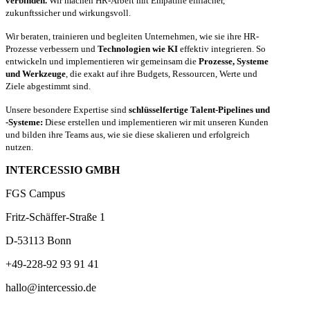
verbinden.
Wir machen HR-Arbeit mit Empathie einfacher,
zukunftssicher und wirkungsvoll.
Wir beraten, trainieren und begleiten Unternehmen, wie sie ihre HR-
Prozesse verbessern und
Technologien wie KI
effektiv integrieren. So
entwickeln und implementieren wir gemeinsam die
Prozesse, Systeme
und Werkzeuge
, die exakt auf ihre Budgets, Ressourcen, Werte und
Ziele abgestimmt sind.
Unsere besondere Expertise sind
schlüsselfertige Talent-Pipelines und
-Systeme:
Diese erstellen und implementieren wir mit unseren Kunden
und bilden ihre Teams aus, wie sie diese skalieren und erfolgreich
nutzen.
INTERCESSIO GMBH
FGS Campus
Fritz-Schäffer-Straße 1
D-53113 Bonn
+49-228-92 93 91 41
hallo@intercessio.de