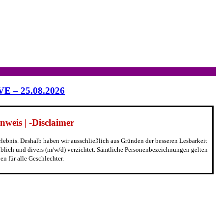
IVE – 25.08.2026
weis | -Disclaimer
erlebnis. Deshalb haben wir ausschließlich aus Gründen der besseren Lesbarkeit
blich und divers (m/w/d) verzichtet. Sämtliche Personenbezeichnungen gelten
n für alle Geschlechter.