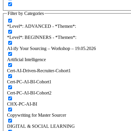
Filter by Categories
*Level*: ADVANCED - *Themen*:
*Level*: BEGINNERS - *Themen*:
AI-ify Your Sourcing – Workshop – 19.05.2026
Artificial Intelligence
Cert-AI-Driven-Recruiter-Cohort1
Cert-PC-AI-BI-Cohort1
Cert-PC-AI-BI-Cohort2
CHX-PC-AI-BI
Copywriting for Master Sourcer
DIGITAL & SOCIAL LEARNING