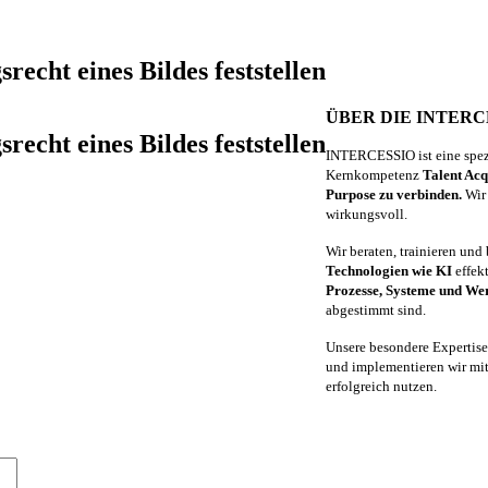
echt eines Bildes feststellen
ÜBER DIE INTERC
echt eines Bildes feststellen
INTERCESSIO ist eine spez
Kernkompetenz
Talent Acq
Purpose zu verbinden.
Wir 
wirkungsvoll.
Wir beraten, trainieren und
Technologien wie KI
effek
Prozesse, Systeme und We
abgestimmt sind.
Unsere besondere Expertis
und implementieren wir mit
erfolgreich nutzen.