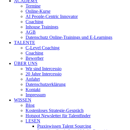
ACADEMY
Termine
Online-Kurse
AI People-Centric Innovator
Coaching
Inhouse Trainings
AGB
Datenschutz Online-Trainings und E-Learnings
TALENTE
C-Level Coaching
Coaching
Bewerber
ÜBER UNS
Wir sind Intercessio
20 Jahre Intercessio
Anfahrt
Datenschutzerklärung
Kontakt
Impressum
WISSEN
Blog
Kostenloses Strategie-Gespräch
Hotspot Newsletter für Talentfinder
LESEN
Praxiswissen Talent Sourcing