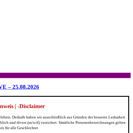
IVE – 25.08.2026
weis | -Disclaimer
erlebnis. Deshalb haben wir ausschließlich aus Gründen der besseren Lesbarkeit
blich und divers (m/w/d) verzichtet. Sämtliche Personenbezeichnungen gelten
n für alle Geschlechter.