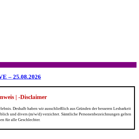
IVE – 25.08.2026
weis | -Disclaimer
erlebnis. Deshalb haben wir ausschließlich aus Gründen der besseren Lesbarkeit
blich und divers (m/w/d) verzichtet. Sämtliche Personenbezeichnungen gelten
n für alle Geschlechter.