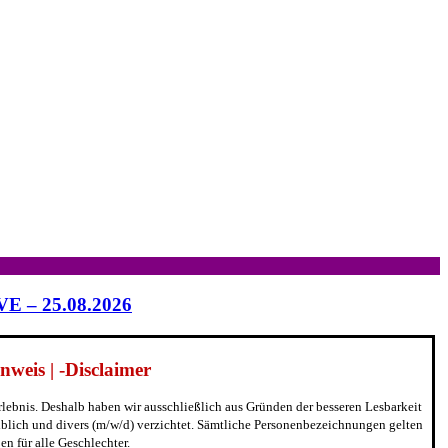
IVE – 25.08.2026
weis | -Disclaimer
erlebnis. Deshalb haben wir ausschließlich aus Gründen der besseren Lesbarkeit
blich und divers (m/w/d) verzichtet. Sämtliche Personenbezeichnungen gelten
n für alle Geschlechter.