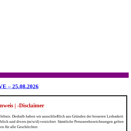
IVE – 25.08.2026
weis | -Disclaimer
erlebnis. Deshalb haben wir ausschließlich aus Gründen der besseren Lesbarkeit
blich und divers (m/w/d) verzichtet. Sämtliche Personenbezeichnungen gelten
n für alle Geschlechter.